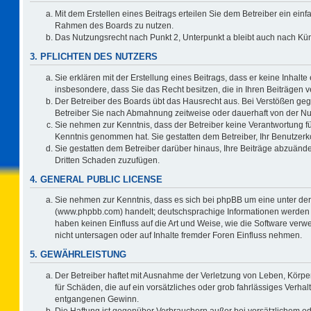
Mit dem Erstellen eines Beitrags erteilen Sie dem Betreiber ein einf
Rahmen des Boards zu nutzen.
Das Nutzungsrecht nach Punkt 2, Unterpunkt a bleibt auch nach K
3. PFLICHTEN DES NUTZERS
Sie erklären mit der Erstellung eines Beitrags, dass er keine Inhalte
insbesondere, dass Sie das Recht besitzen, die in Ihren Beiträgen
Der Betreiber des Boards übt das Hausrecht aus. Bei Verstößen ge
Betreiber Sie nach Abmahnung zeitweise oder dauerhaft von der Nu
Sie nehmen zur Kenntnis, dass der Betreiber keine Verantwortung für d
Kenntnis genommen hat. Sie gestatten dem Betreiber, Ihr Benutzerko
Sie gestatten dem Betreiber darüber hinaus, Ihre Beiträge abzuände
Dritten Schaden zuzufügen.
4. GENERAL PUBLIC LICENSE
Sie nehmen zur Kenntnis, dass es sich bei phpBB um eine unter der
(www.phpbb.com) handelt; deutschsprachige Informationen werden 
haben keinen Einfluss auf die Art und Weise, wie die Software ve
nicht untersagen oder auf Inhalte fremder Foren Einfluss nehmen.
5. GEWÄHRLEISTUNG
Der Betreiber haftet mit Ausnahme der Verletzung von Leben, Körper
für Schäden, die auf ein vorsätzliches oder grob fahrlässiges Verha
entgangenen Gewinn.
Die Haftung ist gegenüber Verbrauchern außer bei vorsätzlichem o