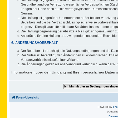
Gesundheit und der Verletzung wesentlicher Vertragspflichten (Kard
übrigen der Höhe nach auf die vertragstypischen Durchschnittsschä
Gewinn.
Die Haftung ist gegenüber Unternehmern außer bei der Verletzung 
Betreibers auf die bei Vertragsschluss typischerweise vorhersehb
begrenzt. Dies gilt auch für mittelbare Schäden, insbesondere ent
Die Haftungsbegrenzung der Absätze a bis c gilt sinngemäß auch zug
Ansprüche für eine Haftung aus zwingendem nationalem Recht blei
6. ÄNDERUNGSVORBEHALT
Der Betreiber ist berechtigt, die Nutzungsbedingungen und die Date
Der Nutzer ist berechtigt, den Änderungen zu widersprechen. Im F
Vertragsverhältnis mit sofortiger Wirkung.
Die Änderungen gelten als anerkannt und verbindlich, wenn der Nu
Informationen über den Umgang mit Ihren persönlichen Daten si
Foren-Übersicht
Powered by
ph
Deutsche
Datens