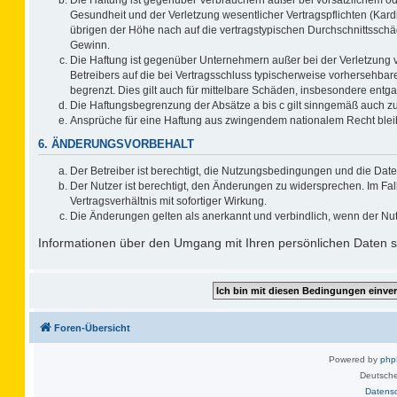
Gesundheit und der Verletzung wesentlicher Vertragspflichten (Kard
übrigen der Höhe nach auf die vertragstypischen Durchschnittsschä
Gewinn.
Die Haftung ist gegenüber Unternehmern außer bei der Verletzung 
Betreibers auf die bei Vertragsschluss typischerweise vorhersehb
begrenzt. Dies gilt auch für mittelbare Schäden, insbesondere ent
Die Haftungsbegrenzung der Absätze a bis c gilt sinngemäß auch zug
Ansprüche für eine Haftung aus zwingendem nationalem Recht blei
6. ÄNDERUNGSVORBEHALT
Der Betreiber ist berechtigt, die Nutzungsbedingungen und die Date
Der Nutzer ist berechtigt, den Änderungen zu widersprechen. Im F
Vertragsverhältnis mit sofortiger Wirkung.
Die Änderungen gelten als anerkannt und verbindlich, wenn der Nu
Informationen über den Umgang mit Ihren persönlichen Daten si
Foren-Übersicht
Powered by
ph
Deutsche
Datens