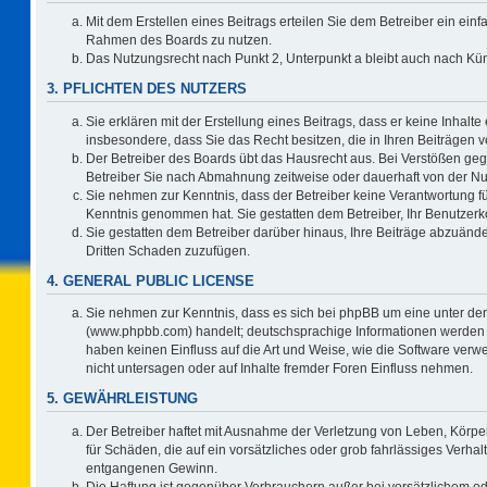
Mit dem Erstellen eines Beitrags erteilen Sie dem Betreiber ein einf
Rahmen des Boards zu nutzen.
Das Nutzungsrecht nach Punkt 2, Unterpunkt a bleibt auch nach K
3. PFLICHTEN DES NUTZERS
Sie erklären mit der Erstellung eines Beitrags, dass er keine Inhalte
insbesondere, dass Sie das Recht besitzen, die in Ihren Beiträgen
Der Betreiber des Boards übt das Hausrecht aus. Bei Verstößen ge
Betreiber Sie nach Abmahnung zeitweise oder dauerhaft von der Nu
Sie nehmen zur Kenntnis, dass der Betreiber keine Verantwortung für d
Kenntnis genommen hat. Sie gestatten dem Betreiber, Ihr Benutzerko
Sie gestatten dem Betreiber darüber hinaus, Ihre Beiträge abzuände
Dritten Schaden zuzufügen.
4. GENERAL PUBLIC LICENSE
Sie nehmen zur Kenntnis, dass es sich bei phpBB um eine unter der
(www.phpbb.com) handelt; deutschsprachige Informationen werden 
haben keinen Einfluss auf die Art und Weise, wie die Software ve
nicht untersagen oder auf Inhalte fremder Foren Einfluss nehmen.
5. GEWÄHRLEISTUNG
Der Betreiber haftet mit Ausnahme der Verletzung von Leben, Körper
für Schäden, die auf ein vorsätzliches oder grob fahrlässiges Verha
entgangenen Gewinn.
Die Haftung ist gegenüber Verbrauchern außer bei vorsätzlichem o