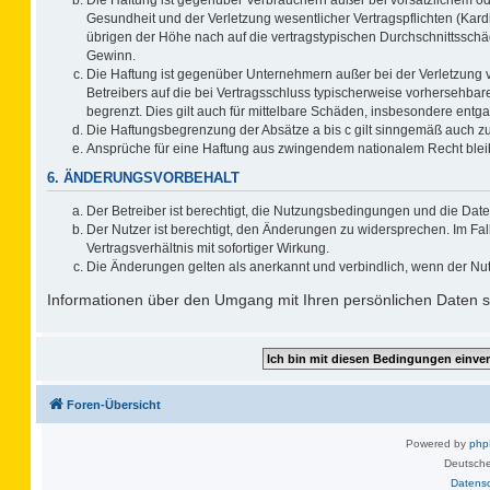
Gesundheit und der Verletzung wesentlicher Vertragspflichten (Kard
übrigen der Höhe nach auf die vertragstypischen Durchschnittsschä
Gewinn.
Die Haftung ist gegenüber Unternehmern außer bei der Verletzung 
Betreibers auf die bei Vertragsschluss typischerweise vorhersehb
begrenzt. Dies gilt auch für mittelbare Schäden, insbesondere ent
Die Haftungsbegrenzung der Absätze a bis c gilt sinngemäß auch zug
Ansprüche für eine Haftung aus zwingendem nationalem Recht blei
6. ÄNDERUNGSVORBEHALT
Der Betreiber ist berechtigt, die Nutzungsbedingungen und die Date
Der Nutzer ist berechtigt, den Änderungen zu widersprechen. Im F
Vertragsverhältnis mit sofortiger Wirkung.
Die Änderungen gelten als anerkannt und verbindlich, wenn der Nu
Informationen über den Umgang mit Ihren persönlichen Daten si
Foren-Übersicht
Powered by
ph
Deutsche
Datens