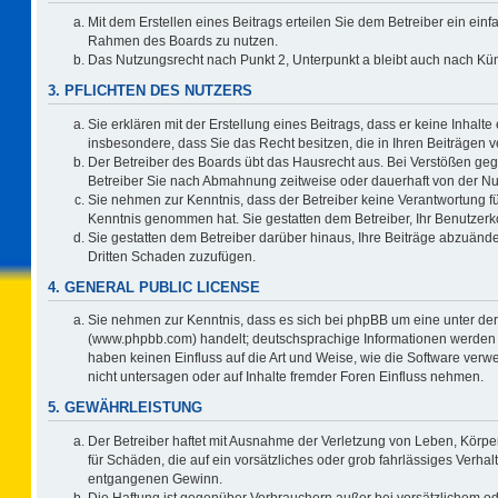
Mit dem Erstellen eines Beitrags erteilen Sie dem Betreiber ein einf
Rahmen des Boards zu nutzen.
Das Nutzungsrecht nach Punkt 2, Unterpunkt a bleibt auch nach K
3. PFLICHTEN DES NUTZERS
Sie erklären mit der Erstellung eines Beitrags, dass er keine Inhalte
insbesondere, dass Sie das Recht besitzen, die in Ihren Beiträgen
Der Betreiber des Boards übt das Hausrecht aus. Bei Verstößen ge
Betreiber Sie nach Abmahnung zeitweise oder dauerhaft von der Nu
Sie nehmen zur Kenntnis, dass der Betreiber keine Verantwortung für d
Kenntnis genommen hat. Sie gestatten dem Betreiber, Ihr Benutzerko
Sie gestatten dem Betreiber darüber hinaus, Ihre Beiträge abzuände
Dritten Schaden zuzufügen.
4. GENERAL PUBLIC LICENSE
Sie nehmen zur Kenntnis, dass es sich bei phpBB um eine unter der
(www.phpbb.com) handelt; deutschsprachige Informationen werden 
haben keinen Einfluss auf die Art und Weise, wie die Software ve
nicht untersagen oder auf Inhalte fremder Foren Einfluss nehmen.
5. GEWÄHRLEISTUNG
Der Betreiber haftet mit Ausnahme der Verletzung von Leben, Körper
für Schäden, die auf ein vorsätzliches oder grob fahrlässiges Verha
entgangenen Gewinn.
Die Haftung ist gegenüber Verbrauchern außer bei vorsätzlichem o