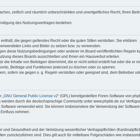
faches, zeitlich und räumlich unbeschränktes und unentgeltliches Recht, Ihren Beit
Kündigung des Nutzungsvertrages bestehen.
e enthält, die gegen geltendes Recht oder die guten Sitten verstoßen. Sie erklären
 verwendeten Links und Bilder zu setzen bzw. zu verwenden.
egen diese Nutzungsbedingungen oder anderer im Board veröffentlichten Regeln k
utzung dieses Boards ausschließen und Ihnen ein Hausverbot erteilen.
die Inhalte von Beiträgen übernimmt, die er nicht selbst erstellt hat oder die er ni
onto, Beiträge und Funktionen jederzeit zu löschen oder zu sperren.
ern, sofern sie gegen o. g. Regeln verstoßen oder geeignet sind, dem Betreiber o
r „
GNU General Public License v2
“ (GPL) bereitgestellten Foren-Software von ph
en werden durch die deutschsprachige Community unter www.phpbb.de zur Verfügu
die Software verwendet wird. Sie können insbesondere die Verwendung der Software 
 Einfluss nehmen.
r und Gesundheit und der Verletzung wesentlicher Vertragspflichten (Kardinalpflic
alten zurückzuführen sind. Dies gilt auch für mittelbare Folgeschäden wie insbeson