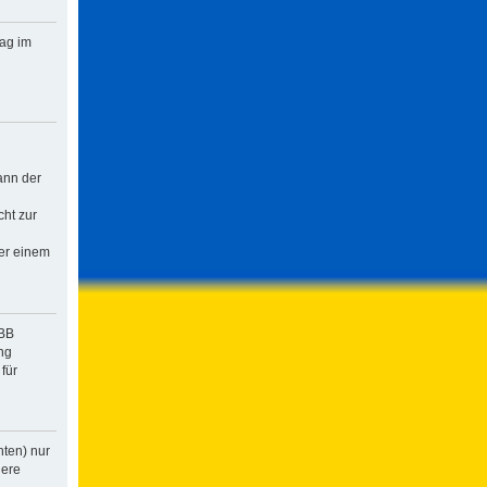
rag im
ann der
cht zur
der einem
pBB
ng
für
hten) nur
dere