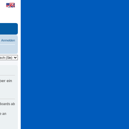
Anmelden
ber ein
 Boards ab
e an