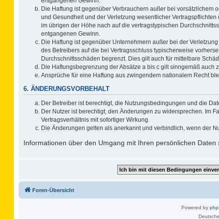
entgangenen Gewinn.
Die Haftung ist gegenüber Verbrauchern außer bei vorsätzlichem o
und Gesundheit und der Verletzung wesentlicher Vertragspflichten 
im übrigen der Höhe nach auf die vertragstypischen Durchschnitts
entgangenen Gewinn.
Die Haftung ist gegenüber Unternehmern außer bei der Verletzung
des Betreibers auf die bei Vertragsschluss typischerweise vorher
Durchschnittsschäden begrenzt. Dies gilt auch für mittelbare Sc
Die Haftungsbegrenzung der Absätze a bis c gilt sinngemäß auch zu
Ansprüche für eine Haftung aus zwingendem nationalem Recht ble
6. ÄNDERUNGSVORBEHALT
Der Betreiber ist berechtigt, die Nutzungsbedingungen und die Dat
Der Nutzer ist berechtigt, den Änderungen zu widersprechen. Im F
Vertragsverhältnis mit sofortiger Wirkung.
Die Änderungen gelten als anerkannt und verbindlich, wenn der N
Informationen über den Umgang mit Ihren persönlichen Daten s
Foren-Übersicht
Powered by
ph
Deutsche