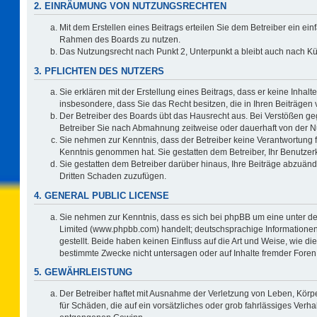
2. EINRÄUMUNG VON NUTZUNGSRECHTEN
Mit dem Erstellen eines Beitrags erteilen Sie dem Betreiber ein ein
Rahmen des Boards zu nutzen.
Das Nutzungsrecht nach Punkt 2, Unterpunkt a bleibt auch nach 
3. PFLICHTEN DES NUTZERS
Sie erklären mit der Erstellung eines Beitrags, dass er keine Inhalt
insbesondere, dass Sie das Recht besitzen, die in Ihren Beiträgen
Der Betreiber des Boards übt das Hausrecht aus. Bei Verstößen g
Betreiber Sie nach Abmahnung zeitweise oder dauerhaft von der N
Sie nehmen zur Kenntnis, dass der Betreiber keine Verantwortung für 
Kenntnis genommen hat. Sie gestatten dem Betreiber, Ihr Benutzerk
Sie gestatten dem Betreiber darüber hinaus, Ihre Beiträge abzuänd
Dritten Schaden zuzufügen.
4. GENERAL PUBLIC LICENSE
Sie nehmen zur Kenntnis, dass es sich bei phpBB um eine unter de
Limited (www.phpbb.com) handelt; deutschsprachige Information
gestellt. Beide haben keinen Einfluss auf die Art und Weise, wie 
bestimmte Zwecke nicht untersagen oder auf Inhalte fremder Foren
5. GEWÄHRLEISTUNG
Der Betreiber haftet mit Ausnahme der Verletzung von Leben, Körpe
für Schäden, die auf ein vorsätzliches oder grob fahrlässiges Verh