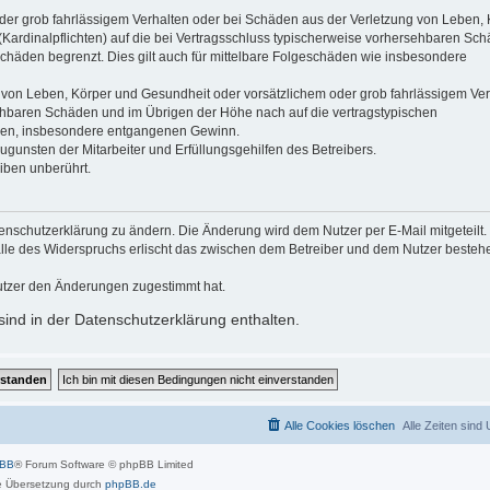
der grob fahrlässigem Verhalten oder bei Schäden aus der Verletzung von Leben, 
(Kardinalpflichten) auf die bei Vertragsschluss typischerweise vorhersehbaren Sc
schäden begrenzt. Dies gilt auch für mittelbare Folgeschäden wie insbesondere
 von Leben, Körper und Gesundheit oder vorsätzlichem oder grob fahrlässigem Ver
sehbaren Schäden und im Übrigen der Höhe nach auf die vertragstypischen
häden, insbesondere entgangenen Gewinn.
gunsten der Mitarbeiter und Erfüllungsgehilfen des Betreibers.
iben unberührt.
enschutzerklärung zu ändern. Die Änderung wird dem Nutzer per E-Mail mitgeteilt.
alle des Widerspruchs erlischt das zwischen dem Betreiber und dem Nutzer beste
utzer den Änderungen zugestimmt hat.
ind in der Datenschutzerklärung enthalten.
Alle Cookies löschen
Alle Zeiten sind
pBB
® Forum Software © phpBB Limited
 Übersetzung durch
phpBB.de