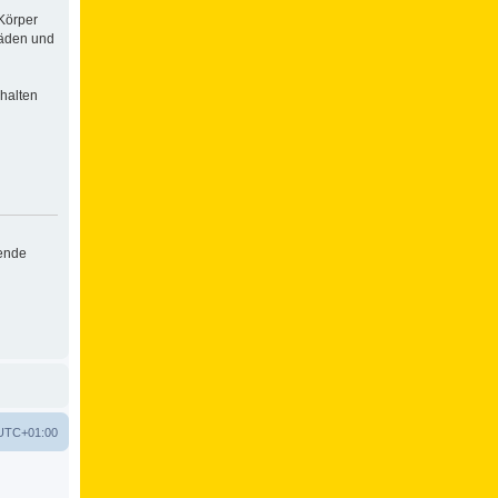
Körper
häden und
halten
hende
UTC+01:00