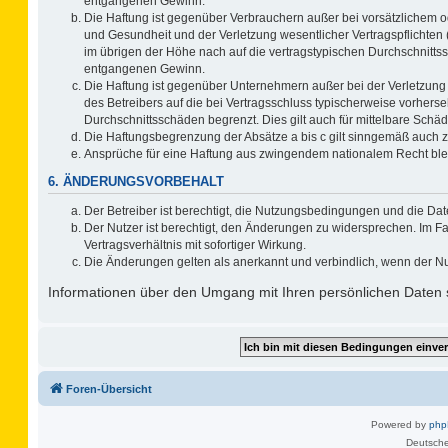
entgangenen Gewinn.
Die Haftung ist gegenüber Verbrauchern außer bei vorsätzlichem o
und Gesundheit und der Verletzung wesentlicher Vertragspflichten 
im übrigen der Höhe nach auf die vertragstypischen Durchschnitts
entgangenen Gewinn.
Die Haftung ist gegenüber Unternehmern außer bei der Verletzung
des Betreibers auf die bei Vertragsschluss typischerweise vorher
Durchschnittsschäden begrenzt. Dies gilt auch für mittelbare Sc
Die Haftungsbegrenzung der Absätze a bis c gilt sinngemäß auch zu
Ansprüche für eine Haftung aus zwingendem nationalem Recht ble
6. ÄNDERUNGSVORBEHALT
Der Betreiber ist berechtigt, die Nutzungsbedingungen und die Dat
Der Nutzer ist berechtigt, den Änderungen zu widersprechen. Im F
Vertragsverhältnis mit sofortiger Wirkung.
Die Änderungen gelten als anerkannt und verbindlich, wenn der N
Informationen über den Umgang mit Ihren persönlichen Daten s
Foren-Übersicht
Powered by
ph
Deutsche