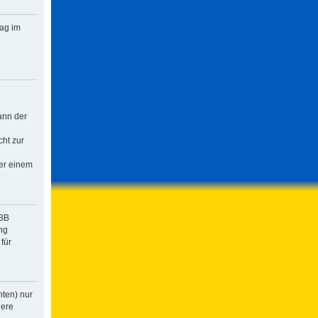
rag im
ann der
cht zur
der einem
pBB
ng
für
hten) nur
dere