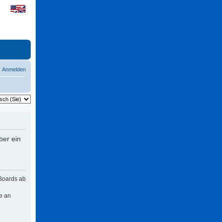
Anmelden
ber ein
 Boards ab
e an