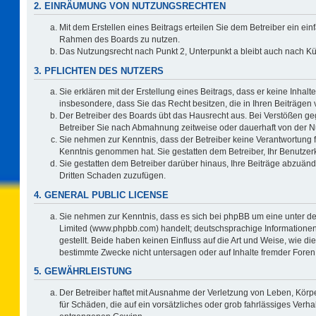
2. EINRÄUMUNG VON NUTZUNGSRECHTEN
Mit dem Erstellen eines Beitrags erteilen Sie dem Betreiber ein ein
Rahmen des Boards zu nutzen.
Das Nutzungsrecht nach Punkt 2, Unterpunkt a bleibt auch nach 
3. PFLICHTEN DES NUTZERS
Sie erklären mit der Erstellung eines Beitrags, dass er keine Inhalt
insbesondere, dass Sie das Recht besitzen, die in Ihren Beiträgen
Der Betreiber des Boards übt das Hausrecht aus. Bei Verstößen g
Betreiber Sie nach Abmahnung zeitweise oder dauerhaft von der N
Sie nehmen zur Kenntnis, dass der Betreiber keine Verantwortung für 
Kenntnis genommen hat. Sie gestatten dem Betreiber, Ihr Benutzerk
Sie gestatten dem Betreiber darüber hinaus, Ihre Beiträge abzuänd
Dritten Schaden zuzufügen.
4. GENERAL PUBLIC LICENSE
Sie nehmen zur Kenntnis, dass es sich bei phpBB um eine unter de
Limited (www.phpbb.com) handelt; deutschsprachige Information
gestellt. Beide haben keinen Einfluss auf die Art und Weise, wie 
bestimmte Zwecke nicht untersagen oder auf Inhalte fremder Foren
5. GEWÄHRLEISTUNG
Der Betreiber haftet mit Ausnahme der Verletzung von Leben, Körpe
für Schäden, die auf ein vorsätzliches oder grob fahrlässiges Verh