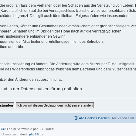
der grob fahrlässigem Verhalten oder bei Schäden aus der Verletzung von Leben, 
(Kardinalpflichten) auf die bei Vertragsschluss typischerweise vorhersehbaren Sc
schäden begrenzt. Dies gilt auch für mittelbare Folgeschäden wie insbesondere
 von Leben, Körper und Gesundheit oder vorsätzlichem oder grob fahrlässigem Ver
sehbaren Schäden und im Übrigen der Höhe nach auf die vertragstypischen
häden, insbesondere entgangenen Gewinn.
gunsten der Mitarbeiter und Erfüllungsgehilfen des Betreibers.
iben unberührt.
enschutzerklärung zu ändern. Die Änderung wird dem Nutzer per E-Mail mitgeteilt.
alle des Widerspruchs erlischt das zwischen dem Betreiber und dem Nutzer beste
utzer den Änderungen zugestimmt hat.
ind in der Datenschutzerklärung enthalten.
Alle Cookies löschen
Alle Zeiten sind
pBB
® Forum Software © phpBB Limited
 Übersetzung durch
phpBB.de