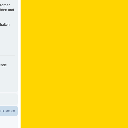
Körper
häden und
halten
hende
UTC+01:00