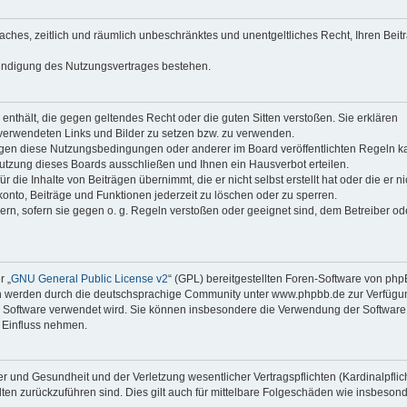
faches, zeitlich und räumlich unbeschränktes und unentgeltliches Recht, Ihren Beit
Kündigung des Nutzungsvertrages bestehen.
e enthält, die gegen geltendes Recht oder die guten Sitten verstoßen. Sie erklären
 verwendeten Links und Bilder zu setzen bzw. zu verwenden.
egen diese Nutzungsbedingungen oder anderer im Board veröffentlichten Regeln k
utzung dieses Boards ausschließen und Ihnen ein Hausverbot erteilen.
die Inhalte von Beiträgen übernimmt, die er nicht selbst erstellt hat oder die er ni
onto, Beiträge und Funktionen jederzeit zu löschen oder zu sperren.
ern, sofern sie gegen o. g. Regeln verstoßen oder geeignet sind, dem Betreiber o
r „
GNU General Public License v2
“ (GPL) bereitgestellten Foren-Software von ph
en werden durch die deutschsprachige Community unter www.phpbb.de zur Verfügu
die Software verwendet wird. Sie können insbesondere die Verwendung der Software 
 Einfluss nehmen.
r und Gesundheit und der Verletzung wesentlicher Vertragspflichten (Kardinalpflic
alten zurückzuführen sind. Dies gilt auch für mittelbare Folgeschäden wie insbeson