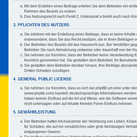
Mit dem Erstellen eines Beitrags erteilen Sie dem Betreiber ein einf
Rahmen des Boards zu nutzen.
Das Nutzungsrecht nach Punkt 2, Unterpunkt a bleibt auch nach K
3. PFLICHTEN DES NUTZERS
Sie erklären mit der Erstellung eines Beitrags, dass er keine Inhalte
insbesondere, dass Sie das Recht besitzen, die in Ihren Beiträgen
Der Betreiber des Boards übt das Hausrecht aus. Bei Verstößen ge
Betreiber Sie nach Abmahnung zeitweise oder dauerhaft von der Nu
Sie nehmen zur Kenntnis, dass der Betreiber keine Verantwortung für d
Kenntnis genommen hat. Sie gestatten dem Betreiber, Ihr Benutzerko
Sie gestatten dem Betreiber darüber hinaus, Ihre Beiträge abzuände
Dritten Schaden zuzufügen.
4. GENERAL PUBLIC LICENSE
Sie nehmen zur Kenntnis, dass es sich bei phpBB um eine unter der
(www.phpbb.com) handelt; deutschsprachige Informationen werden 
haben keinen Einfluss auf die Art und Weise, wie die Software ve
nicht untersagen oder auf Inhalte fremder Foren Einfluss nehmen.
5. GEWÄHRLEISTUNG
Der Betreiber haftet mit Ausnahme der Verletzung von Leben, Körper
für Schäden, die auf ein vorsätzliches oder grob fahrlässiges Verha
entgangenen Gewinn.
Die Haftung ist gegenüber Verbrauchern außer bei vorsätzlichem o