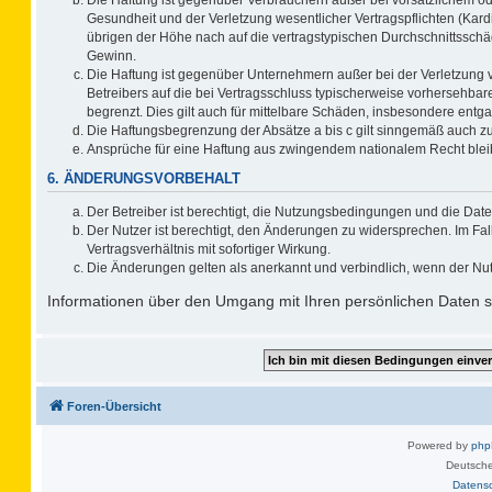
Gesundheit und der Verletzung wesentlicher Vertragspflichten (Kard
übrigen der Höhe nach auf die vertragstypischen Durchschnittsschä
Gewinn.
Die Haftung ist gegenüber Unternehmern außer bei der Verletzung 
Betreibers auf die bei Vertragsschluss typischerweise vorhersehb
begrenzt. Dies gilt auch für mittelbare Schäden, insbesondere ent
Die Haftungsbegrenzung der Absätze a bis c gilt sinngemäß auch zug
Ansprüche für eine Haftung aus zwingendem nationalem Recht blei
6. ÄNDERUNGSVORBEHALT
Der Betreiber ist berechtigt, die Nutzungsbedingungen und die Date
Der Nutzer ist berechtigt, den Änderungen zu widersprechen. Im F
Vertragsverhältnis mit sofortiger Wirkung.
Die Änderungen gelten als anerkannt und verbindlich, wenn der Nu
Informationen über den Umgang mit Ihren persönlichen Daten si
Foren-Übersicht
Powered by
ph
Deutsche
Datens