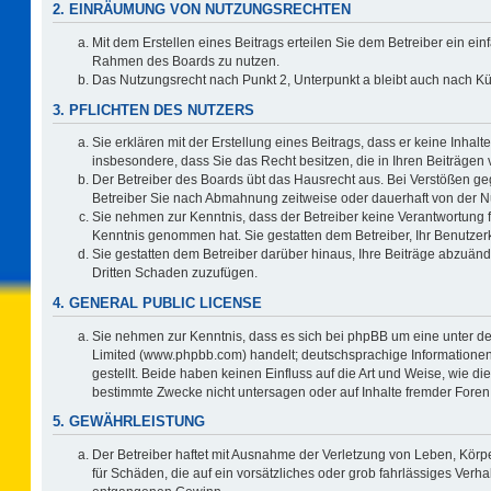
2. EINRÄUMUNG VON NUTZUNGSRECHTEN
Mit dem Erstellen eines Beitrags erteilen Sie dem Betreiber ein ein
Rahmen des Boards zu nutzen.
Das Nutzungsrecht nach Punkt 2, Unterpunkt a bleibt auch nach 
3. PFLICHTEN DES NUTZERS
Sie erklären mit der Erstellung eines Beitrags, dass er keine Inhalt
insbesondere, dass Sie das Recht besitzen, die in Ihren Beiträgen
Der Betreiber des Boards übt das Hausrecht aus. Bei Verstößen g
Betreiber Sie nach Abmahnung zeitweise oder dauerhaft von der N
Sie nehmen zur Kenntnis, dass der Betreiber keine Verantwortung für 
Kenntnis genommen hat. Sie gestatten dem Betreiber, Ihr Benutzerk
Sie gestatten dem Betreiber darüber hinaus, Ihre Beiträge abzuänd
Dritten Schaden zuzufügen.
4. GENERAL PUBLIC LICENSE
Sie nehmen zur Kenntnis, dass es sich bei phpBB um eine unter de
Limited (www.phpbb.com) handelt; deutschsprachige Information
gestellt. Beide haben keinen Einfluss auf die Art und Weise, wie 
bestimmte Zwecke nicht untersagen oder auf Inhalte fremder Foren
5. GEWÄHRLEISTUNG
Der Betreiber haftet mit Ausnahme der Verletzung von Leben, Körpe
für Schäden, die auf ein vorsätzliches oder grob fahrlässiges Verh