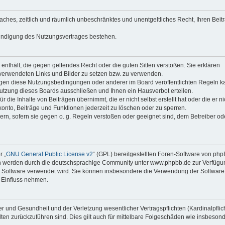
faches, zeitlich und räumlich unbeschränktes und unentgeltliches Recht, Ihren Beit
Kündigung des Nutzungsvertrages bestehen.
e enthält, die gegen geltendes Recht oder die guten Sitten verstoßen. Sie erklären
 verwendeten Links und Bilder zu setzen bzw. zu verwenden.
egen diese Nutzungsbedingungen oder anderer im Board veröffentlichten Regeln k
utzung dieses Boards ausschließen und Ihnen ein Hausverbot erteilen.
die Inhalte von Beiträgen übernimmt, die er nicht selbst erstellt hat oder die er ni
onto, Beiträge und Funktionen jederzeit zu löschen oder zu sperren.
ern, sofern sie gegen o. g. Regeln verstoßen oder geeignet sind, dem Betreiber o
r „
GNU General Public License v2
“ (GPL) bereitgestellten Foren-Software von ph
en werden durch die deutschsprachige Community unter www.phpbb.de zur Verfügu
die Software verwendet wird. Sie können insbesondere die Verwendung der Software 
 Einfluss nehmen.
r und Gesundheit und der Verletzung wesentlicher Vertragspflichten (Kardinalpflic
alten zurückzuführen sind. Dies gilt auch für mittelbare Folgeschäden wie insbeson