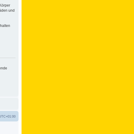
Körper
häden und
halten
hende
UTC+01:00