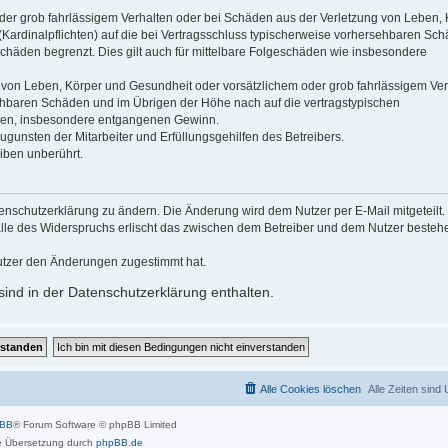
der grob fahrlässigem Verhalten oder bei Schäden aus der Verletzung von Leben, 
(Kardinalpflichten) auf die bei Vertragsschluss typischerweise vorhersehbaren Sc
schäden begrenzt. Dies gilt auch für mittelbare Folgeschäden wie insbesondere
 von Leben, Körper und Gesundheit oder vorsätzlichem oder grob fahrlässigem Ver
sehbaren Schäden und im Übrigen der Höhe nach auf die vertragstypischen
häden, insbesondere entgangenen Gewinn.
gunsten der Mitarbeiter und Erfüllungsgehilfen des Betreibers.
iben unberührt.
enschutzerklärung zu ändern. Die Änderung wird dem Nutzer per E-Mail mitgeteilt.
alle des Widerspruchs erlischt das zwischen dem Betreiber und dem Nutzer beste
utzer den Änderungen zugestimmt hat.
ind in der Datenschutzerklärung enthalten.
Alle Cookies löschen
Alle Zeiten sind
pBB
® Forum Software © phpBB Limited
 Übersetzung durch
phpBB.de