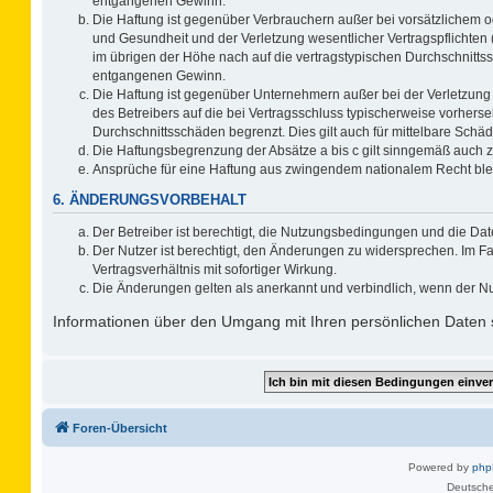
entgangenen Gewinn.
Die Haftung ist gegenüber Verbrauchern außer bei vorsätzlichem o
und Gesundheit und der Verletzung wesentlicher Vertragspflichten 
im übrigen der Höhe nach auf die vertragstypischen Durchschnitts
entgangenen Gewinn.
Die Haftung ist gegenüber Unternehmern außer bei der Verletzung
des Betreibers auf die bei Vertragsschluss typischerweise vorher
Durchschnittsschäden begrenzt. Dies gilt auch für mittelbare Sc
Die Haftungsbegrenzung der Absätze a bis c gilt sinngemäß auch zu
Ansprüche für eine Haftung aus zwingendem nationalem Recht ble
6. ÄNDERUNGSVORBEHALT
Der Betreiber ist berechtigt, die Nutzungsbedingungen und die Dat
Der Nutzer ist berechtigt, den Änderungen zu widersprechen. Im F
Vertragsverhältnis mit sofortiger Wirkung.
Die Änderungen gelten als anerkannt und verbindlich, wenn der N
Informationen über den Umgang mit Ihren persönlichen Daten s
Foren-Übersicht
Powered by
ph
Deutsche