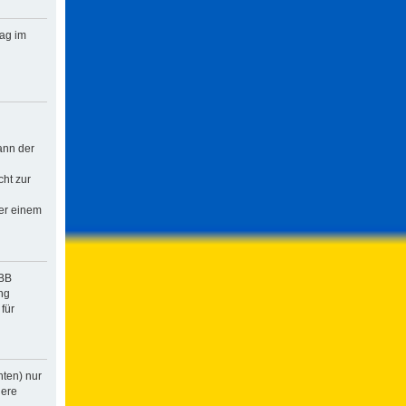
rag im
ann der
cht zur
der einem
pBB
ng
für
hten) nur
dere