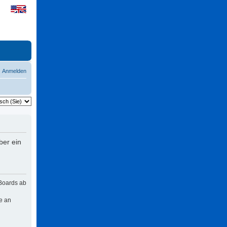
Anmelden
ber ein
 Boards ab
e an