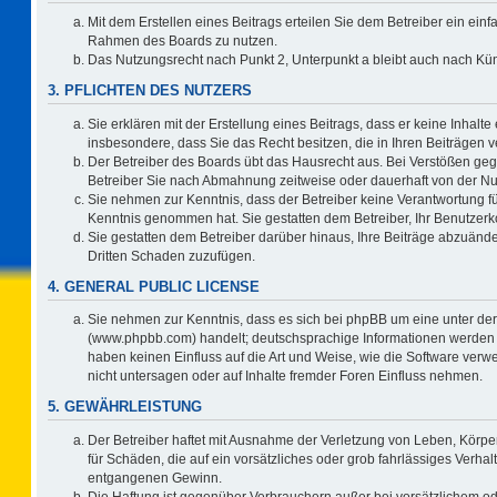
Mit dem Erstellen eines Beitrags erteilen Sie dem Betreiber ein einf
Rahmen des Boards zu nutzen.
Das Nutzungsrecht nach Punkt 2, Unterpunkt a bleibt auch nach K
3. PFLICHTEN DES NUTZERS
Sie erklären mit der Erstellung eines Beitrags, dass er keine Inhalte
insbesondere, dass Sie das Recht besitzen, die in Ihren Beiträgen
Der Betreiber des Boards übt das Hausrecht aus. Bei Verstößen ge
Betreiber Sie nach Abmahnung zeitweise oder dauerhaft von der Nu
Sie nehmen zur Kenntnis, dass der Betreiber keine Verantwortung für d
Kenntnis genommen hat. Sie gestatten dem Betreiber, Ihr Benutzerko
Sie gestatten dem Betreiber darüber hinaus, Ihre Beiträge abzuände
Dritten Schaden zuzufügen.
4. GENERAL PUBLIC LICENSE
Sie nehmen zur Kenntnis, dass es sich bei phpBB um eine unter der
(www.phpbb.com) handelt; deutschsprachige Informationen werden 
haben keinen Einfluss auf die Art und Weise, wie die Software ve
nicht untersagen oder auf Inhalte fremder Foren Einfluss nehmen.
5. GEWÄHRLEISTUNG
Der Betreiber haftet mit Ausnahme der Verletzung von Leben, Körper
für Schäden, die auf ein vorsätzliches oder grob fahrlässiges Verha
entgangenen Gewinn.
Die Haftung ist gegenüber Verbrauchern außer bei vorsätzlichem o