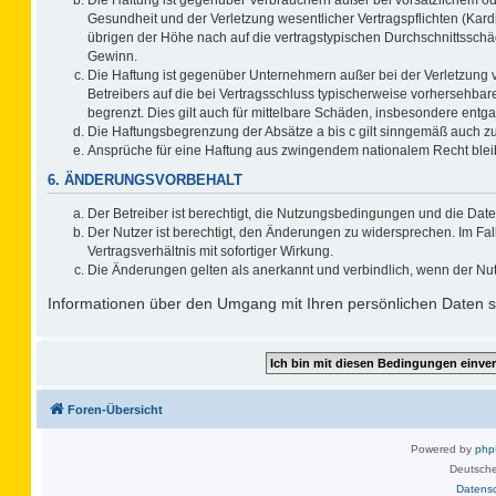
Gesundheit und der Verletzung wesentlicher Vertragspflichten (Kard
übrigen der Höhe nach auf die vertragstypischen Durchschnittsschä
Gewinn.
Die Haftung ist gegenüber Unternehmern außer bei der Verletzung 
Betreibers auf die bei Vertragsschluss typischerweise vorhersehb
begrenzt. Dies gilt auch für mittelbare Schäden, insbesondere ent
Die Haftungsbegrenzung der Absätze a bis c gilt sinngemäß auch zug
Ansprüche für eine Haftung aus zwingendem nationalem Recht blei
6. ÄNDERUNGSVORBEHALT
Der Betreiber ist berechtigt, die Nutzungsbedingungen und die Date
Der Nutzer ist berechtigt, den Änderungen zu widersprechen. Im F
Vertragsverhältnis mit sofortiger Wirkung.
Die Änderungen gelten als anerkannt und verbindlich, wenn der Nu
Informationen über den Umgang mit Ihren persönlichen Daten si
Foren-Übersicht
Powered by
ph
Deutsche
Datens