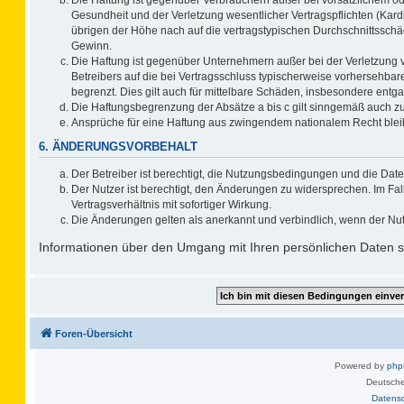
Gesundheit und der Verletzung wesentlicher Vertragspflichten (Kard
übrigen der Höhe nach auf die vertragstypischen Durchschnittsschä
Gewinn.
Die Haftung ist gegenüber Unternehmern außer bei der Verletzung 
Betreibers auf die bei Vertragsschluss typischerweise vorhersehb
begrenzt. Dies gilt auch für mittelbare Schäden, insbesondere ent
Die Haftungsbegrenzung der Absätze a bis c gilt sinngemäß auch zug
Ansprüche für eine Haftung aus zwingendem nationalem Recht blei
6. ÄNDERUNGSVORBEHALT
Der Betreiber ist berechtigt, die Nutzungsbedingungen und die Date
Der Nutzer ist berechtigt, den Änderungen zu widersprechen. Im F
Vertragsverhältnis mit sofortiger Wirkung.
Die Änderungen gelten als anerkannt und verbindlich, wenn der Nu
Informationen über den Umgang mit Ihren persönlichen Daten si
Foren-Übersicht
Powered by
ph
Deutsche
Datens