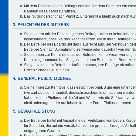
Mit dem Erstellen eines Beitrags erteilen Sie dem Betreiber ein einf
Rahmen des Boards zu nutzen.
Das Nutzungsrecht nach Punkt 2, Unterpunkt a bleibt auch nach K
3. PFLICHTEN DES NUTZERS
Sie erklären mit der Erstellung eines Beitrags, dass er keine Inhalte
insbesondere, dass Sie das Recht besitzen, die in Ihren Beiträgen
Der Betreiber des Boards übt das Hausrecht aus. Bei Verstößen ge
Betreiber Sie nach Abmahnung zeitweise oder dauerhaft von der Nu
Sie nehmen zur Kenntnis, dass der Betreiber keine Verantwortung für d
Kenntnis genommen hat. Sie gestatten dem Betreiber, Ihr Benutzerko
Sie gestatten dem Betreiber darüber hinaus, Ihre Beiträge abzuände
Dritten Schaden zuzufügen.
4. GENERAL PUBLIC LICENSE
Sie nehmen zur Kenntnis, dass es sich bei phpBB um eine unter der
(www.phpbb.com) handelt; deutschsprachige Informationen werden 
haben keinen Einfluss auf die Art und Weise, wie die Software ve
nicht untersagen oder auf Inhalte fremder Foren Einfluss nehmen.
5. GEWÄHRLEISTUNG
Der Betreiber haftet mit Ausnahme der Verletzung von Leben, Körper
für Schäden, die auf ein vorsätzliches oder grob fahrlässiges Verha
entgangenen Gewinn.
Die Haftung ist gegenüber Verbrauchern außer bei vorsätzlichem o