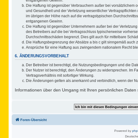
entgangenen Gewinn.
Die Haftung ist gegenüber Verbrauchern außer bei vorsätzlichem o
und Gesundheit und der Verletzung wesentlicher Vertragspflichten 
im übrigen der Höhe nach auf die vertragstypischen Durchschnitts
entgangenen Gewinn.
Die Haftung ist gegenüber Unternehmern außer bei der Verletzung
des Betreibers auf die bei Vertragsschluss typischerweise vorher
Durchschnittsschäden begrenzt. Dies gilt auch für mittelbare Sc
Die Haftungsbegrenzung der Absätze a bis c gilt sinngemäß auch zu
Ansprüche für eine Haftung aus zwingendem nationalem Recht ble
6. ÄNDERUNGSVORBEHALT
Der Betreiber ist berechtigt, die Nutzungsbedingungen und die Dat
Der Nutzer ist berechtigt, den Änderungen zu widersprechen. Im F
Vertragsverhältnis mit sofortiger Wirkung.
Die Änderungen gelten als anerkannt und verbindlich, wenn der N
Informationen über den Umgang mit Ihren persönlichen Daten s
Foren-Übersicht
Powered by
ph
Deutsche