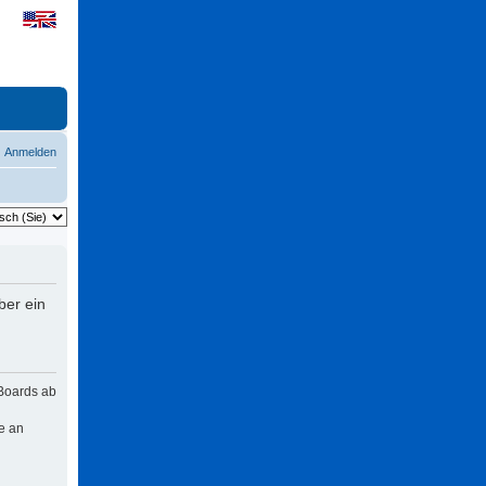
Anmelden
ber ein
 Boards ab
e an