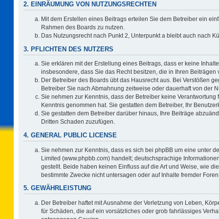
2. EINRÄUMUNG VON NUTZUNGSRECHTEN
Mit dem Erstellen eines Beitrags erteilen Sie dem Betreiber ein ein
Rahmen des Boards zu nutzen.
Das Nutzungsrecht nach Punkt 2, Unterpunkt a bleibt auch nach 
3. PFLICHTEN DES NUTZERS
Sie erklären mit der Erstellung eines Beitrags, dass er keine Inhalt
insbesondere, dass Sie das Recht besitzen, die in Ihren Beiträgen
Der Betreiber des Boards übt das Hausrecht aus. Bei Verstößen g
Betreiber Sie nach Abmahnung zeitweise oder dauerhaft von der N
Sie nehmen zur Kenntnis, dass der Betreiber keine Verantwortung für 
Kenntnis genommen hat. Sie gestatten dem Betreiber, Ihr Benutzerk
Sie gestatten dem Betreiber darüber hinaus, Ihre Beiträge abzuänd
Dritten Schaden zuzufügen.
4. GENERAL PUBLIC LICENSE
Sie nehmen zur Kenntnis, dass es sich bei phpBB um eine unter de
Limited (www.phpbb.com) handelt; deutschsprachige Information
gestellt. Beide haben keinen Einfluss auf die Art und Weise, wie 
bestimmte Zwecke nicht untersagen oder auf Inhalte fremder Foren
5. GEWÄHRLEISTUNG
Der Betreiber haftet mit Ausnahme der Verletzung von Leben, Körpe
für Schäden, die auf ein vorsätzliches oder grob fahrlässiges Verh