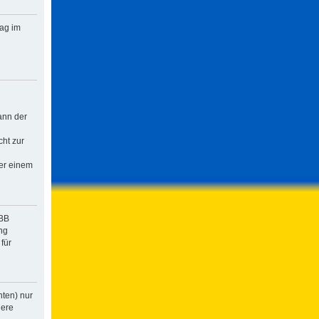
rag im
ann der
cht zur
der einem
pBB
ng
für
hten) nur
dere