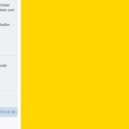
Körper
häden und
halten
hende
UTC+01:00