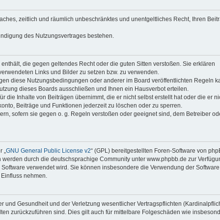
faches, zeitlich und räumlich unbeschränktes und unentgeltliches Recht, Ihren Beit
Kündigung des Nutzungsvertrages bestehen.
e enthält, die gegen geltendes Recht oder die guten Sitten verstoßen. Sie erklären
 verwendeten Links und Bilder zu setzen bzw. zu verwenden.
egen diese Nutzungsbedingungen oder anderer im Board veröffentlichten Regeln k
utzung dieses Boards ausschließen und Ihnen ein Hausverbot erteilen.
die Inhalte von Beiträgen übernimmt, die er nicht selbst erstellt hat oder die er ni
onto, Beiträge und Funktionen jederzeit zu löschen oder zu sperren.
ern, sofern sie gegen o. g. Regeln verstoßen oder geeignet sind, dem Betreiber o
r „
GNU General Public License v2
“ (GPL) bereitgestellten Foren-Software von ph
en werden durch die deutschsprachige Community unter www.phpbb.de zur Verfügu
die Software verwendet wird. Sie können insbesondere die Verwendung der Software 
 Einfluss nehmen.
r und Gesundheit und der Verletzung wesentlicher Vertragspflichten (Kardinalpflic
alten zurückzuführen sind. Dies gilt auch für mittelbare Folgeschäden wie insbeson