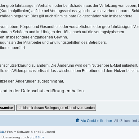
der grob fahrlässigem Verhalten oder bei Schäden aus der Verletzung von Leben, 
(Kardinalpflichten) auf die bei Vertragsschluss typischerweise vorhersehbaren Sc
schäden begrenzt. Dies gilt auch für mittelbare Folgeschäden wie insbesondere
 von Leben, Körper und Gesundheit oder vorsätzlichem oder grob fahrlässigem Ver
sehbaren Schäden und im Übrigen der Höhe nach auf die vertragstypischen
häden, insbesondere entgangenen Gewinn.
gunsten der Mitarbeiter und Erfüllungsgehilfen des Betreibers.
iben unberührt.
enschutzerklärung zu ändern. Die Änderung wird dem Nutzer per E-Mail mitgeteilt.
alle des Widerspruchs erlischt das zwischen dem Betreiber und dem Nutzer beste
utzer den Änderungen zugestimmt hat.
ind in der Datenschutzerklärung enthalten.
Alle Cookies löschen
Alle Zeiten sind
pBB
® Forum Software © phpBB Limited
 Übersetzung durch
phpBB.de