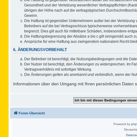
Gesundheit und der Verletzung wesentlicher Vertragspflichten (Kard
übrigen der Höhe nach auf die vertragstypischen Durchschnittsschä
Gewinn.
Die Haftung ist gegenüber Unternehmern außer bei der Verletzung 
Betreibers auf die bei Vertragsschluss typischerweise vorhersehb
begrenzt. Dies gilt auch für mittelbare Schäden, insbesondere ent
Die Haftungsbegrenzung der Absätze a bis c gilt sinngemäß auch zug
Ansprüche für eine Haftung aus zwingendem nationalem Recht blei
6. ÄNDERUNGSVORBEHALT
Der Betreiber ist berechtigt, die Nutzungsbedingungen und die Date
Der Nutzer ist berechtigt, den Änderungen zu widersprechen. Im F
Vertragsverhältnis mit sofortiger Wirkung.
Die Änderungen gelten als anerkannt und verbindlich, wenn der Nu
Informationen über den Umgang mit Ihren persönlichen Daten si
Foren-Übersicht
Powered by
ph
Deutsche
Datens