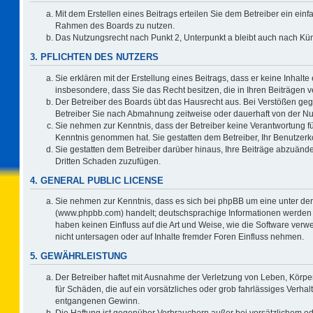
Mit dem Erstellen eines Beitrags erteilen Sie dem Betreiber ein einf
Rahmen des Boards zu nutzen.
Das Nutzungsrecht nach Punkt 2, Unterpunkt a bleibt auch nach K
3. PFLICHTEN DES NUTZERS
Sie erklären mit der Erstellung eines Beitrags, dass er keine Inhalte
insbesondere, dass Sie das Recht besitzen, die in Ihren Beiträgen
Der Betreiber des Boards übt das Hausrecht aus. Bei Verstößen ge
Betreiber Sie nach Abmahnung zeitweise oder dauerhaft von der Nu
Sie nehmen zur Kenntnis, dass der Betreiber keine Verantwortung für d
Kenntnis genommen hat. Sie gestatten dem Betreiber, Ihr Benutzerko
Sie gestatten dem Betreiber darüber hinaus, Ihre Beiträge abzuände
Dritten Schaden zuzufügen.
4. GENERAL PUBLIC LICENSE
Sie nehmen zur Kenntnis, dass es sich bei phpBB um eine unter der
(www.phpbb.com) handelt; deutschsprachige Informationen werden 
haben keinen Einfluss auf die Art und Weise, wie die Software ve
nicht untersagen oder auf Inhalte fremder Foren Einfluss nehmen.
5. GEWÄHRLEISTUNG
Der Betreiber haftet mit Ausnahme der Verletzung von Leben, Körper
für Schäden, die auf ein vorsätzliches oder grob fahrlässiges Verha
entgangenen Gewinn.
Die Haftung ist gegenüber Verbrauchern außer bei vorsätzlichem o