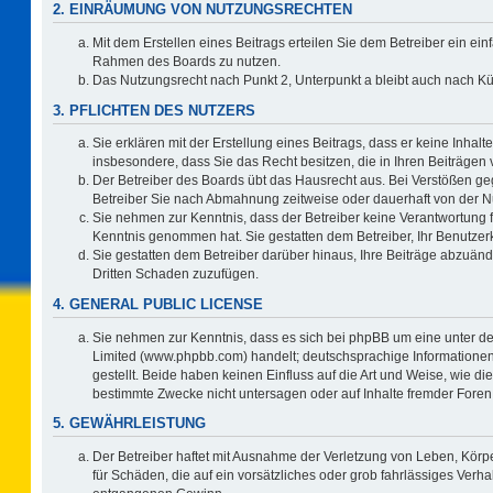
2. EINRÄUMUNG VON NUTZUNGSRECHTEN
Mit dem Erstellen eines Beitrags erteilen Sie dem Betreiber ein ein
Rahmen des Boards zu nutzen.
Das Nutzungsrecht nach Punkt 2, Unterpunkt a bleibt auch nach 
3. PFLICHTEN DES NUTZERS
Sie erklären mit der Erstellung eines Beitrags, dass er keine Inhalt
insbesondere, dass Sie das Recht besitzen, die in Ihren Beiträgen
Der Betreiber des Boards übt das Hausrecht aus. Bei Verstößen g
Betreiber Sie nach Abmahnung zeitweise oder dauerhaft von der N
Sie nehmen zur Kenntnis, dass der Betreiber keine Verantwortung für 
Kenntnis genommen hat. Sie gestatten dem Betreiber, Ihr Benutzerk
Sie gestatten dem Betreiber darüber hinaus, Ihre Beiträge abzuänd
Dritten Schaden zuzufügen.
4. GENERAL PUBLIC LICENSE
Sie nehmen zur Kenntnis, dass es sich bei phpBB um eine unter de
Limited (www.phpbb.com) handelt; deutschsprachige Information
gestellt. Beide haben keinen Einfluss auf die Art und Weise, wie 
bestimmte Zwecke nicht untersagen oder auf Inhalte fremder Foren
5. GEWÄHRLEISTUNG
Der Betreiber haftet mit Ausnahme der Verletzung von Leben, Körpe
für Schäden, die auf ein vorsätzliches oder grob fahrlässiges Verh