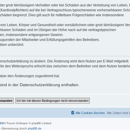
der grob fahrlässigem Verhalten oder bei Schäden aus der Verletzung von Leben, 
(Kardinalpflichten) auf die bei Vertragsschluss typischerweise vorhersehbaren Sc
schäden begrenzt. Dies gilt auch für mittelbare Folgeschäden wie insbesondere
 von Leben, Körper und Gesundheit oder vorsätzlichem oder grob fahrlässigem Ver
sehbaren Schäden und im Übrigen der Höhe nach auf die vertragstypischen
häden, insbesondere entgangenen Gewinn.
gunsten der Mitarbeiter und Erfüllungsgehilfen des Betreibers.
iben unberührt.
enschutzerklärung zu ändern. Die Änderung wird dem Nutzer per E-Mail mitgeteilt.
alle des Widerspruchs erlischt das zwischen dem Betreiber und dem Nutzer beste
utzer den Änderungen zugestimmt hat.
ind in der Datenschutzerklärung enthalten.
Alle Cookies löschen
Alle Zeiten sind
pBB
® Forum Software © phpBB Limited
 Übersetzung durch
phpBB.de