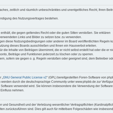
faches, zeitlich und räumlich unbeschränktes und unentgeltliches Recht, Ihren Beit
Kündigung des Nutzungsvertrages bestehen.
e enthält, die gegen geltendes Recht oder die guten Sitten verstoßen. Sie erklären
 verwendeten Links und Bilder zu setzen bzw. zu verwenden.
egen diese Nutzungsbedingungen oder anderer im Board veröffentlichten Regeln k
utzung dieses Boards ausschließen und Ihnen ein Hausverbot erteilen.
die Inhalte von Beiträgen übernimmt, die er nicht selbst erstellt hat oder die er ni
onto, Beiträge und Funktionen jederzeit zu löschen oder zu sperren.
ern, sofern sie gegen o. g. Regeln verstoßen oder geeignet sind, dem Betreiber o
r „
GNU General Public License v2
“ (GPL) bereitgestellten Foren-Software von ph
en werden durch die deutschsprachige Community unter www.phpbb.de zur Verfügu
die Software verwendet wird. Sie können insbesondere die Verwendung der Software 
 Einfluss nehmen.
r und Gesundheit und der Verletzung wesentlicher Vertragspflichten (Kardinalpflic
alten zurückzuführen sind. Dies gilt auch für mittelbare Folgeschäden wie insbeson