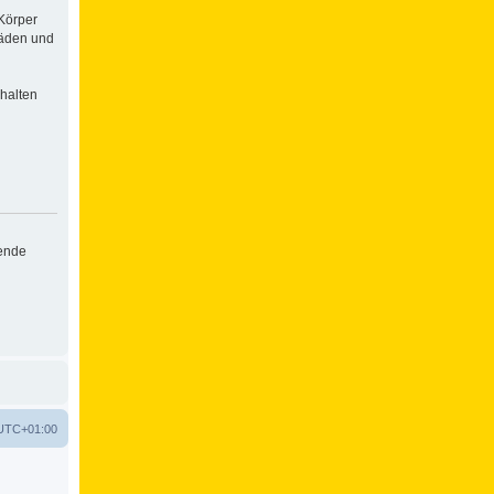
Körper
häden und
halten
hende
UTC+01:00