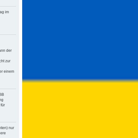
rag im
ann der
cht zur
der einem
pBB
ng
für
hten) nur
dere