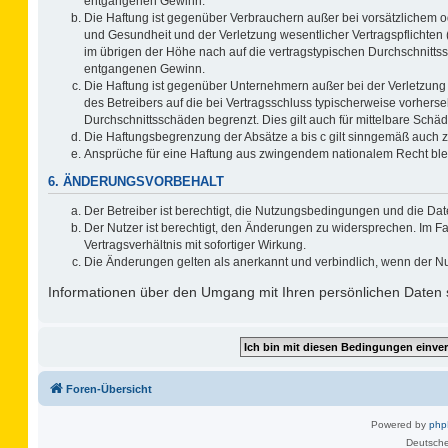
entgangenen Gewinn.
Die Haftung ist gegenüber Verbrauchern außer bei vorsätzlichem o
und Gesundheit und der Verletzung wesentlicher Vertragspflichten 
im übrigen der Höhe nach auf die vertragstypischen Durchschnitts
entgangenen Gewinn.
Die Haftung ist gegenüber Unternehmern außer bei der Verletzung
des Betreibers auf die bei Vertragsschluss typischerweise vorher
Durchschnittsschäden begrenzt. Dies gilt auch für mittelbare Sc
Die Haftungsbegrenzung der Absätze a bis c gilt sinngemäß auch zu
Ansprüche für eine Haftung aus zwingendem nationalem Recht ble
6. ÄNDERUNGSVORBEHALT
Der Betreiber ist berechtigt, die Nutzungsbedingungen und die Dat
Der Nutzer ist berechtigt, den Änderungen zu widersprechen. Im F
Vertragsverhältnis mit sofortiger Wirkung.
Die Änderungen gelten als anerkannt und verbindlich, wenn der N
Informationen über den Umgang mit Ihren persönlichen Daten s
Foren-Übersicht
Powered by
ph
Deutsche