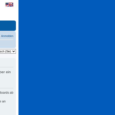
Anmelden
ber ein
 Boards ab
e an