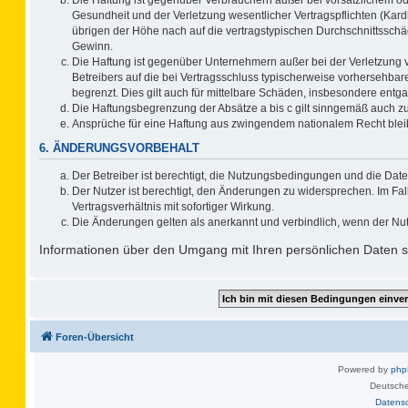
Gesundheit und der Verletzung wesentlicher Vertragspflichten (Kard
übrigen der Höhe nach auf die vertragstypischen Durchschnittsschä
Gewinn.
Die Haftung ist gegenüber Unternehmern außer bei der Verletzung 
Betreibers auf die bei Vertragsschluss typischerweise vorhersehb
begrenzt. Dies gilt auch für mittelbare Schäden, insbesondere ent
Die Haftungsbegrenzung der Absätze a bis c gilt sinngemäß auch zug
Ansprüche für eine Haftung aus zwingendem nationalem Recht blei
6. ÄNDERUNGSVORBEHALT
Der Betreiber ist berechtigt, die Nutzungsbedingungen und die Date
Der Nutzer ist berechtigt, den Änderungen zu widersprechen. Im F
Vertragsverhältnis mit sofortiger Wirkung.
Die Änderungen gelten als anerkannt und verbindlich, wenn der Nu
Informationen über den Umgang mit Ihren persönlichen Daten si
Foren-Übersicht
Powered by
ph
Deutsche
Datens