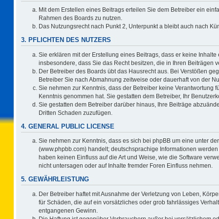
Mit dem Erstellen eines Beitrags erteilen Sie dem Betreiber ein einf
Rahmen des Boards zu nutzen.
Das Nutzungsrecht nach Punkt 2, Unterpunkt a bleibt auch nach K
3. PFLICHTEN DES NUTZERS
Sie erklären mit der Erstellung eines Beitrags, dass er keine Inhalte
insbesondere, dass Sie das Recht besitzen, die in Ihren Beiträgen
Der Betreiber des Boards übt das Hausrecht aus. Bei Verstößen ge
Betreiber Sie nach Abmahnung zeitweise oder dauerhaft von der Nu
Sie nehmen zur Kenntnis, dass der Betreiber keine Verantwortung für d
Kenntnis genommen hat. Sie gestatten dem Betreiber, Ihr Benutzerko
Sie gestatten dem Betreiber darüber hinaus, Ihre Beiträge abzuände
Dritten Schaden zuzufügen.
4. GENERAL PUBLIC LICENSE
Sie nehmen zur Kenntnis, dass es sich bei phpBB um eine unter der
(www.phpbb.com) handelt; deutschsprachige Informationen werden 
haben keinen Einfluss auf die Art und Weise, wie die Software ve
nicht untersagen oder auf Inhalte fremder Foren Einfluss nehmen.
5. GEWÄHRLEISTUNG
Der Betreiber haftet mit Ausnahme der Verletzung von Leben, Körper
für Schäden, die auf ein vorsätzliches oder grob fahrlässiges Verha
entgangenen Gewinn.
Die Haftung ist gegenüber Verbrauchern außer bei vorsätzlichem o