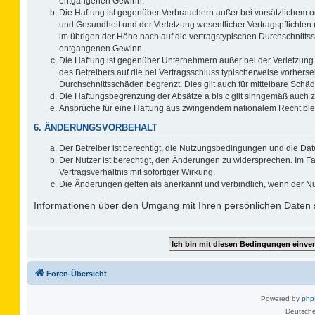
entgangenen Gewinn.
Die Haftung ist gegenüber Verbrauchern außer bei vorsätzlichem o
und Gesundheit und der Verletzung wesentlicher Vertragspflichten 
im übrigen der Höhe nach auf die vertragstypischen Durchschnitts
entgangenen Gewinn.
Die Haftung ist gegenüber Unternehmern außer bei der Verletzung
des Betreibers auf die bei Vertragsschluss typischerweise vorher
Durchschnittsschäden begrenzt. Dies gilt auch für mittelbare Sc
Die Haftungsbegrenzung der Absätze a bis c gilt sinngemäß auch zu
Ansprüche für eine Haftung aus zwingendem nationalem Recht ble
6. ÄNDERUNGSVORBEHALT
Der Betreiber ist berechtigt, die Nutzungsbedingungen und die Dat
Der Nutzer ist berechtigt, den Änderungen zu widersprechen. Im F
Vertragsverhältnis mit sofortiger Wirkung.
Die Änderungen gelten als anerkannt und verbindlich, wenn der N
Informationen über den Umgang mit Ihren persönlichen Daten s
Foren-Übersicht
Powered by
ph
Deutsche