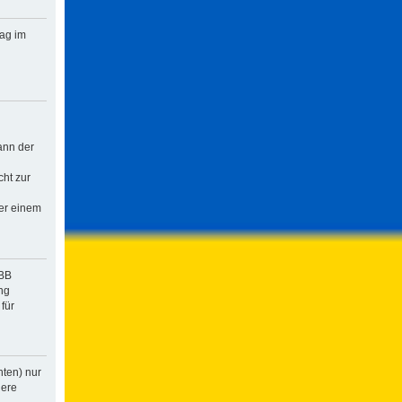
rag im
ann der
cht zur
der einem
pBB
ng
für
hten) nur
dere