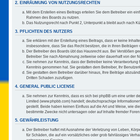
2. EINRÄUMUNG VON NUTZUNGSRECHTEN
Mit dem Erstellen eines Beitrags erteilen Sie dem Betreiber ein ein
Rahmen des Boards zu nutzen.
Das Nutzungsrecht nach Punkt 2, Unterpunkt a bleibt auch nach 
3. PFLICHTEN DES NUTZERS
Sie erklären mit der Erstellung eines Beitrags, dass er keine Inhalt
insbesondere, dass Sie das Recht besitzen, die in Ihren Beiträgen
Der Betreiber des Boards übt das Hausrecht aus. Bei Verstößen g
Betreiber Sie nach Abmahnung zeitweise oder dauerhaft von der N
Sie nehmen zur Kenntnis, dass der Betreiber keine Verantwortung für 
Kenntnis genommen hat. Sie gestatten dem Betreiber, Ihr Benutzerk
Sie gestatten dem Betreiber darüber hinaus, Ihre Beiträge abzuänd
Dritten Schaden zuzufügen.
4. GENERAL PUBLIC LICENSE
Sie nehmen zur Kenntnis, dass es sich bei phpBB um eine unter de
Limited (www.phpbb.com) handelt; deutschsprachige Information
gestellt. Beide haben keinen Einfluss auf die Art und Weise, wie 
bestimmte Zwecke nicht untersagen oder auf Inhalte fremder Foren
5. GEWÄHRLEISTUNG
Der Betreiber haftet mit Ausnahme der Verletzung von Leben, Körpe
für Schäden, die auf ein vorsätzliches oder grob fahrlässiges Verh