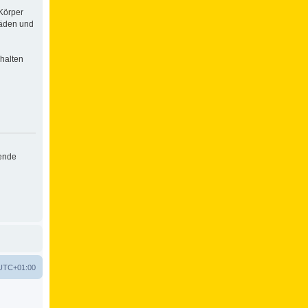
Körper
häden und
halten
hende
UTC+01:00