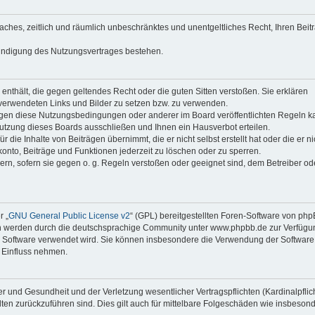
faches, zeitlich und räumlich unbeschränktes und unentgeltliches Recht, Ihren Beit
Kündigung des Nutzungsvertrages bestehen.
e enthält, die gegen geltendes Recht oder die guten Sitten verstoßen. Sie erklären
 verwendeten Links und Bilder zu setzen bzw. zu verwenden.
egen diese Nutzungsbedingungen oder anderer im Board veröffentlichten Regeln k
utzung dieses Boards ausschließen und Ihnen ein Hausverbot erteilen.
die Inhalte von Beiträgen übernimmt, die er nicht selbst erstellt hat oder die er ni
onto, Beiträge und Funktionen jederzeit zu löschen oder zu sperren.
ern, sofern sie gegen o. g. Regeln verstoßen oder geeignet sind, dem Betreiber o
r „
GNU General Public License v2
“ (GPL) bereitgestellten Foren-Software von ph
en werden durch die deutschsprachige Community unter www.phpbb.de zur Verfügu
die Software verwendet wird. Sie können insbesondere die Verwendung der Software 
 Einfluss nehmen.
r und Gesundheit und der Verletzung wesentlicher Vertragspflichten (Kardinalpflic
alten zurückzuführen sind. Dies gilt auch für mittelbare Folgeschäden wie insbeson