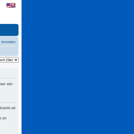
Anmelden
ber ein
 Boards ab
e an