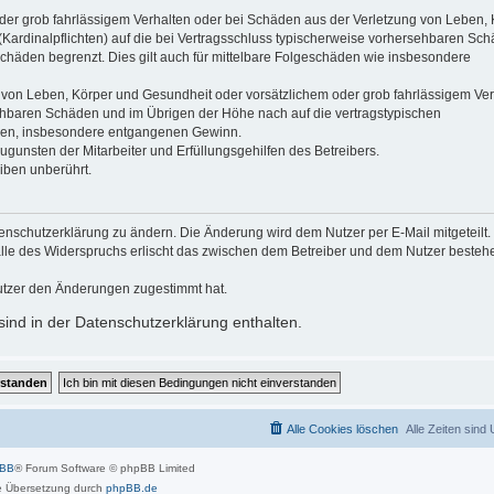
der grob fahrlässigem Verhalten oder bei Schäden aus der Verletzung von Leben, 
(Kardinalpflichten) auf die bei Vertragsschluss typischerweise vorhersehbaren Sc
schäden begrenzt. Dies gilt auch für mittelbare Folgeschäden wie insbesondere
 von Leben, Körper und Gesundheit oder vorsätzlichem oder grob fahrlässigem Ver
sehbaren Schäden und im Übrigen der Höhe nach auf die vertragstypischen
häden, insbesondere entgangenen Gewinn.
gunsten der Mitarbeiter und Erfüllungsgehilfen des Betreibers.
iben unberührt.
enschutzerklärung zu ändern. Die Änderung wird dem Nutzer per E-Mail mitgeteilt.
alle des Widerspruchs erlischt das zwischen dem Betreiber und dem Nutzer beste
utzer den Änderungen zugestimmt hat.
ind in der Datenschutzerklärung enthalten.
Alle Cookies löschen
Alle Zeiten sind
pBB
® Forum Software © phpBB Limited
 Übersetzung durch
phpBB.de