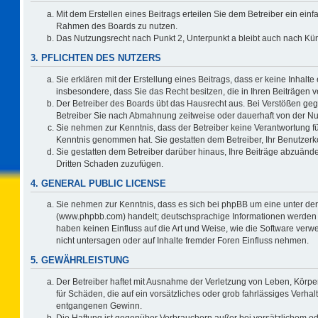
Mit dem Erstellen eines Beitrags erteilen Sie dem Betreiber ein einf
Rahmen des Boards zu nutzen.
Das Nutzungsrecht nach Punkt 2, Unterpunkt a bleibt auch nach K
3. PFLICHTEN DES NUTZERS
Sie erklären mit der Erstellung eines Beitrags, dass er keine Inhalte
insbesondere, dass Sie das Recht besitzen, die in Ihren Beiträgen
Der Betreiber des Boards übt das Hausrecht aus. Bei Verstößen ge
Betreiber Sie nach Abmahnung zeitweise oder dauerhaft von der Nu
Sie nehmen zur Kenntnis, dass der Betreiber keine Verantwortung für d
Kenntnis genommen hat. Sie gestatten dem Betreiber, Ihr Benutzerko
Sie gestatten dem Betreiber darüber hinaus, Ihre Beiträge abzuände
Dritten Schaden zuzufügen.
4. GENERAL PUBLIC LICENSE
Sie nehmen zur Kenntnis, dass es sich bei phpBB um eine unter der
(www.phpbb.com) handelt; deutschsprachige Informationen werden 
haben keinen Einfluss auf die Art und Weise, wie die Software ve
nicht untersagen oder auf Inhalte fremder Foren Einfluss nehmen.
5. GEWÄHRLEISTUNG
Der Betreiber haftet mit Ausnahme der Verletzung von Leben, Körper
für Schäden, die auf ein vorsätzliches oder grob fahrlässiges Verha
entgangenen Gewinn.
Die Haftung ist gegenüber Verbrauchern außer bei vorsätzlichem o