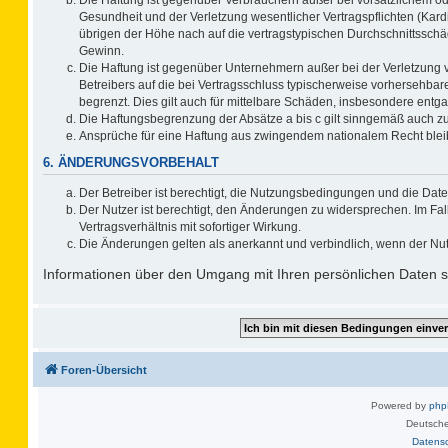
Gesundheit und der Verletzung wesentlicher Vertragspflichten (Kard
übrigen der Höhe nach auf die vertragstypischen Durchschnittsschä
Gewinn.
Die Haftung ist gegenüber Unternehmern außer bei der Verletzung 
Betreibers auf die bei Vertragsschluss typischerweise vorhersehb
begrenzt. Dies gilt auch für mittelbare Schäden, insbesondere ent
Die Haftungsbegrenzung der Absätze a bis c gilt sinngemäß auch zug
Ansprüche für eine Haftung aus zwingendem nationalem Recht blei
6. ÄNDERUNGSVORBEHALT
Der Betreiber ist berechtigt, die Nutzungsbedingungen und die Date
Der Nutzer ist berechtigt, den Änderungen zu widersprechen. Im F
Vertragsverhältnis mit sofortiger Wirkung.
Die Änderungen gelten als anerkannt und verbindlich, wenn der Nu
Informationen über den Umgang mit Ihren persönlichen Daten si
Foren-Übersicht
Powered by
ph
Deutsche
Datens