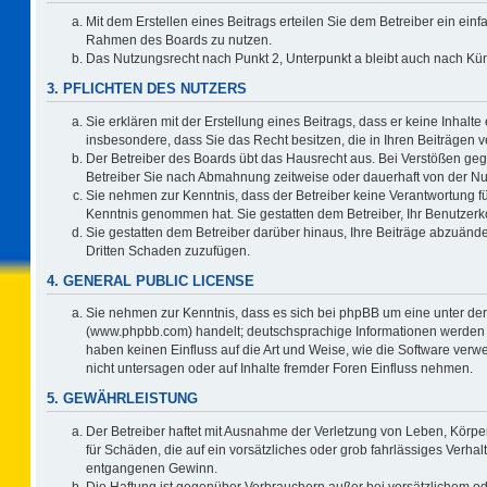
Mit dem Erstellen eines Beitrags erteilen Sie dem Betreiber ein einf
Rahmen des Boards zu nutzen.
Das Nutzungsrecht nach Punkt 2, Unterpunkt a bleibt auch nach K
3. PFLICHTEN DES NUTZERS
Sie erklären mit der Erstellung eines Beitrags, dass er keine Inhalte
insbesondere, dass Sie das Recht besitzen, die in Ihren Beiträgen
Der Betreiber des Boards übt das Hausrecht aus. Bei Verstößen ge
Betreiber Sie nach Abmahnung zeitweise oder dauerhaft von der Nu
Sie nehmen zur Kenntnis, dass der Betreiber keine Verantwortung für d
Kenntnis genommen hat. Sie gestatten dem Betreiber, Ihr Benutzerko
Sie gestatten dem Betreiber darüber hinaus, Ihre Beiträge abzuände
Dritten Schaden zuzufügen.
4. GENERAL PUBLIC LICENSE
Sie nehmen zur Kenntnis, dass es sich bei phpBB um eine unter der
(www.phpbb.com) handelt; deutschsprachige Informationen werden 
haben keinen Einfluss auf die Art und Weise, wie die Software ve
nicht untersagen oder auf Inhalte fremder Foren Einfluss nehmen.
5. GEWÄHRLEISTUNG
Der Betreiber haftet mit Ausnahme der Verletzung von Leben, Körper
für Schäden, die auf ein vorsätzliches oder grob fahrlässiges Verha
entgangenen Gewinn.
Die Haftung ist gegenüber Verbrauchern außer bei vorsätzlichem o