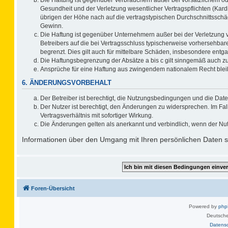
Gesundheit und der Verletzung wesentlicher Vertragspflichten (Kard
übrigen der Höhe nach auf die vertragstypischen Durchschnittsschä
Gewinn.
Die Haftung ist gegenüber Unternehmern außer bei der Verletzung 
Betreibers auf die bei Vertragsschluss typischerweise vorhersehb
begrenzt. Dies gilt auch für mittelbare Schäden, insbesondere ent
Die Haftungsbegrenzung der Absätze a bis c gilt sinngemäß auch zug
Ansprüche für eine Haftung aus zwingendem nationalem Recht blei
6. ÄNDERUNGSVORBEHALT
Der Betreiber ist berechtigt, die Nutzungsbedingungen und die Date
Der Nutzer ist berechtigt, den Änderungen zu widersprechen. Im F
Vertragsverhältnis mit sofortiger Wirkung.
Die Änderungen gelten als anerkannt und verbindlich, wenn der Nu
Informationen über den Umgang mit Ihren persönlichen Daten si
Foren-Übersicht
Powered by
ph
Deutsche
Datens