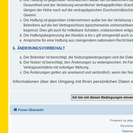
Gesundheit und der Verletzung wesentlicher Vertragspflichten (Kard
übrigen der Höhe nach auf die vertragstypischen Durchschnittsschä
Gewinn.
Die Haftung ist gegenüber Unternehmern außer bei der Verletzung 
Betreibers auf die bei Vertragsschluss typischerweise vorhersehb
begrenzt. Dies gilt auch für mittelbare Schäden, insbesondere ent
Die Haftungsbegrenzung der Absätze a bis c gilt sinngemäß auch zug
Ansprüche für eine Haftung aus zwingendem nationalem Recht blei
6. ÄNDERUNGSVORBEHALT
Der Betreiber ist berechtigt, die Nutzungsbedingungen und die Date
Der Nutzer ist berechtigt, den Änderungen zu widersprechen. Im F
Vertragsverhältnis mit sofortiger Wirkung.
Die Änderungen gelten als anerkannt und verbindlich, wenn der Nu
Informationen über den Umgang mit Ihren persönlichen Daten si
Foren-Übersicht
Powered by
ph
Deutsche
Datens