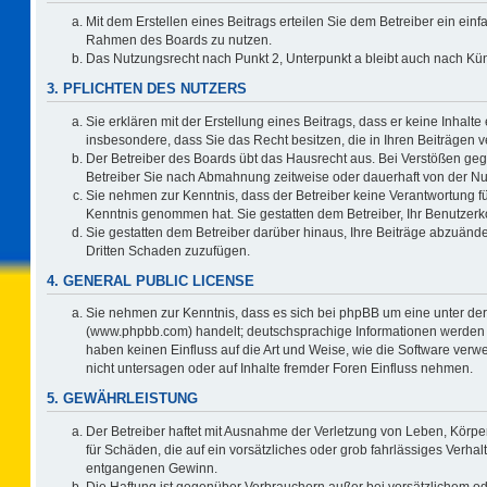
Mit dem Erstellen eines Beitrags erteilen Sie dem Betreiber ein einf
Rahmen des Boards zu nutzen.
Das Nutzungsrecht nach Punkt 2, Unterpunkt a bleibt auch nach K
3. PFLICHTEN DES NUTZERS
Sie erklären mit der Erstellung eines Beitrags, dass er keine Inhalte
insbesondere, dass Sie das Recht besitzen, die in Ihren Beiträgen
Der Betreiber des Boards übt das Hausrecht aus. Bei Verstößen ge
Betreiber Sie nach Abmahnung zeitweise oder dauerhaft von der Nu
Sie nehmen zur Kenntnis, dass der Betreiber keine Verantwortung für d
Kenntnis genommen hat. Sie gestatten dem Betreiber, Ihr Benutzerko
Sie gestatten dem Betreiber darüber hinaus, Ihre Beiträge abzuände
Dritten Schaden zuzufügen.
4. GENERAL PUBLIC LICENSE
Sie nehmen zur Kenntnis, dass es sich bei phpBB um eine unter der
(www.phpbb.com) handelt; deutschsprachige Informationen werden 
haben keinen Einfluss auf die Art und Weise, wie die Software ve
nicht untersagen oder auf Inhalte fremder Foren Einfluss nehmen.
5. GEWÄHRLEISTUNG
Der Betreiber haftet mit Ausnahme der Verletzung von Leben, Körper
für Schäden, die auf ein vorsätzliches oder grob fahrlässiges Verha
entgangenen Gewinn.
Die Haftung ist gegenüber Verbrauchern außer bei vorsätzlichem o