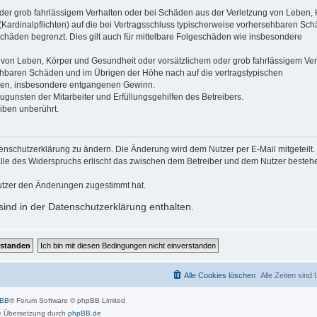
der grob fahrlässigem Verhalten oder bei Schäden aus der Verletzung von Leben, 
(Kardinalpflichten) auf die bei Vertragsschluss typischerweise vorhersehbaren Sc
schäden begrenzt. Dies gilt auch für mittelbare Folgeschäden wie insbesondere
 von Leben, Körper und Gesundheit oder vorsätzlichem oder grob fahrlässigem Ver
sehbaren Schäden und im Übrigen der Höhe nach auf die vertragstypischen
häden, insbesondere entgangenen Gewinn.
gunsten der Mitarbeiter und Erfüllungsgehilfen des Betreibers.
iben unberührt.
enschutzerklärung zu ändern. Die Änderung wird dem Nutzer per E-Mail mitgeteilt.
alle des Widerspruchs erlischt das zwischen dem Betreiber und dem Nutzer beste
utzer den Änderungen zugestimmt hat.
ind in der Datenschutzerklärung enthalten.
Alle Cookies löschen
Alle Zeiten sind
pBB
® Forum Software © phpBB Limited
 Übersetzung durch
phpBB.de