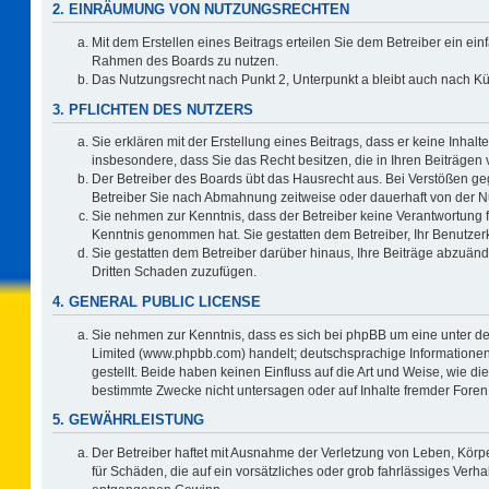
2. EINRÄUMUNG VON NUTZUNGSRECHTEN
Mit dem Erstellen eines Beitrags erteilen Sie dem Betreiber ein ein
Rahmen des Boards zu nutzen.
Das Nutzungsrecht nach Punkt 2, Unterpunkt a bleibt auch nach 
3. PFLICHTEN DES NUTZERS
Sie erklären mit der Erstellung eines Beitrags, dass er keine Inhalt
insbesondere, dass Sie das Recht besitzen, die in Ihren Beiträgen
Der Betreiber des Boards übt das Hausrecht aus. Bei Verstößen g
Betreiber Sie nach Abmahnung zeitweise oder dauerhaft von der N
Sie nehmen zur Kenntnis, dass der Betreiber keine Verantwortung für 
Kenntnis genommen hat. Sie gestatten dem Betreiber, Ihr Benutzerk
Sie gestatten dem Betreiber darüber hinaus, Ihre Beiträge abzuänd
Dritten Schaden zuzufügen.
4. GENERAL PUBLIC LICENSE
Sie nehmen zur Kenntnis, dass es sich bei phpBB um eine unter de
Limited (www.phpbb.com) handelt; deutschsprachige Information
gestellt. Beide haben keinen Einfluss auf die Art und Weise, wie 
bestimmte Zwecke nicht untersagen oder auf Inhalte fremder Foren
5. GEWÄHRLEISTUNG
Der Betreiber haftet mit Ausnahme der Verletzung von Leben, Körpe
für Schäden, die auf ein vorsätzliches oder grob fahrlässiges Verh