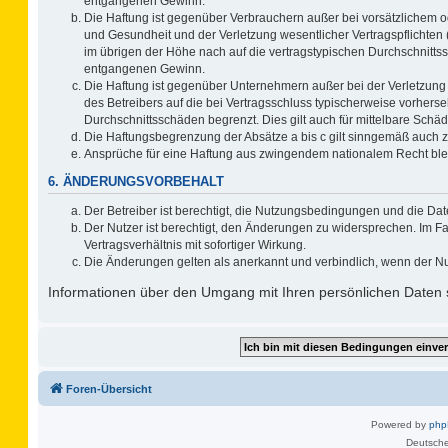
entgangenen Gewinn.
Die Haftung ist gegenüber Verbrauchern außer bei vorsätzlichem o
und Gesundheit und der Verletzung wesentlicher Vertragspflichten 
im übrigen der Höhe nach auf die vertragstypischen Durchschnitts
entgangenen Gewinn.
Die Haftung ist gegenüber Unternehmern außer bei der Verletzung
des Betreibers auf die bei Vertragsschluss typischerweise vorher
Durchschnittsschäden begrenzt. Dies gilt auch für mittelbare Sc
Die Haftungsbegrenzung der Absätze a bis c gilt sinngemäß auch zu
Ansprüche für eine Haftung aus zwingendem nationalem Recht ble
6. ÄNDERUNGSVORBEHALT
Der Betreiber ist berechtigt, die Nutzungsbedingungen und die Dat
Der Nutzer ist berechtigt, den Änderungen zu widersprechen. Im F
Vertragsverhältnis mit sofortiger Wirkung.
Die Änderungen gelten als anerkannt und verbindlich, wenn der N
Informationen über den Umgang mit Ihren persönlichen Daten s
Foren-Übersicht
Powered by
ph
Deutsche