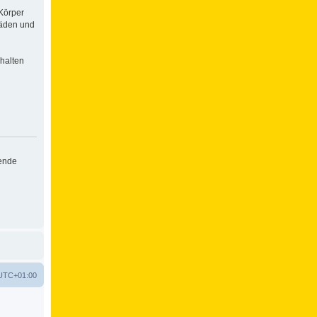
Körper
häden und
halten
hende
UTC+01:00