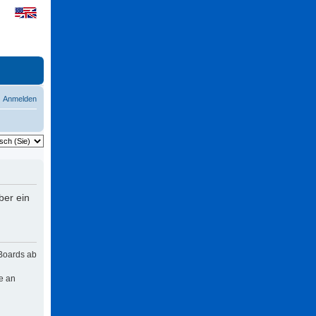
Anmelden
ber ein
 Boards ab
e an