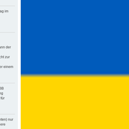
rag im
ann der
cht zur
der einem
pBB
ng
für
hten) nur
dere