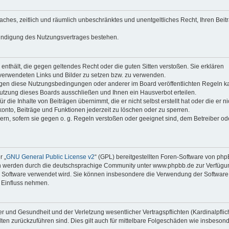
faches, zeitlich und räumlich unbeschränktes und unentgeltliches Recht, Ihren Beit
Kündigung des Nutzungsvertrages bestehen.
e enthält, die gegen geltendes Recht oder die guten Sitten verstoßen. Sie erklären
 verwendeten Links und Bilder zu setzen bzw. zu verwenden.
egen diese Nutzungsbedingungen oder anderer im Board veröffentlichten Regeln k
utzung dieses Boards ausschließen und Ihnen ein Hausverbot erteilen.
die Inhalte von Beiträgen übernimmt, die er nicht selbst erstellt hat oder die er ni
onto, Beiträge und Funktionen jederzeit zu löschen oder zu sperren.
ern, sofern sie gegen o. g. Regeln verstoßen oder geeignet sind, dem Betreiber o
r „
GNU General Public License v2
“ (GPL) bereitgestellten Foren-Software von ph
en werden durch die deutschsprachige Community unter www.phpbb.de zur Verfügu
die Software verwendet wird. Sie können insbesondere die Verwendung der Software 
 Einfluss nehmen.
r und Gesundheit und der Verletzung wesentlicher Vertragspflichten (Kardinalpflic
alten zurückzuführen sind. Dies gilt auch für mittelbare Folgeschäden wie insbeson