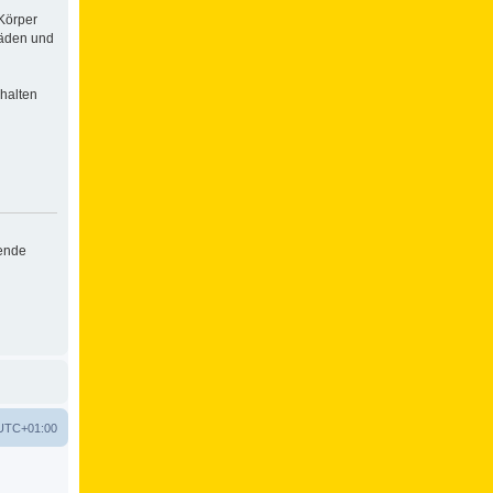
Körper
häden und
halten
hende
UTC+01:00