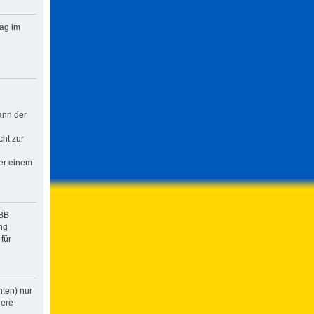
rag im
ann der
cht zur
der einem
pBB
ng
für
hten) nur
dere