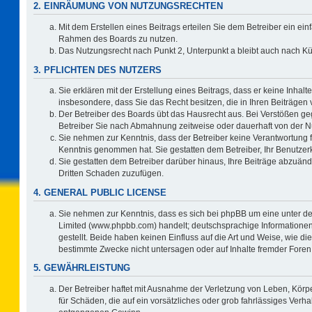
2. EINRÄUMUNG VON NUTZUNGSRECHTEN
Mit dem Erstellen eines Beitrags erteilen Sie dem Betreiber ein ein
Rahmen des Boards zu nutzen.
Das Nutzungsrecht nach Punkt 2, Unterpunkt a bleibt auch nach 
3. PFLICHTEN DES NUTZERS
Sie erklären mit der Erstellung eines Beitrags, dass er keine Inhalt
insbesondere, dass Sie das Recht besitzen, die in Ihren Beiträgen
Der Betreiber des Boards übt das Hausrecht aus. Bei Verstößen g
Betreiber Sie nach Abmahnung zeitweise oder dauerhaft von der N
Sie nehmen zur Kenntnis, dass der Betreiber keine Verantwortung für 
Kenntnis genommen hat. Sie gestatten dem Betreiber, Ihr Benutzerk
Sie gestatten dem Betreiber darüber hinaus, Ihre Beiträge abzuänd
Dritten Schaden zuzufügen.
4. GENERAL PUBLIC LICENSE
Sie nehmen zur Kenntnis, dass es sich bei phpBB um eine unter de
Limited (www.phpbb.com) handelt; deutschsprachige Information
gestellt. Beide haben keinen Einfluss auf die Art und Weise, wie 
bestimmte Zwecke nicht untersagen oder auf Inhalte fremder Foren
5. GEWÄHRLEISTUNG
Der Betreiber haftet mit Ausnahme der Verletzung von Leben, Körpe
für Schäden, die auf ein vorsätzliches oder grob fahrlässiges Verh