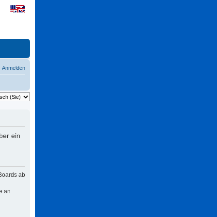
Anmelden
ber ein
 Boards ab
e an