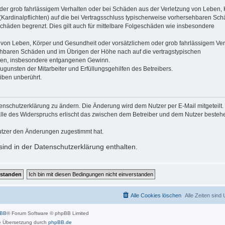
der grob fahrlässigem Verhalten oder bei Schäden aus der Verletzung von Leben, 
(Kardinalpflichten) auf die bei Vertragsschluss typischerweise vorhersehbaren Sc
schäden begrenzt. Dies gilt auch für mittelbare Folgeschäden wie insbesondere
 von Leben, Körper und Gesundheit oder vorsätzlichem oder grob fahrlässigem Ver
sehbaren Schäden und im Übrigen der Höhe nach auf die vertragstypischen
häden, insbesondere entgangenen Gewinn.
gunsten der Mitarbeiter und Erfüllungsgehilfen des Betreibers.
iben unberührt.
enschutzerklärung zu ändern. Die Änderung wird dem Nutzer per E-Mail mitgeteilt.
alle des Widerspruchs erlischt das zwischen dem Betreiber und dem Nutzer beste
utzer den Änderungen zugestimmt hat.
ind in der Datenschutzerklärung enthalten.
Alle Cookies löschen
Alle Zeiten sind
pBB
® Forum Software © phpBB Limited
 Übersetzung durch
phpBB.de