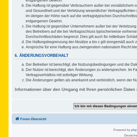
entgangenen Gewinn.
Die Haftung ist gegenüber Verbrauchern außer bei vorsätzlichem o
und Gesundheit und der Verletzung wesentlicher Vertragspflichten 
im übrigen der Höhe nach auf die vertragstypischen Durchschnitts
entgangenen Gewinn.
Die Haftung ist gegenüber Unternehmern außer bei der Verletzung
des Betreibers auf die bei Vertragsschluss typischerweise vorher
Durchschnittsschäden begrenzt. Dies gilt auch für mittelbare Sc
Die Haftungsbegrenzung der Absätze a bis c gilt sinngemäß auch zu
Ansprüche für eine Haftung aus zwingendem nationalem Recht ble
6. ÄNDERUNGSVORBEHALT
Der Betreiber ist berechtigt, die Nutzungsbedingungen und die Dat
Der Nutzer ist berechtigt, den Änderungen zu widersprechen. Im F
Vertragsverhältnis mit sofortiger Wirkung.
Die Änderungen gelten als anerkannt und verbindlich, wenn der N
Informationen über den Umgang mit Ihren persönlichen Daten s
Foren-Übersicht
Powered by
ph
Deutsche