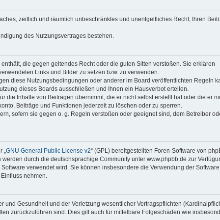
faches, zeitlich und räumlich unbeschränktes und unentgeltliches Recht, Ihren Beit
Kündigung des Nutzungsvertrages bestehen.
e enthält, die gegen geltendes Recht oder die guten Sitten verstoßen. Sie erklären
 verwendeten Links und Bilder zu setzen bzw. zu verwenden.
egen diese Nutzungsbedingungen oder anderer im Board veröffentlichten Regeln k
utzung dieses Boards ausschließen und Ihnen ein Hausverbot erteilen.
die Inhalte von Beiträgen übernimmt, die er nicht selbst erstellt hat oder die er ni
onto, Beiträge und Funktionen jederzeit zu löschen oder zu sperren.
ern, sofern sie gegen o. g. Regeln verstoßen oder geeignet sind, dem Betreiber o
r „
GNU General Public License v2
“ (GPL) bereitgestellten Foren-Software von ph
en werden durch die deutschsprachige Community unter www.phpbb.de zur Verfügu
die Software verwendet wird. Sie können insbesondere die Verwendung der Software 
 Einfluss nehmen.
r und Gesundheit und der Verletzung wesentlicher Vertragspflichten (Kardinalpflic
alten zurückzuführen sind. Dies gilt auch für mittelbare Folgeschäden wie insbeson