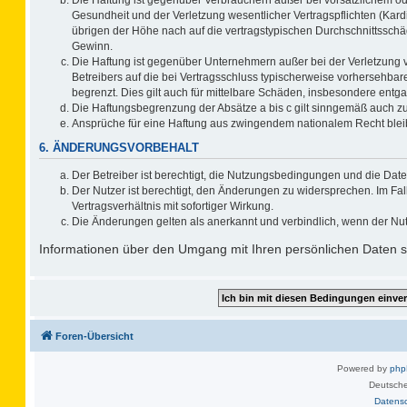
Gesundheit und der Verletzung wesentlicher Vertragspflichten (Kard
übrigen der Höhe nach auf die vertragstypischen Durchschnittsschä
Gewinn.
Die Haftung ist gegenüber Unternehmern außer bei der Verletzung 
Betreibers auf die bei Vertragsschluss typischerweise vorhersehb
begrenzt. Dies gilt auch für mittelbare Schäden, insbesondere ent
Die Haftungsbegrenzung der Absätze a bis c gilt sinngemäß auch zug
Ansprüche für eine Haftung aus zwingendem nationalem Recht blei
6. ÄNDERUNGSVORBEHALT
Der Betreiber ist berechtigt, die Nutzungsbedingungen und die Date
Der Nutzer ist berechtigt, den Änderungen zu widersprechen. Im F
Vertragsverhältnis mit sofortiger Wirkung.
Die Änderungen gelten als anerkannt und verbindlich, wenn der Nu
Informationen über den Umgang mit Ihren persönlichen Daten si
Foren-Übersicht
Powered by
ph
Deutsche
Datens