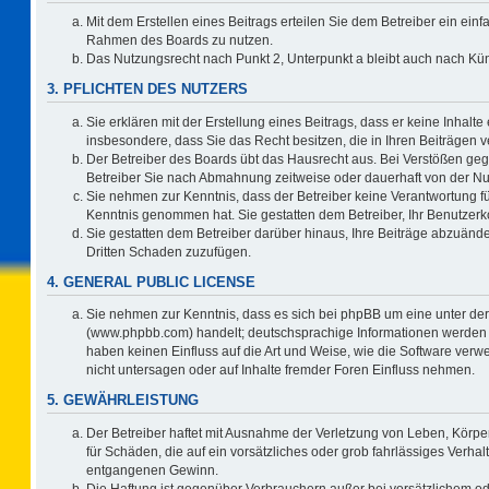
Mit dem Erstellen eines Beitrags erteilen Sie dem Betreiber ein einf
Rahmen des Boards zu nutzen.
Das Nutzungsrecht nach Punkt 2, Unterpunkt a bleibt auch nach K
3. PFLICHTEN DES NUTZERS
Sie erklären mit der Erstellung eines Beitrags, dass er keine Inhalte
insbesondere, dass Sie das Recht besitzen, die in Ihren Beiträgen
Der Betreiber des Boards übt das Hausrecht aus. Bei Verstößen ge
Betreiber Sie nach Abmahnung zeitweise oder dauerhaft von der Nu
Sie nehmen zur Kenntnis, dass der Betreiber keine Verantwortung für d
Kenntnis genommen hat. Sie gestatten dem Betreiber, Ihr Benutzerko
Sie gestatten dem Betreiber darüber hinaus, Ihre Beiträge abzuände
Dritten Schaden zuzufügen.
4. GENERAL PUBLIC LICENSE
Sie nehmen zur Kenntnis, dass es sich bei phpBB um eine unter der
(www.phpbb.com) handelt; deutschsprachige Informationen werden 
haben keinen Einfluss auf die Art und Weise, wie die Software ve
nicht untersagen oder auf Inhalte fremder Foren Einfluss nehmen.
5. GEWÄHRLEISTUNG
Der Betreiber haftet mit Ausnahme der Verletzung von Leben, Körper
für Schäden, die auf ein vorsätzliches oder grob fahrlässiges Verha
entgangenen Gewinn.
Die Haftung ist gegenüber Verbrauchern außer bei vorsätzlichem o