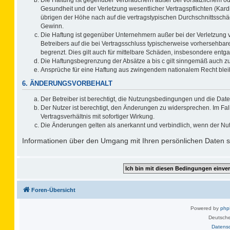
Gesundheit und der Verletzung wesentlicher Vertragspflichten (Kard
übrigen der Höhe nach auf die vertragstypischen Durchschnittsschä
Gewinn.
Die Haftung ist gegenüber Unternehmern außer bei der Verletzung 
Betreibers auf die bei Vertragsschluss typischerweise vorhersehb
begrenzt. Dies gilt auch für mittelbare Schäden, insbesondere ent
Die Haftungsbegrenzung der Absätze a bis c gilt sinngemäß auch zug
Ansprüche für eine Haftung aus zwingendem nationalem Recht blei
6. ÄNDERUNGSVORBEHALT
Der Betreiber ist berechtigt, die Nutzungsbedingungen und die Date
Der Nutzer ist berechtigt, den Änderungen zu widersprechen. Im F
Vertragsverhältnis mit sofortiger Wirkung.
Die Änderungen gelten als anerkannt und verbindlich, wenn der Nu
Informationen über den Umgang mit Ihren persönlichen Daten si
Foren-Übersicht
Powered by
ph
Deutsche
Datens