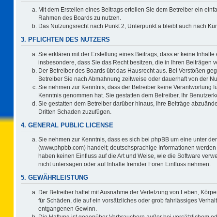
Mit dem Erstellen eines Beitrags erteilen Sie dem Betreiber ein einf
Rahmen des Boards zu nutzen.
Das Nutzungsrecht nach Punkt 2, Unterpunkt a bleibt auch nach K
3. PFLICHTEN DES NUTZERS
Sie erklären mit der Erstellung eines Beitrags, dass er keine Inhalte
insbesondere, dass Sie das Recht besitzen, die in Ihren Beiträgen
Der Betreiber des Boards übt das Hausrecht aus. Bei Verstößen ge
Betreiber Sie nach Abmahnung zeitweise oder dauerhaft von der Nu
Sie nehmen zur Kenntnis, dass der Betreiber keine Verantwortung für d
Kenntnis genommen hat. Sie gestatten dem Betreiber, Ihr Benutzerko
Sie gestatten dem Betreiber darüber hinaus, Ihre Beiträge abzuände
Dritten Schaden zuzufügen.
4. GENERAL PUBLIC LICENSE
Sie nehmen zur Kenntnis, dass es sich bei phpBB um eine unter der
(www.phpbb.com) handelt; deutschsprachige Informationen werden 
haben keinen Einfluss auf die Art und Weise, wie die Software ve
nicht untersagen oder auf Inhalte fremder Foren Einfluss nehmen.
5. GEWÄHRLEISTUNG
Der Betreiber haftet mit Ausnahme der Verletzung von Leben, Körper
für Schäden, die auf ein vorsätzliches oder grob fahrlässiges Verha
entgangenen Gewinn.
Die Haftung ist gegenüber Verbrauchern außer bei vorsätzlichem o