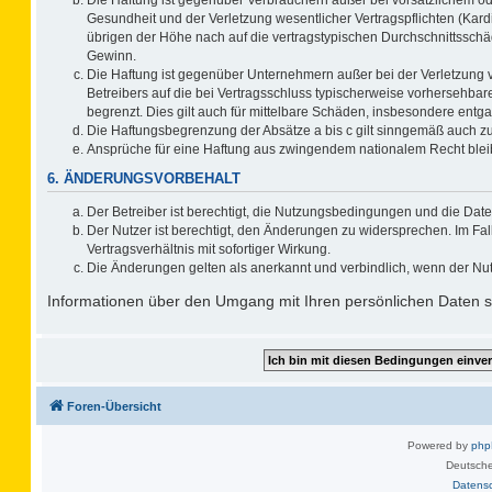
Gesundheit und der Verletzung wesentlicher Vertragspflichten (Kard
übrigen der Höhe nach auf die vertragstypischen Durchschnittsschä
Gewinn.
Die Haftung ist gegenüber Unternehmern außer bei der Verletzung 
Betreibers auf die bei Vertragsschluss typischerweise vorhersehb
begrenzt. Dies gilt auch für mittelbare Schäden, insbesondere ent
Die Haftungsbegrenzung der Absätze a bis c gilt sinngemäß auch zug
Ansprüche für eine Haftung aus zwingendem nationalem Recht blei
6. ÄNDERUNGSVORBEHALT
Der Betreiber ist berechtigt, die Nutzungsbedingungen und die Date
Der Nutzer ist berechtigt, den Änderungen zu widersprechen. Im F
Vertragsverhältnis mit sofortiger Wirkung.
Die Änderungen gelten als anerkannt und verbindlich, wenn der Nu
Informationen über den Umgang mit Ihren persönlichen Daten si
Foren-Übersicht
Powered by
ph
Deutsche
Datens