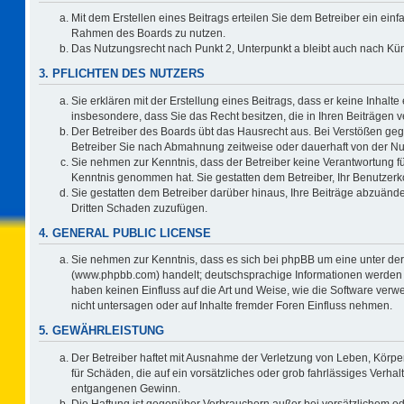
Mit dem Erstellen eines Beitrags erteilen Sie dem Betreiber ein einf
Rahmen des Boards zu nutzen.
Das Nutzungsrecht nach Punkt 2, Unterpunkt a bleibt auch nach K
3. PFLICHTEN DES NUTZERS
Sie erklären mit der Erstellung eines Beitrags, dass er keine Inhalte
insbesondere, dass Sie das Recht besitzen, die in Ihren Beiträgen
Der Betreiber des Boards übt das Hausrecht aus. Bei Verstößen ge
Betreiber Sie nach Abmahnung zeitweise oder dauerhaft von der Nu
Sie nehmen zur Kenntnis, dass der Betreiber keine Verantwortung für d
Kenntnis genommen hat. Sie gestatten dem Betreiber, Ihr Benutzerko
Sie gestatten dem Betreiber darüber hinaus, Ihre Beiträge abzuände
Dritten Schaden zuzufügen.
4. GENERAL PUBLIC LICENSE
Sie nehmen zur Kenntnis, dass es sich bei phpBB um eine unter der
(www.phpbb.com) handelt; deutschsprachige Informationen werden 
haben keinen Einfluss auf die Art und Weise, wie die Software ve
nicht untersagen oder auf Inhalte fremder Foren Einfluss nehmen.
5. GEWÄHRLEISTUNG
Der Betreiber haftet mit Ausnahme der Verletzung von Leben, Körper
für Schäden, die auf ein vorsätzliches oder grob fahrlässiges Verha
entgangenen Gewinn.
Die Haftung ist gegenüber Verbrauchern außer bei vorsätzlichem o