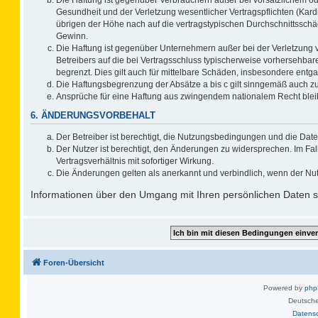
Gesundheit und der Verletzung wesentlicher Vertragspflichten (Kard
übrigen der Höhe nach auf die vertragstypischen Durchschnittsschä
Gewinn.
Die Haftung ist gegenüber Unternehmern außer bei der Verletzung 
Betreibers auf die bei Vertragsschluss typischerweise vorhersehb
begrenzt. Dies gilt auch für mittelbare Schäden, insbesondere ent
Die Haftungsbegrenzung der Absätze a bis c gilt sinngemäß auch zug
Ansprüche für eine Haftung aus zwingendem nationalem Recht blei
6. ÄNDERUNGSVORBEHALT
Der Betreiber ist berechtigt, die Nutzungsbedingungen und die Date
Der Nutzer ist berechtigt, den Änderungen zu widersprechen. Im F
Vertragsverhältnis mit sofortiger Wirkung.
Die Änderungen gelten als anerkannt und verbindlich, wenn der Nu
Informationen über den Umgang mit Ihren persönlichen Daten si
Foren-Übersicht
Powered by
ph
Deutsche
Datens