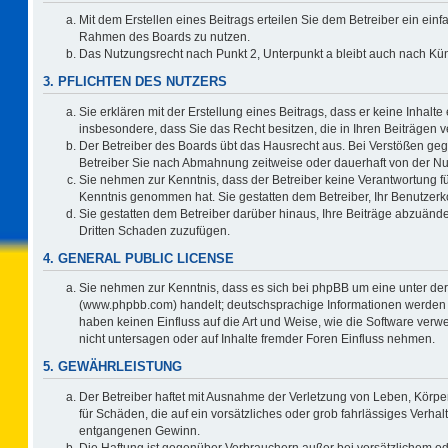
Mit dem Erstellen eines Beitrags erteilen Sie dem Betreiber ein einf
Rahmen des Boards zu nutzen.
Das Nutzungsrecht nach Punkt 2, Unterpunkt a bleibt auch nach K
3. PFLICHTEN DES NUTZERS
Sie erklären mit der Erstellung eines Beitrags, dass er keine Inhalte
insbesondere, dass Sie das Recht besitzen, die in Ihren Beiträgen
Der Betreiber des Boards übt das Hausrecht aus. Bei Verstößen ge
Betreiber Sie nach Abmahnung zeitweise oder dauerhaft von der Nu
Sie nehmen zur Kenntnis, dass der Betreiber keine Verantwortung für d
Kenntnis genommen hat. Sie gestatten dem Betreiber, Ihr Benutzerko
Sie gestatten dem Betreiber darüber hinaus, Ihre Beiträge abzuände
Dritten Schaden zuzufügen.
4. GENERAL PUBLIC LICENSE
Sie nehmen zur Kenntnis, dass es sich bei phpBB um eine unter der
(www.phpbb.com) handelt; deutschsprachige Informationen werden 
haben keinen Einfluss auf die Art und Weise, wie die Software ve
nicht untersagen oder auf Inhalte fremder Foren Einfluss nehmen.
5. GEWÄHRLEISTUNG
Der Betreiber haftet mit Ausnahme der Verletzung von Leben, Körper
für Schäden, die auf ein vorsätzliches oder grob fahrlässiges Verha
entgangenen Gewinn.
Die Haftung ist gegenüber Verbrauchern außer bei vorsätzlichem o