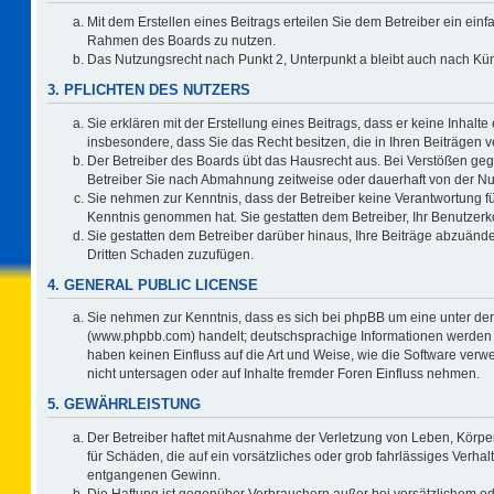
Mit dem Erstellen eines Beitrags erteilen Sie dem Betreiber ein einf
Rahmen des Boards zu nutzen.
Das Nutzungsrecht nach Punkt 2, Unterpunkt a bleibt auch nach K
3. PFLICHTEN DES NUTZERS
Sie erklären mit der Erstellung eines Beitrags, dass er keine Inhalte
insbesondere, dass Sie das Recht besitzen, die in Ihren Beiträgen
Der Betreiber des Boards übt das Hausrecht aus. Bei Verstößen ge
Betreiber Sie nach Abmahnung zeitweise oder dauerhaft von der Nu
Sie nehmen zur Kenntnis, dass der Betreiber keine Verantwortung für d
Kenntnis genommen hat. Sie gestatten dem Betreiber, Ihr Benutzerko
Sie gestatten dem Betreiber darüber hinaus, Ihre Beiträge abzuände
Dritten Schaden zuzufügen.
4. GENERAL PUBLIC LICENSE
Sie nehmen zur Kenntnis, dass es sich bei phpBB um eine unter der
(www.phpbb.com) handelt; deutschsprachige Informationen werden 
haben keinen Einfluss auf die Art und Weise, wie die Software ve
nicht untersagen oder auf Inhalte fremder Foren Einfluss nehmen.
5. GEWÄHRLEISTUNG
Der Betreiber haftet mit Ausnahme der Verletzung von Leben, Körper
für Schäden, die auf ein vorsätzliches oder grob fahrlässiges Verha
entgangenen Gewinn.
Die Haftung ist gegenüber Verbrauchern außer bei vorsätzlichem o