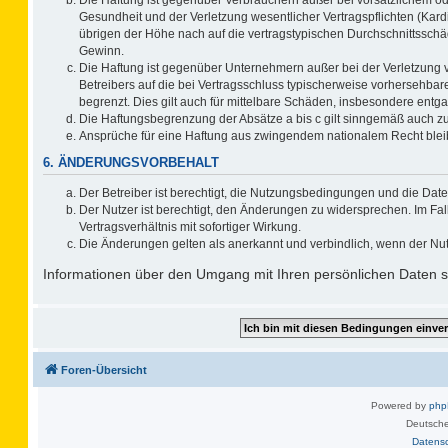
Gesundheit und der Verletzung wesentlicher Vertragspflichten (Kard
übrigen der Höhe nach auf die vertragstypischen Durchschnittsschä
Gewinn.
Die Haftung ist gegenüber Unternehmern außer bei der Verletzung 
Betreibers auf die bei Vertragsschluss typischerweise vorhersehb
begrenzt. Dies gilt auch für mittelbare Schäden, insbesondere ent
Die Haftungsbegrenzung der Absätze a bis c gilt sinngemäß auch zug
Ansprüche für eine Haftung aus zwingendem nationalem Recht blei
6. ÄNDERUNGSVORBEHALT
Der Betreiber ist berechtigt, die Nutzungsbedingungen und die Date
Der Nutzer ist berechtigt, den Änderungen zu widersprechen. Im F
Vertragsverhältnis mit sofortiger Wirkung.
Die Änderungen gelten als anerkannt und verbindlich, wenn der Nu
Informationen über den Umgang mit Ihren persönlichen Daten si
Foren-Übersicht
Powered by
ph
Deutsche
Datens