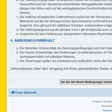
Gesundheit und der Verletzung wesentlicher Vertragspflichten (Kard
übrigen der Höhe nach auf die vertragstypischen Durchschnittsschä
Gewinn.
Die Haftung ist gegenüber Unternehmern außer bei der Verletzung 
Betreibers auf die bei Vertragsschluss typischerweise vorhersehb
begrenzt. Dies gilt auch für mittelbare Schäden, insbesondere ent
Die Haftungsbegrenzung der Absätze a bis c gilt sinngemäß auch zug
Ansprüche für eine Haftung aus zwingendem nationalem Recht blei
6. ÄNDERUNGSVORBEHALT
Der Betreiber ist berechtigt, die Nutzungsbedingungen und die Date
Der Nutzer ist berechtigt, den Änderungen zu widersprechen. Im F
Vertragsverhältnis mit sofortiger Wirkung.
Die Änderungen gelten als anerkannt und verbindlich, wenn der Nu
Informationen über den Umgang mit Ihren persönlichen Daten si
Foren-Übersicht
Powered by
ph
Deutsche
Datens