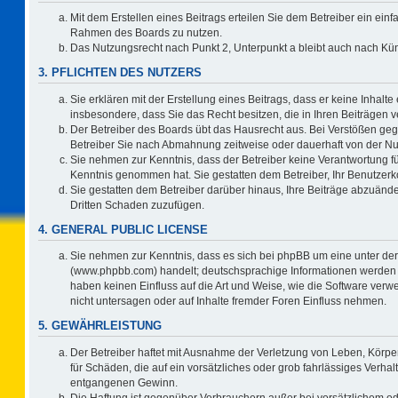
Mit dem Erstellen eines Beitrags erteilen Sie dem Betreiber ein einf
Rahmen des Boards zu nutzen.
Das Nutzungsrecht nach Punkt 2, Unterpunkt a bleibt auch nach K
3. PFLICHTEN DES NUTZERS
Sie erklären mit der Erstellung eines Beitrags, dass er keine Inhalte
insbesondere, dass Sie das Recht besitzen, die in Ihren Beiträgen
Der Betreiber des Boards übt das Hausrecht aus. Bei Verstößen ge
Betreiber Sie nach Abmahnung zeitweise oder dauerhaft von der Nu
Sie nehmen zur Kenntnis, dass der Betreiber keine Verantwortung für d
Kenntnis genommen hat. Sie gestatten dem Betreiber, Ihr Benutzerko
Sie gestatten dem Betreiber darüber hinaus, Ihre Beiträge abzuände
Dritten Schaden zuzufügen.
4. GENERAL PUBLIC LICENSE
Sie nehmen zur Kenntnis, dass es sich bei phpBB um eine unter der
(www.phpbb.com) handelt; deutschsprachige Informationen werden 
haben keinen Einfluss auf die Art und Weise, wie die Software ve
nicht untersagen oder auf Inhalte fremder Foren Einfluss nehmen.
5. GEWÄHRLEISTUNG
Der Betreiber haftet mit Ausnahme der Verletzung von Leben, Körper
für Schäden, die auf ein vorsätzliches oder grob fahrlässiges Verha
entgangenen Gewinn.
Die Haftung ist gegenüber Verbrauchern außer bei vorsätzlichem o