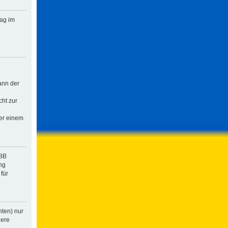
rag im
ann der
cht zur
der einem
pBB
ng
für
hten) nur
dere