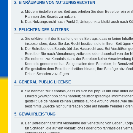
2. EINRÄUMUNG VON NUTZUNGSRECHTEN
Mit dem Erstellen eines Beitrags erteilen Sie dem Betreiber ein ein
Rahmen des Boards zu nutzen.
Das Nutzungsrecht nach Punkt 2, Unterpunkt a bleibt auch nach 
3. PFLICHTEN DES NUTZERS
Sie erklären mit der Erstellung eines Beitrags, dass er keine Inhalt
insbesondere, dass Sie das Recht besitzen, die in Ihren Beiträgen
Der Betreiber des Boards übt das Hausrecht aus. Bei Verstößen g
Betreiber Sie nach Abmahnung zeitweise oder dauerhaft von der N
Sie nehmen zur Kenntnis, dass der Betreiber keine Verantwortung für 
Kenntnis genommen hat. Sie gestatten dem Betreiber, Ihr Benutzerk
Sie gestatten dem Betreiber darüber hinaus, Ihre Beiträge abzuänd
Dritten Schaden zuzufügen.
4. GENERAL PUBLIC LICENSE
Sie nehmen zur Kenntnis, dass es sich bei phpBB um eine unter de
Limited (www.phpbb.com) handelt; deutschsprachige Information
gestellt. Beide haben keinen Einfluss auf die Art und Weise, wie 
bestimmte Zwecke nicht untersagen oder auf Inhalte fremder Foren
5. GEWÄHRLEISTUNG
Der Betreiber haftet mit Ausnahme der Verletzung von Leben, Körpe
für Schäden, die auf ein vorsätzliches oder grob fahrlässiges Verh