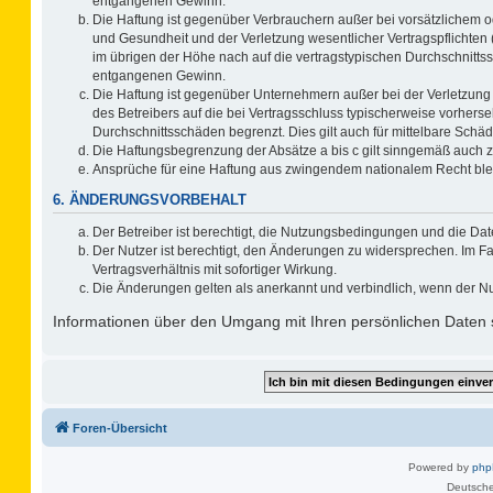
entgangenen Gewinn.
Die Haftung ist gegenüber Verbrauchern außer bei vorsätzlichem o
und Gesundheit und der Verletzung wesentlicher Vertragspflichten 
im übrigen der Höhe nach auf die vertragstypischen Durchschnitts
entgangenen Gewinn.
Die Haftung ist gegenüber Unternehmern außer bei der Verletzung
des Betreibers auf die bei Vertragsschluss typischerweise vorher
Durchschnittsschäden begrenzt. Dies gilt auch für mittelbare Sc
Die Haftungsbegrenzung der Absätze a bis c gilt sinngemäß auch zu
Ansprüche für eine Haftung aus zwingendem nationalem Recht ble
6. ÄNDERUNGSVORBEHALT
Der Betreiber ist berechtigt, die Nutzungsbedingungen und die Dat
Der Nutzer ist berechtigt, den Änderungen zu widersprechen. Im F
Vertragsverhältnis mit sofortiger Wirkung.
Die Änderungen gelten als anerkannt und verbindlich, wenn der N
Informationen über den Umgang mit Ihren persönlichen Daten s
Foren-Übersicht
Powered by
ph
Deutsche