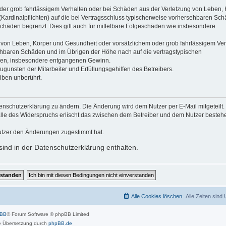
der grob fahrlässigem Verhalten oder bei Schäden aus der Verletzung von Leben, 
(Kardinalpflichten) auf die bei Vertragsschluss typischerweise vorhersehbaren Sc
schäden begrenzt. Dies gilt auch für mittelbare Folgeschäden wie insbesondere
 von Leben, Körper und Gesundheit oder vorsätzlichem oder grob fahrlässigem Ver
sehbaren Schäden und im Übrigen der Höhe nach auf die vertragstypischen
häden, insbesondere entgangenen Gewinn.
gunsten der Mitarbeiter und Erfüllungsgehilfen des Betreibers.
iben unberührt.
enschutzerklärung zu ändern. Die Änderung wird dem Nutzer per E-Mail mitgeteilt.
alle des Widerspruchs erlischt das zwischen dem Betreiber und dem Nutzer beste
utzer den Änderungen zugestimmt hat.
ind in der Datenschutzerklärung enthalten.
Alle Cookies löschen
Alle Zeiten sind
pBB
® Forum Software © phpBB Limited
 Übersetzung durch
phpBB.de