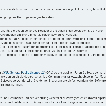
faches, zeitlich und räumlich unbeschränktes und unentgeltliches Recht, Ihren Beit
Kündigung des Nutzungsvertrages bestehen.
e enthält, die gegen geltendes Recht oder die guten Sitten verstoßen. Sie erklären
 verwendeten Links und Bilder zu setzen bzw. zu verwenden.
egen diese Nutzungsbedingungen oder anderer im Board veröffentlichten Regeln k
utzung dieses Boards ausschließen und Ihnen ein Hausverbot erteilen.
die Inhalte von Beiträgen übernimmt, die er nicht selbst erstellt hat oder die er ni
onto, Beiträge und Funktionen jederzeit zu löschen oder zu sperren.
ern, sofern sie gegen o. g. Regeln verstoßen oder geeignet sind, dem Betreiber o
r „
GNU General Public License v2
“ (GPL) bereitgestellten Foren-Software von ph
en werden durch die deutschsprachige Community unter www.phpbb.de zur Verfügu
die Software verwendet wird. Sie können insbesondere die Verwendung der Software 
 Einfluss nehmen.
r und Gesundheit und der Verletzung wesentlicher Vertragspflichten (Kardinalpflic
alten zurückzuführen sind. Dies gilt auch für mittelbare Folgeschäden wie insbeson