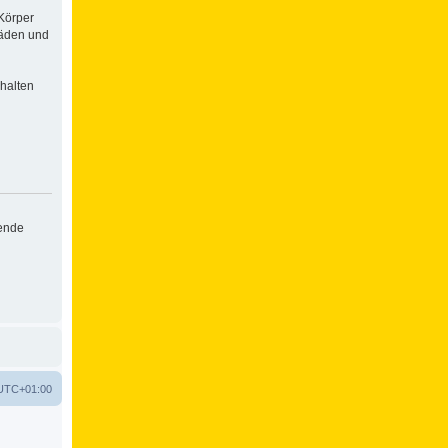
Körper
häden und
halten
hende
UTC+01:00