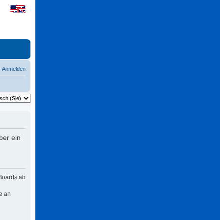
Anmelden
ber ein
 Boards ab
e an