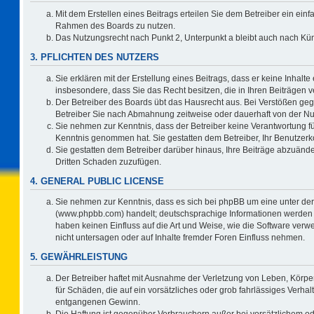
Mit dem Erstellen eines Beitrags erteilen Sie dem Betreiber ein einf
Rahmen des Boards zu nutzen.
Das Nutzungsrecht nach Punkt 2, Unterpunkt a bleibt auch nach K
3. PFLICHTEN DES NUTZERS
Sie erklären mit der Erstellung eines Beitrags, dass er keine Inhalte
insbesondere, dass Sie das Recht besitzen, die in Ihren Beiträgen
Der Betreiber des Boards übt das Hausrecht aus. Bei Verstößen ge
Betreiber Sie nach Abmahnung zeitweise oder dauerhaft von der Nu
Sie nehmen zur Kenntnis, dass der Betreiber keine Verantwortung für d
Kenntnis genommen hat. Sie gestatten dem Betreiber, Ihr Benutzerko
Sie gestatten dem Betreiber darüber hinaus, Ihre Beiträge abzuände
Dritten Schaden zuzufügen.
4. GENERAL PUBLIC LICENSE
Sie nehmen zur Kenntnis, dass es sich bei phpBB um eine unter der
(www.phpbb.com) handelt; deutschsprachige Informationen werden 
haben keinen Einfluss auf die Art und Weise, wie die Software ve
nicht untersagen oder auf Inhalte fremder Foren Einfluss nehmen.
5. GEWÄHRLEISTUNG
Der Betreiber haftet mit Ausnahme der Verletzung von Leben, Körper
für Schäden, die auf ein vorsätzliches oder grob fahrlässiges Verha
entgangenen Gewinn.
Die Haftung ist gegenüber Verbrauchern außer bei vorsätzlichem o