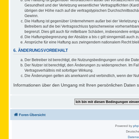
Gesundheit und der Verletzung wesentlicher Vertragspflichten (Kard
übrigen der Höhe nach auf die vertragstypischen Durchschnittsschä
Gewinn.
Die Haftung ist gegenüber Unternehmern außer bei der Verletzung 
Betreibers auf die bei Vertragsschluss typischerweise vorhersehb
begrenzt. Dies gilt auch für mittelbare Schäden, insbesondere ent
Die Haftungsbegrenzung der Absätze a bis c gilt sinngemäß auch zug
Ansprüche für eine Haftung aus zwingendem nationalem Recht blei
6. ÄNDERUNGSVORBEHALT
Der Betreiber ist berechtigt, die Nutzungsbedingungen und die Date
Der Nutzer ist berechtigt, den Änderungen zu widersprechen. Im F
Vertragsverhältnis mit sofortiger Wirkung.
Die Änderungen gelten als anerkannt und verbindlich, wenn der Nu
Informationen über den Umgang mit Ihren persönlichen Daten si
Foren-Übersicht
Powered by
ph
Deutsche
Datens