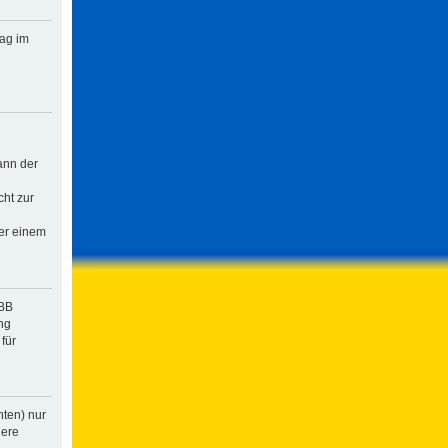
rag im
ann der
cht zur
der einem
pBB
ng
für
hten) nur
dere