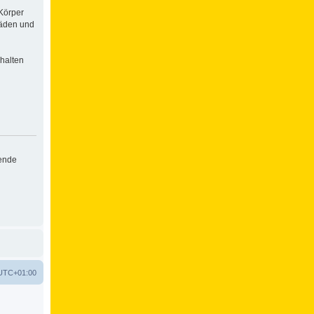
Körper
häden und
halten
hende
UTC+01:00