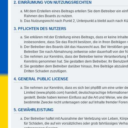
2. EINRÄUMUNG VON NUTZUNGSRECHTEN
Mit dem Erstellen eines Beitrags erteilen Sie dem Betreiber ein ein
Rahmen des Boards zu nutzen.
Das Nutzungsrecht nach Punkt 2, Unterpunkt a bleibt auch nach 
3. PFLICHTEN DES NUTZERS
Sie erklären mit der Erstellung eines Beitrags, dass er keine Inhalt
insbesondere, dass Sie das Recht besitzen, die in Ihren Beiträgen
Der Betreiber des Boards übt das Hausrecht aus. Bei Verstößen g
Betreiber Sie nach Abmahnung zeitweise oder dauerhaft von der N
Sie nehmen zur Kenntnis, dass der Betreiber keine Verantwortung für 
Kenntnis genommen hat. Sie gestatten dem Betreiber, Ihr Benutzerk
Sie gestatten dem Betreiber darüber hinaus, Ihre Beiträge abzuänd
Dritten Schaden zuzufügen.
4. GENERAL PUBLIC LICENSE
Sie nehmen zur Kenntnis, dass es sich bei phpBB um eine unter de
Limited (www.phpbb.com) handelt; deutschsprachige Information
gestellt. Beide haben keinen Einfluss auf die Art und Weise, wie 
bestimmte Zwecke nicht untersagen oder auf Inhalte fremder Foren
5. GEWÄHRLEISTUNG
Der Betreiber haftet mit Ausnahme der Verletzung von Leben, Körpe
für Schäden, die auf ein vorsätzliches oder grob fahrlässiges Verh