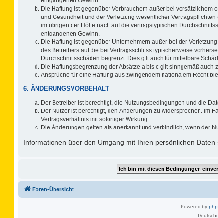
entgangenen Gewinn.
Die Haftung ist gegenüber Verbrauchern außer bei vorsätzlichem o
und Gesundheit und der Verletzung wesentlicher Vertragspflichten 
im übrigen der Höhe nach auf die vertragstypischen Durchschnitts
entgangenen Gewinn.
Die Haftung ist gegenüber Unternehmern außer bei der Verletzung
des Betreibers auf die bei Vertragsschluss typischerweise vorher
Durchschnittsschäden begrenzt. Dies gilt auch für mittelbare Sc
Die Haftungsbegrenzung der Absätze a bis c gilt sinngemäß auch zu
Ansprüche für eine Haftung aus zwingendem nationalem Recht ble
6. ÄNDERUNGSVORBEHALT
Der Betreiber ist berechtigt, die Nutzungsbedingungen und die Dat
Der Nutzer ist berechtigt, den Änderungen zu widersprechen. Im F
Vertragsverhältnis mit sofortiger Wirkung.
Die Änderungen gelten als anerkannt und verbindlich, wenn der N
Informationen über den Umgang mit Ihren persönlichen Daten s
Foren-Übersicht
Powered by
ph
Deutsche