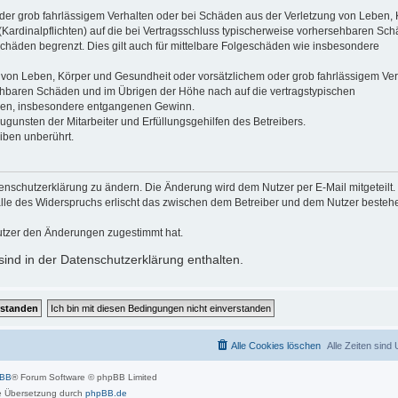
der grob fahrlässigem Verhalten oder bei Schäden aus der Verletzung von Leben, 
(Kardinalpflichten) auf die bei Vertragsschluss typischerweise vorhersehbaren Sc
schäden begrenzt. Dies gilt auch für mittelbare Folgeschäden wie insbesondere
 von Leben, Körper und Gesundheit oder vorsätzlichem oder grob fahrlässigem Ver
sehbaren Schäden und im Übrigen der Höhe nach auf die vertragstypischen
häden, insbesondere entgangenen Gewinn.
gunsten der Mitarbeiter und Erfüllungsgehilfen des Betreibers.
iben unberührt.
enschutzerklärung zu ändern. Die Änderung wird dem Nutzer per E-Mail mitgeteilt.
alle des Widerspruchs erlischt das zwischen dem Betreiber und dem Nutzer beste
utzer den Änderungen zugestimmt hat.
ind in der Datenschutzerklärung enthalten.
Alle Cookies löschen
Alle Zeiten sind
pBB
® Forum Software © phpBB Limited
 Übersetzung durch
phpBB.de