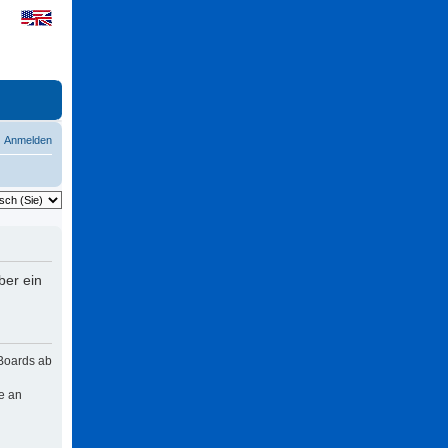
Anmelden
ber ein
 Boards ab
e an