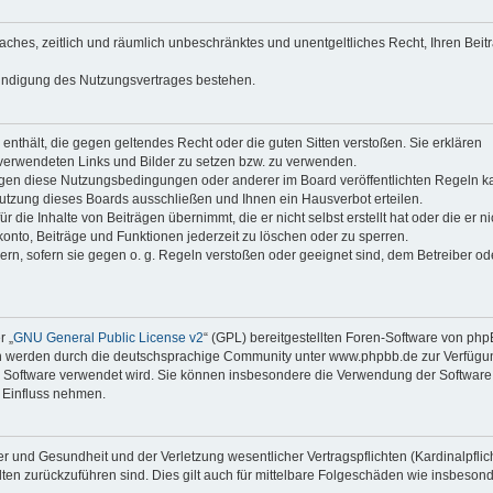
faches, zeitlich und räumlich unbeschränktes und unentgeltliches Recht, Ihren Beit
Kündigung des Nutzungsvertrages bestehen.
e enthält, die gegen geltendes Recht oder die guten Sitten verstoßen. Sie erklären
 verwendeten Links und Bilder zu setzen bzw. zu verwenden.
egen diese Nutzungsbedingungen oder anderer im Board veröffentlichten Regeln k
utzung dieses Boards ausschließen und Ihnen ein Hausverbot erteilen.
die Inhalte von Beiträgen übernimmt, die er nicht selbst erstellt hat oder die er ni
onto, Beiträge und Funktionen jederzeit zu löschen oder zu sperren.
ern, sofern sie gegen o. g. Regeln verstoßen oder geeignet sind, dem Betreiber o
r „
GNU General Public License v2
“ (GPL) bereitgestellten Foren-Software von ph
en werden durch die deutschsprachige Community unter www.phpbb.de zur Verfügu
die Software verwendet wird. Sie können insbesondere die Verwendung der Software 
 Einfluss nehmen.
r und Gesundheit und der Verletzung wesentlicher Vertragspflichten (Kardinalpflic
alten zurückzuführen sind. Dies gilt auch für mittelbare Folgeschäden wie insbeson