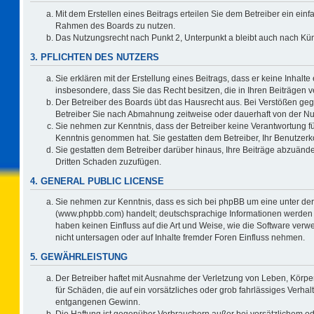
Mit dem Erstellen eines Beitrags erteilen Sie dem Betreiber ein einf
Rahmen des Boards zu nutzen.
Das Nutzungsrecht nach Punkt 2, Unterpunkt a bleibt auch nach K
3. PFLICHTEN DES NUTZERS
Sie erklären mit der Erstellung eines Beitrags, dass er keine Inhalte
insbesondere, dass Sie das Recht besitzen, die in Ihren Beiträgen
Der Betreiber des Boards übt das Hausrecht aus. Bei Verstößen ge
Betreiber Sie nach Abmahnung zeitweise oder dauerhaft von der Nu
Sie nehmen zur Kenntnis, dass der Betreiber keine Verantwortung für d
Kenntnis genommen hat. Sie gestatten dem Betreiber, Ihr Benutzerko
Sie gestatten dem Betreiber darüber hinaus, Ihre Beiträge abzuände
Dritten Schaden zuzufügen.
4. GENERAL PUBLIC LICENSE
Sie nehmen zur Kenntnis, dass es sich bei phpBB um eine unter der
(www.phpbb.com) handelt; deutschsprachige Informationen werden 
haben keinen Einfluss auf die Art und Weise, wie die Software ve
nicht untersagen oder auf Inhalte fremder Foren Einfluss nehmen.
5. GEWÄHRLEISTUNG
Der Betreiber haftet mit Ausnahme der Verletzung von Leben, Körper
für Schäden, die auf ein vorsätzliches oder grob fahrlässiges Verha
entgangenen Gewinn.
Die Haftung ist gegenüber Verbrauchern außer bei vorsätzlichem o