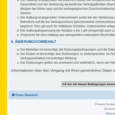
Gesundheit und der Verletzung wesentlicher Vertragspflichten (Kard
übrigen der Höhe nach auf die vertragstypischen Durchschnittsschä
Gewinn.
Die Haftung ist gegenüber Unternehmern außer bei der Verletzung 
Betreibers auf die bei Vertragsschluss typischerweise vorhersehb
begrenzt. Dies gilt auch für mittelbare Schäden, insbesondere ent
Die Haftungsbegrenzung der Absätze a bis c gilt sinngemäß auch zug
Ansprüche für eine Haftung aus zwingendem nationalem Recht blei
6. ÄNDERUNGSVORBEHALT
Der Betreiber ist berechtigt, die Nutzungsbedingungen und die Date
Der Nutzer ist berechtigt, den Änderungen zu widersprechen. Im F
Vertragsverhältnis mit sofortiger Wirkung.
Die Änderungen gelten als anerkannt und verbindlich, wenn der Nu
Informationen über den Umgang mit Ihren persönlichen Daten si
Foren-Übersicht
Powered by
ph
Deutsche
Datens