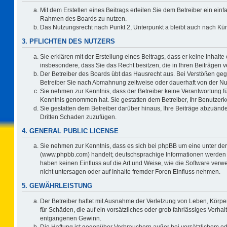
Mit dem Erstellen eines Beitrags erteilen Sie dem Betreiber ein einf
Rahmen des Boards zu nutzen.
Das Nutzungsrecht nach Punkt 2, Unterpunkt a bleibt auch nach K
3. PFLICHTEN DES NUTZERS
Sie erklären mit der Erstellung eines Beitrags, dass er keine Inhalte
insbesondere, dass Sie das Recht besitzen, die in Ihren Beiträgen
Der Betreiber des Boards übt das Hausrecht aus. Bei Verstößen ge
Betreiber Sie nach Abmahnung zeitweise oder dauerhaft von der Nu
Sie nehmen zur Kenntnis, dass der Betreiber keine Verantwortung für d
Kenntnis genommen hat. Sie gestatten dem Betreiber, Ihr Benutzerko
Sie gestatten dem Betreiber darüber hinaus, Ihre Beiträge abzuände
Dritten Schaden zuzufügen.
4. GENERAL PUBLIC LICENSE
Sie nehmen zur Kenntnis, dass es sich bei phpBB um eine unter der
(www.phpbb.com) handelt; deutschsprachige Informationen werden 
haben keinen Einfluss auf die Art und Weise, wie die Software ve
nicht untersagen oder auf Inhalte fremder Foren Einfluss nehmen.
5. GEWÄHRLEISTUNG
Der Betreiber haftet mit Ausnahme der Verletzung von Leben, Körper
für Schäden, die auf ein vorsätzliches oder grob fahrlässiges Verha
entgangenen Gewinn.
Die Haftung ist gegenüber Verbrauchern außer bei vorsätzlichem o