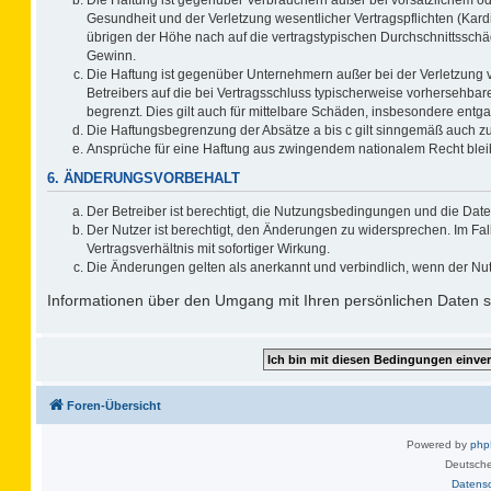
Gesundheit und der Verletzung wesentlicher Vertragspflichten (Kard
übrigen der Höhe nach auf die vertragstypischen Durchschnittsschä
Gewinn.
Die Haftung ist gegenüber Unternehmern außer bei der Verletzung 
Betreibers auf die bei Vertragsschluss typischerweise vorhersehb
begrenzt. Dies gilt auch für mittelbare Schäden, insbesondere ent
Die Haftungsbegrenzung der Absätze a bis c gilt sinngemäß auch zug
Ansprüche für eine Haftung aus zwingendem nationalem Recht blei
6. ÄNDERUNGSVORBEHALT
Der Betreiber ist berechtigt, die Nutzungsbedingungen und die Date
Der Nutzer ist berechtigt, den Änderungen zu widersprechen. Im F
Vertragsverhältnis mit sofortiger Wirkung.
Die Änderungen gelten als anerkannt und verbindlich, wenn der Nu
Informationen über den Umgang mit Ihren persönlichen Daten si
Foren-Übersicht
Powered by
ph
Deutsche
Datens