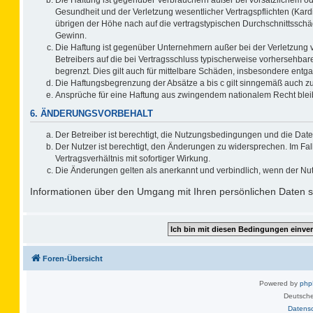
Gesundheit und der Verletzung wesentlicher Vertragspflichten (Kard
übrigen der Höhe nach auf die vertragstypischen Durchschnittsschä
Gewinn.
Die Haftung ist gegenüber Unternehmern außer bei der Verletzung 
Betreibers auf die bei Vertragsschluss typischerweise vorhersehb
begrenzt. Dies gilt auch für mittelbare Schäden, insbesondere ent
Die Haftungsbegrenzung der Absätze a bis c gilt sinngemäß auch zug
Ansprüche für eine Haftung aus zwingendem nationalem Recht blei
6. ÄNDERUNGSVORBEHALT
Der Betreiber ist berechtigt, die Nutzungsbedingungen und die Date
Der Nutzer ist berechtigt, den Änderungen zu widersprechen. Im F
Vertragsverhältnis mit sofortiger Wirkung.
Die Änderungen gelten als anerkannt und verbindlich, wenn der Nu
Informationen über den Umgang mit Ihren persönlichen Daten si
Foren-Übersicht
Powered by
ph
Deutsche
Datens