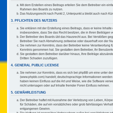
Mit dem Erstellen eines Beitrags erteilen Sie dem Betreiber ein einf
Rahmen des Boards zu nutzen.
Das Nutzungsrecht nach Punkt 2, Unterpunkt a bleibt auch nach K
3. PFLICHTEN DES NUTZERS
Sie erklären mit der Erstellung eines Beitrags, dass er keine Inhalte
insbesondere, dass Sie das Recht besitzen, die in Ihren Beiträgen
Der Betreiber des Boards übt das Hausrecht aus. Bei Verstößen ge
Betreiber Sie nach Abmahnung zeitweise oder dauerhaft von der Nu
Sie nehmen zur Kenntnis, dass der Betreiber keine Verantwortung für d
Kenntnis genommen hat. Sie gestatten dem Betreiber, Ihr Benutzerko
Sie gestatten dem Betreiber darüber hinaus, Ihre Beiträge abzuände
Dritten Schaden zuzufügen.
4. GENERAL PUBLIC LICENSE
Sie nehmen zur Kenntnis, dass es sich bei phpBB um eine unter der
(www.phpbb.com) handelt; deutschsprachige Informationen werden 
haben keinen Einfluss auf die Art und Weise, wie die Software ve
nicht untersagen oder auf Inhalte fremder Foren Einfluss nehmen.
5. GEWÄHRLEISTUNG
Der Betreiber haftet mit Ausnahme der Verletzung von Leben, Körper
für Schäden, die auf ein vorsätzliches oder grob fahrlässiges Verha
entgangenen Gewinn.
Die Haftung ist gegenüber Verbrauchern außer bei vorsätzlichem o