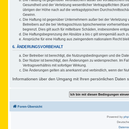
Gesundheit und der Verletzung wesentlicher Vertragspflichten (Kard
übrigen der Höhe nach auf die vertragstypischen Durchschnittsschä
Gewinn.
Die Haftung ist gegenüber Unternehmern außer bei der Verletzung 
Betreibers auf die bei Vertragsschluss typischerweise vorhersehb
begrenzt. Dies gilt auch für mittelbare Schäden, insbesondere ent
Die Haftungsbegrenzung der Absätze a bis c gilt sinngemäß auch zug
Ansprüche für eine Haftung aus zwingendem nationalem Recht blei
6. ÄNDERUNGSVORBEHALT
Der Betreiber ist berechtigt, die Nutzungsbedingungen und die Date
Der Nutzer ist berechtigt, den Änderungen zu widersprechen. Im F
Vertragsverhältnis mit sofortiger Wirkung.
Die Änderungen gelten als anerkannt und verbindlich, wenn der Nu
Informationen über den Umgang mit Ihren persönlichen Daten si
Foren-Übersicht
Powered by
ph
Deutsche
Datens