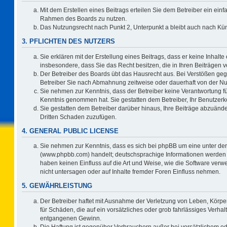
Mit dem Erstellen eines Beitrags erteilen Sie dem Betreiber ein einf
Rahmen des Boards zu nutzen.
Das Nutzungsrecht nach Punkt 2, Unterpunkt a bleibt auch nach K
3. PFLICHTEN DES NUTZERS
Sie erklären mit der Erstellung eines Beitrags, dass er keine Inhalte
insbesondere, dass Sie das Recht besitzen, die in Ihren Beiträgen
Der Betreiber des Boards übt das Hausrecht aus. Bei Verstößen ge
Betreiber Sie nach Abmahnung zeitweise oder dauerhaft von der Nu
Sie nehmen zur Kenntnis, dass der Betreiber keine Verantwortung für d
Kenntnis genommen hat. Sie gestatten dem Betreiber, Ihr Benutzerko
Sie gestatten dem Betreiber darüber hinaus, Ihre Beiträge abzuände
Dritten Schaden zuzufügen.
4. GENERAL PUBLIC LICENSE
Sie nehmen zur Kenntnis, dass es sich bei phpBB um eine unter der
(www.phpbb.com) handelt; deutschsprachige Informationen werden 
haben keinen Einfluss auf die Art und Weise, wie die Software ve
nicht untersagen oder auf Inhalte fremder Foren Einfluss nehmen.
5. GEWÄHRLEISTUNG
Der Betreiber haftet mit Ausnahme der Verletzung von Leben, Körper
für Schäden, die auf ein vorsätzliches oder grob fahrlässiges Verha
entgangenen Gewinn.
Die Haftung ist gegenüber Verbrauchern außer bei vorsätzlichem o