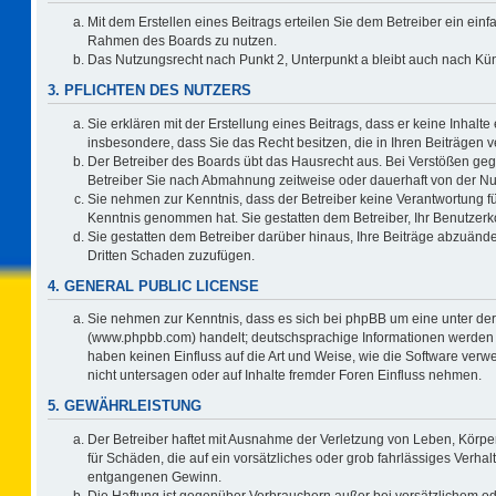
Mit dem Erstellen eines Beitrags erteilen Sie dem Betreiber ein einf
Rahmen des Boards zu nutzen.
Das Nutzungsrecht nach Punkt 2, Unterpunkt a bleibt auch nach K
3. PFLICHTEN DES NUTZERS
Sie erklären mit der Erstellung eines Beitrags, dass er keine Inhalte
insbesondere, dass Sie das Recht besitzen, die in Ihren Beiträgen
Der Betreiber des Boards übt das Hausrecht aus. Bei Verstößen ge
Betreiber Sie nach Abmahnung zeitweise oder dauerhaft von der Nu
Sie nehmen zur Kenntnis, dass der Betreiber keine Verantwortung für d
Kenntnis genommen hat. Sie gestatten dem Betreiber, Ihr Benutzerko
Sie gestatten dem Betreiber darüber hinaus, Ihre Beiträge abzuände
Dritten Schaden zuzufügen.
4. GENERAL PUBLIC LICENSE
Sie nehmen zur Kenntnis, dass es sich bei phpBB um eine unter der
(www.phpbb.com) handelt; deutschsprachige Informationen werden 
haben keinen Einfluss auf die Art und Weise, wie die Software ve
nicht untersagen oder auf Inhalte fremder Foren Einfluss nehmen.
5. GEWÄHRLEISTUNG
Der Betreiber haftet mit Ausnahme der Verletzung von Leben, Körper
für Schäden, die auf ein vorsätzliches oder grob fahrlässiges Verha
entgangenen Gewinn.
Die Haftung ist gegenüber Verbrauchern außer bei vorsätzlichem o