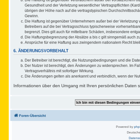
Gesundheit und der Verletzung wesentlicher Vertragspflichten (Kard
übrigen der Höhe nach auf die vertragstypischen Durchschnittsschä
Gewinn.
Die Haftung ist gegenüber Unternehmern außer bei der Verletzung 
Betreibers auf die bei Vertragsschluss typischerweise vorhersehb
begrenzt. Dies gilt auch für mittelbare Schäden, insbesondere ent
Die Haftungsbegrenzung der Absätze a bis c gilt sinngemäß auch zug
Ansprüche für eine Haftung aus zwingendem nationalem Recht blei
6. ÄNDERUNGSVORBEHALT
Der Betreiber ist berechtigt, die Nutzungsbedingungen und die Date
Der Nutzer ist berechtigt, den Änderungen zu widersprechen. Im F
Vertragsverhältnis mit sofortiger Wirkung.
Die Änderungen gelten als anerkannt und verbindlich, wenn der Nu
Informationen über den Umgang mit Ihren persönlichen Daten si
Foren-Übersicht
Powered by
ph
Deutsche
Datens