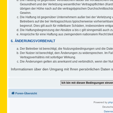
Gesundheit und der Verletzung wesentlicher Vertragspflichten (Kard
übrigen der Höhe nach auf die vertragstypischen Durchschnittsschä
Gewinn.
Die Haftung ist gegenüber Unternehmern außer bei der Verletzung 
Betreibers auf die bei Vertragsschluss typischerweise vorhersehb
begrenzt. Dies gilt auch für mittelbare Schäden, insbesondere ent
Die Haftungsbegrenzung der Absätze a bis c gilt sinngemäß auch zug
Ansprüche für eine Haftung aus zwingendem nationalem Recht blei
6. ÄNDERUNGSVORBEHALT
Der Betreiber ist berechtigt, die Nutzungsbedingungen und die Date
Der Nutzer ist berechtigt, den Änderungen zu widersprechen. Im F
Vertragsverhältnis mit sofortiger Wirkung.
Die Änderungen gelten als anerkannt und verbindlich, wenn der Nu
Informationen über den Umgang mit Ihren persönlichen Daten si
Foren-Übersicht
Powered by
ph
Deutsche
Datens