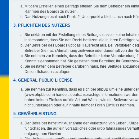
Mit dem Erstellen eines Beitrags erteilen Sie dem Betreiber ein einf
Rahmen des Boards zu nutzen.
Das Nutzungsrecht nach Punkt 2, Unterpunkt a bleibt auch nach K
3. PFLICHTEN DES NUTZERS
Sie erklären mit der Erstellung eines Beitrags, dass er keine Inhalte
insbesondere, dass Sie das Recht besitzen, die in Ihren Beiträgen
Der Betreiber des Boards übt das Hausrecht aus. Bei Verstößen ge
Betreiber Sie nach Abmahnung zeitweise oder dauerhaft von der Nu
Sie nehmen zur Kenntnis, dass der Betreiber keine Verantwortung für d
Kenntnis genommen hat. Sie gestatten dem Betreiber, Ihr Benutzerko
Sie gestatten dem Betreiber darüber hinaus, Ihre Beiträge abzuände
Dritten Schaden zuzufügen.
4. GENERAL PUBLIC LICENSE
Sie nehmen zur Kenntnis, dass es sich bei phpBB um eine unter der
(www.phpbb.com) handelt; deutschsprachige Informationen werden 
haben keinen Einfluss auf die Art und Weise, wie die Software ve
nicht untersagen oder auf Inhalte fremder Foren Einfluss nehmen.
5. GEWÄHRLEISTUNG
Der Betreiber haftet mit Ausnahme der Verletzung von Leben, Körper
für Schäden, die auf ein vorsätzliches oder grob fahrlässiges Verha
entgangenen Gewinn.
Die Haftung ist gegenüber Verbrauchern außer bei vorsätzlichem o