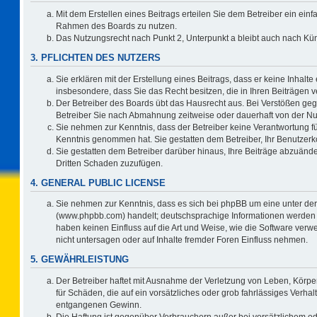
Mit dem Erstellen eines Beitrags erteilen Sie dem Betreiber ein einf
Rahmen des Boards zu nutzen.
Das Nutzungsrecht nach Punkt 2, Unterpunkt a bleibt auch nach K
3. PFLICHTEN DES NUTZERS
Sie erklären mit der Erstellung eines Beitrags, dass er keine Inhalte
insbesondere, dass Sie das Recht besitzen, die in Ihren Beiträgen
Der Betreiber des Boards übt das Hausrecht aus. Bei Verstößen ge
Betreiber Sie nach Abmahnung zeitweise oder dauerhaft von der Nu
Sie nehmen zur Kenntnis, dass der Betreiber keine Verantwortung für d
Kenntnis genommen hat. Sie gestatten dem Betreiber, Ihr Benutzerko
Sie gestatten dem Betreiber darüber hinaus, Ihre Beiträge abzuände
Dritten Schaden zuzufügen.
4. GENERAL PUBLIC LICENSE
Sie nehmen zur Kenntnis, dass es sich bei phpBB um eine unter der
(www.phpbb.com) handelt; deutschsprachige Informationen werden 
haben keinen Einfluss auf die Art und Weise, wie die Software ve
nicht untersagen oder auf Inhalte fremder Foren Einfluss nehmen.
5. GEWÄHRLEISTUNG
Der Betreiber haftet mit Ausnahme der Verletzung von Leben, Körper
für Schäden, die auf ein vorsätzliches oder grob fahrlässiges Verha
entgangenen Gewinn.
Die Haftung ist gegenüber Verbrauchern außer bei vorsätzlichem o