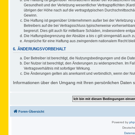
Gesundheit und der Verletzung wesentlicher Vertragspflichten (Kard
übrigen der Höhe nach auf die vertragstypischen Durchschnittsschä
Gewinn.
Die Haftung ist gegenüber Unternehmern außer bei der Verletzung 
Betreibers auf die bei Vertragsschluss typischerweise vorhersehb
begrenzt. Dies gilt auch für mittelbare Schäden, insbesondere ent
Die Haftungsbegrenzung der Absätze a bis c gilt sinngemäß auch zug
Ansprüche für eine Haftung aus zwingendem nationalem Recht blei
6. ÄNDERUNGSVORBEHALT
Der Betreiber ist berechtigt, die Nutzungsbedingungen und die Date
Der Nutzer ist berechtigt, den Änderungen zu widersprechen. Im F
Vertragsverhältnis mit sofortiger Wirkung.
Die Änderungen gelten als anerkannt und verbindlich, wenn der Nu
Informationen über den Umgang mit Ihren persönlichen Daten si
Foren-Übersicht
Powered by
ph
Deutsche
Datens