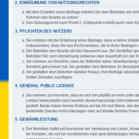
2. EINRÄUMUNG VON NUTZUNGSRECHTEN
Mit dem Erstellen eines Beitrags erteilen Sie dem Betreiber ein ein
Rahmen des Boards zu nutzen.
Das Nutzungsrecht nach Punkt 2, Unterpunkt a bleibt auch nach 
3. PFLICHTEN DES NUTZERS
Sie erklären mit der Erstellung eines Beitrags, dass er keine Inhalt
insbesondere, dass Sie das Recht besitzen, die in Ihren Beiträgen
Der Betreiber des Boards übt das Hausrecht aus. Bei Verstößen g
Betreiber Sie nach Abmahnung zeitweise oder dauerhaft von der N
Sie nehmen zur Kenntnis, dass der Betreiber keine Verantwortung für 
Kenntnis genommen hat. Sie gestatten dem Betreiber, Ihr Benutzerk
Sie gestatten dem Betreiber darüber hinaus, Ihre Beiträge abzuänd
Dritten Schaden zuzufügen.
4. GENERAL PUBLIC LICENSE
Sie nehmen zur Kenntnis, dass es sich bei phpBB um eine unter de
Limited (www.phpbb.com) handelt; deutschsprachige Information
gestellt. Beide haben keinen Einfluss auf die Art und Weise, wie 
bestimmte Zwecke nicht untersagen oder auf Inhalte fremder Foren
5. GEWÄHRLEISTUNG
Der Betreiber haftet mit Ausnahme der Verletzung von Leben, Körpe
für Schäden, die auf ein vorsätzliches oder grob fahrlässiges Verh