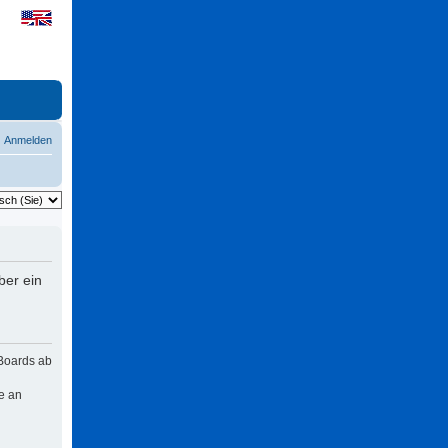
Anmelden
ber ein
 Boards ab
e an