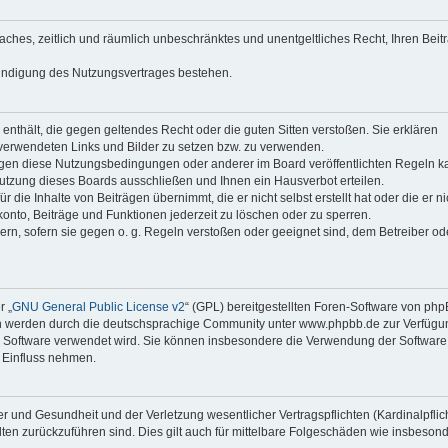
faches, zeitlich und räumlich unbeschränktes und unentgeltliches Recht, Ihren Beit
Kündigung des Nutzungsvertrages bestehen.
e enthält, die gegen geltendes Recht oder die guten Sitten verstoßen. Sie erklären
 verwendeten Links und Bilder zu setzen bzw. zu verwenden.
egen diese Nutzungsbedingungen oder anderer im Board veröffentlichten Regeln k
utzung dieses Boards ausschließen und Ihnen ein Hausverbot erteilen.
die Inhalte von Beiträgen übernimmt, die er nicht selbst erstellt hat oder die er ni
onto, Beiträge und Funktionen jederzeit zu löschen oder zu sperren.
ern, sofern sie gegen o. g. Regeln verstoßen oder geeignet sind, dem Betreiber o
r „
GNU General Public License v2
“ (GPL) bereitgestellten Foren-Software von ph
en werden durch die deutschsprachige Community unter www.phpbb.de zur Verfügu
die Software verwendet wird. Sie können insbesondere die Verwendung der Software 
 Einfluss nehmen.
r und Gesundheit und der Verletzung wesentlicher Vertragspflichten (Kardinalpflic
alten zurückzuführen sind. Dies gilt auch für mittelbare Folgeschäden wie insbeson