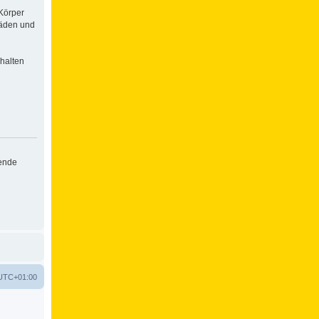
Körper
häden und
halten
hende
UTC+01:00