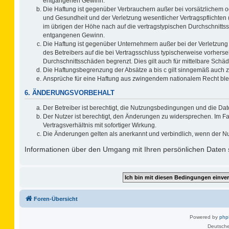
entgangenen Gewinn.
Die Haftung ist gegenüber Verbrauchern außer bei vorsätzlichem o
und Gesundheit und der Verletzung wesentlicher Vertragspflichten 
im übrigen der Höhe nach auf die vertragstypischen Durchschnitts
entgangenen Gewinn.
Die Haftung ist gegenüber Unternehmern außer bei der Verletzung
des Betreibers auf die bei Vertragsschluss typischerweise vorher
Durchschnittsschäden begrenzt. Dies gilt auch für mittelbare Sc
Die Haftungsbegrenzung der Absätze a bis c gilt sinngemäß auch zu
Ansprüche für eine Haftung aus zwingendem nationalem Recht ble
6. ÄNDERUNGSVORBEHALT
Der Betreiber ist berechtigt, die Nutzungsbedingungen und die Dat
Der Nutzer ist berechtigt, den Änderungen zu widersprechen. Im F
Vertragsverhältnis mit sofortiger Wirkung.
Die Änderungen gelten als anerkannt und verbindlich, wenn der N
Informationen über den Umgang mit Ihren persönlichen Daten s
Foren-Übersicht
Powered by
ph
Deutsche