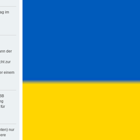
rag im
ann der
cht zur
der einem
pBB
ng
für
hten) nur
dere