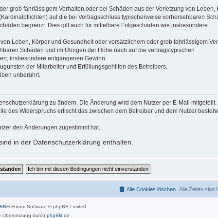
der grob fahrlässigem Verhalten oder bei Schäden aus der Verletzung von Leben, 
(Kardinalpflichten) auf die bei Vertragsschluss typischerweise vorhersehbaren Sc
schäden begrenzt. Dies gilt auch für mittelbare Folgeschäden wie insbesondere
 von Leben, Körper und Gesundheit oder vorsätzlichem oder grob fahrlässigem Ver
sehbaren Schäden und im Übrigen der Höhe nach auf die vertragstypischen
häden, insbesondere entgangenen Gewinn.
gunsten der Mitarbeiter und Erfüllungsgehilfen des Betreibers.
iben unberührt.
enschutzerklärung zu ändern. Die Änderung wird dem Nutzer per E-Mail mitgeteilt.
alle des Widerspruchs erlischt das zwischen dem Betreiber und dem Nutzer beste
utzer den Änderungen zugestimmt hat.
ind in der Datenschutzerklärung enthalten.
Alle Cookies löschen
Alle Zeiten sind
pBB
® Forum Software © phpBB Limited
 Übersetzung durch
phpBB.de