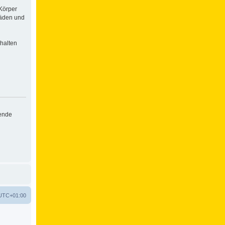
Körper
häden und
halten
hende
UTC+01:00