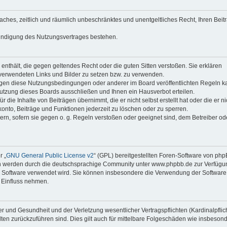
faches, zeitlich und räumlich unbeschränktes und unentgeltliches Recht, Ihren Beit
Kündigung des Nutzungsvertrages bestehen.
e enthält, die gegen geltendes Recht oder die guten Sitten verstoßen. Sie erklären
 verwendeten Links und Bilder zu setzen bzw. zu verwenden.
egen diese Nutzungsbedingungen oder anderer im Board veröffentlichten Regeln k
utzung dieses Boards ausschließen und Ihnen ein Hausverbot erteilen.
die Inhalte von Beiträgen übernimmt, die er nicht selbst erstellt hat oder die er ni
onto, Beiträge und Funktionen jederzeit zu löschen oder zu sperren.
ern, sofern sie gegen o. g. Regeln verstoßen oder geeignet sind, dem Betreiber o
r „
GNU General Public License v2
“ (GPL) bereitgestellten Foren-Software von ph
en werden durch die deutschsprachige Community unter www.phpbb.de zur Verfügu
die Software verwendet wird. Sie können insbesondere die Verwendung der Software 
 Einfluss nehmen.
r und Gesundheit und der Verletzung wesentlicher Vertragspflichten (Kardinalpflic
alten zurückzuführen sind. Dies gilt auch für mittelbare Folgeschäden wie insbeson