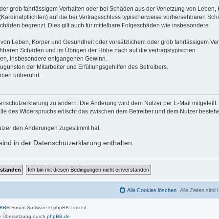
der grob fahrlässigem Verhalten oder bei Schäden aus der Verletzung von Leben, 
(Kardinalpflichten) auf die bei Vertragsschluss typischerweise vorhersehbaren Sc
schäden begrenzt. Dies gilt auch für mittelbare Folgeschäden wie insbesondere
 von Leben, Körper und Gesundheit oder vorsätzlichem oder grob fahrlässigem Ver
sehbaren Schäden und im Übrigen der Höhe nach auf die vertragstypischen
häden, insbesondere entgangenen Gewinn.
gunsten der Mitarbeiter und Erfüllungsgehilfen des Betreibers.
iben unberührt.
enschutzerklärung zu ändern. Die Änderung wird dem Nutzer per E-Mail mitgeteilt.
alle des Widerspruchs erlischt das zwischen dem Betreiber und dem Nutzer beste
utzer den Änderungen zugestimmt hat.
ind in der Datenschutzerklärung enthalten.
Alle Cookies löschen
Alle Zeiten sind
pBB
® Forum Software © phpBB Limited
 Übersetzung durch
phpBB.de