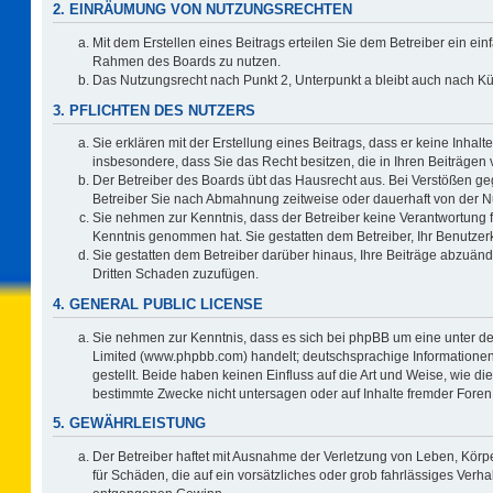
2. EINRÄUMUNG VON NUTZUNGSRECHTEN
Mit dem Erstellen eines Beitrags erteilen Sie dem Betreiber ein ein
Rahmen des Boards zu nutzen.
Das Nutzungsrecht nach Punkt 2, Unterpunkt a bleibt auch nach 
3. PFLICHTEN DES NUTZERS
Sie erklären mit der Erstellung eines Beitrags, dass er keine Inhalt
insbesondere, dass Sie das Recht besitzen, die in Ihren Beiträgen
Der Betreiber des Boards übt das Hausrecht aus. Bei Verstößen g
Betreiber Sie nach Abmahnung zeitweise oder dauerhaft von der N
Sie nehmen zur Kenntnis, dass der Betreiber keine Verantwortung für 
Kenntnis genommen hat. Sie gestatten dem Betreiber, Ihr Benutzerk
Sie gestatten dem Betreiber darüber hinaus, Ihre Beiträge abzuänd
Dritten Schaden zuzufügen.
4. GENERAL PUBLIC LICENSE
Sie nehmen zur Kenntnis, dass es sich bei phpBB um eine unter de
Limited (www.phpbb.com) handelt; deutschsprachige Information
gestellt. Beide haben keinen Einfluss auf die Art und Weise, wie 
bestimmte Zwecke nicht untersagen oder auf Inhalte fremder Foren
5. GEWÄHRLEISTUNG
Der Betreiber haftet mit Ausnahme der Verletzung von Leben, Körpe
für Schäden, die auf ein vorsätzliches oder grob fahrlässiges Verh