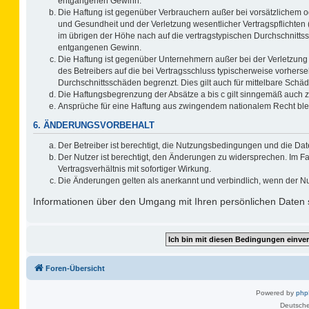
entgangenen Gewinn.
Die Haftung ist gegenüber Verbrauchern außer bei vorsätzlichem o
und Gesundheit und der Verletzung wesentlicher Vertragspflichten 
im übrigen der Höhe nach auf die vertragstypischen Durchschnitts
entgangenen Gewinn.
Die Haftung ist gegenüber Unternehmern außer bei der Verletzung
des Betreibers auf die bei Vertragsschluss typischerweise vorher
Durchschnittsschäden begrenzt. Dies gilt auch für mittelbare Sc
Die Haftungsbegrenzung der Absätze a bis c gilt sinngemäß auch zu
Ansprüche für eine Haftung aus zwingendem nationalem Recht ble
6. ÄNDERUNGSVORBEHALT
Der Betreiber ist berechtigt, die Nutzungsbedingungen und die Dat
Der Nutzer ist berechtigt, den Änderungen zu widersprechen. Im F
Vertragsverhältnis mit sofortiger Wirkung.
Die Änderungen gelten als anerkannt und verbindlich, wenn der N
Informationen über den Umgang mit Ihren persönlichen Daten s
Foren-Übersicht
Powered by
ph
Deutsche