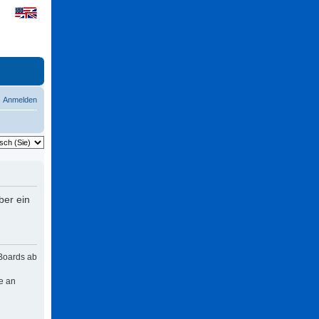
Anmelden
ber ein
 Boards ab
e an