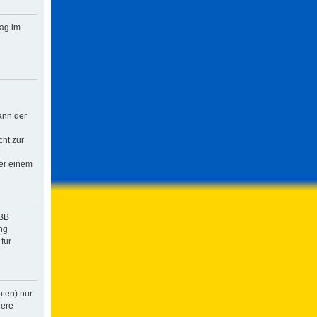
rag im
ann der
cht zur
der einem
pBB
ng
für
hten) nur
dere