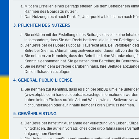
Mit dem Erstellen eines Beitrags erteilen Sie dem Betreiber ein einf
Rahmen des Boards zu nutzen.
Das Nutzungsrecht nach Punkt 2, Unterpunkt a bleibt auch nach K
3. PFLICHTEN DES NUTZERS
Sie erklären mit der Erstellung eines Beitrags, dass er keine Inhalte
insbesondere, dass Sie das Recht besitzen, die in Ihren Beiträgen
Der Betreiber des Boards übt das Hausrecht aus. Bei Verstößen ge
Betreiber Sie nach Abmahnung zeitweise oder dauerhaft von der Nu
Sie nehmen zur Kenntnis, dass der Betreiber keine Verantwortung für d
Kenntnis genommen hat. Sie gestatten dem Betreiber, Ihr Benutzerko
Sie gestatten dem Betreiber darüber hinaus, Ihre Beiträge abzuände
Dritten Schaden zuzufügen.
4. GENERAL PUBLIC LICENSE
Sie nehmen zur Kenntnis, dass es sich bei phpBB um eine unter der
(www.phpbb.com) handelt; deutschsprachige Informationen werden 
haben keinen Einfluss auf die Art und Weise, wie die Software ve
nicht untersagen oder auf Inhalte fremder Foren Einfluss nehmen.
5. GEWÄHRLEISTUNG
Der Betreiber haftet mit Ausnahme der Verletzung von Leben, Körper
für Schäden, die auf ein vorsätzliches oder grob fahrlässiges Verha
entgangenen Gewinn.
Die Haftung ist gegenüber Verbrauchern außer bei vorsätzlichem o