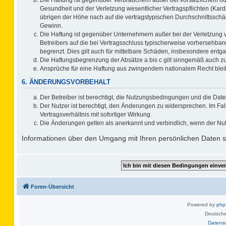
Gesundheit und der Verletzung wesentlicher Vertragspflichten (Kard
übrigen der Höhe nach auf die vertragstypischen Durchschnittsschä
Gewinn.
Die Haftung ist gegenüber Unternehmern außer bei der Verletzung 
Betreibers auf die bei Vertragsschluss typischerweise vorhersehb
begrenzt. Dies gilt auch für mittelbare Schäden, insbesondere ent
Die Haftungsbegrenzung der Absätze a bis c gilt sinngemäß auch zug
Ansprüche für eine Haftung aus zwingendem nationalem Recht blei
6. ÄNDERUNGSVORBEHALT
Der Betreiber ist berechtigt, die Nutzungsbedingungen und die Date
Der Nutzer ist berechtigt, den Änderungen zu widersprechen. Im F
Vertragsverhältnis mit sofortiger Wirkung.
Die Änderungen gelten als anerkannt und verbindlich, wenn der Nu
Informationen über den Umgang mit Ihren persönlichen Daten si
Foren-Übersicht
Powered by
ph
Deutsche
Datens