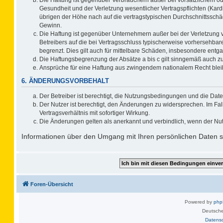
Gesundheit und der Verletzung wesentlicher Vertragspflichten (Kard
übrigen der Höhe nach auf die vertragstypischen Durchschnittsschä
Gewinn.
Die Haftung ist gegenüber Unternehmern außer bei der Verletzung 
Betreibers auf die bei Vertragsschluss typischerweise vorhersehb
begrenzt. Dies gilt auch für mittelbare Schäden, insbesondere ent
Die Haftungsbegrenzung der Absätze a bis c gilt sinngemäß auch zug
Ansprüche für eine Haftung aus zwingendem nationalem Recht blei
6. ÄNDERUNGSVORBEHALT
Der Betreiber ist berechtigt, die Nutzungsbedingungen und die Date
Der Nutzer ist berechtigt, den Änderungen zu widersprechen. Im F
Vertragsverhältnis mit sofortiger Wirkung.
Die Änderungen gelten als anerkannt und verbindlich, wenn der Nu
Informationen über den Umgang mit Ihren persönlichen Daten si
Foren-Übersicht
Powered by
ph
Deutsche
Datens