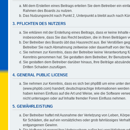
Mit dem Erstellen eines Beitrags erteilen Sie dem Betreiber ein einf
Rahmen des Boards zu nutzen.
Das Nutzungsrecht nach Punkt 2, Unterpunkt a bleibt auch nach K
3. PFLICHTEN DES NUTZERS
Sie erklären mit der Erstellung eines Beitrags, dass er keine Inhalte
insbesondere, dass Sie das Recht besitzen, die in Ihren Beiträgen
Der Betreiber des Boards übt das Hausrecht aus. Bei Verstößen ge
Betreiber Sie nach Abmahnung zeitweise oder dauerhaft von der Nu
Sie nehmen zur Kenntnis, dass der Betreiber keine Verantwortung für d
Kenntnis genommen hat. Sie gestatten dem Betreiber, Ihr Benutzerko
Sie gestatten dem Betreiber darüber hinaus, Ihre Beiträge abzuände
Dritten Schaden zuzufügen.
4. GENERAL PUBLIC LICENSE
Sie nehmen zur Kenntnis, dass es sich bei phpBB um eine unter der
(www.phpbb.com) handelt; deutschsprachige Informationen werden 
haben keinen Einfluss auf die Art und Weise, wie die Software ve
nicht untersagen oder auf Inhalte fremder Foren Einfluss nehmen.
5. GEWÄHRLEISTUNG
Der Betreiber haftet mit Ausnahme der Verletzung von Leben, Körper
für Schäden, die auf ein vorsätzliches oder grob fahrlässiges Verha
entgangenen Gewinn.
Die Haftung ist gegenüber Verbrauchern außer bei vorsätzlichem o