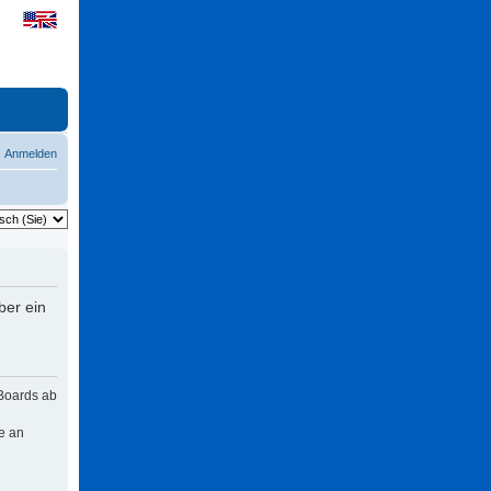
Anmelden
ber ein
 Boards ab
e an