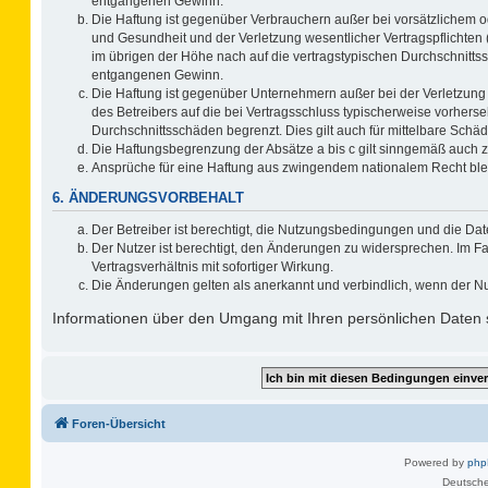
entgangenen Gewinn.
Die Haftung ist gegenüber Verbrauchern außer bei vorsätzlichem o
und Gesundheit und der Verletzung wesentlicher Vertragspflichten 
im übrigen der Höhe nach auf die vertragstypischen Durchschnitts
entgangenen Gewinn.
Die Haftung ist gegenüber Unternehmern außer bei der Verletzung
des Betreibers auf die bei Vertragsschluss typischerweise vorher
Durchschnittsschäden begrenzt. Dies gilt auch für mittelbare Sc
Die Haftungsbegrenzung der Absätze a bis c gilt sinngemäß auch zu
Ansprüche für eine Haftung aus zwingendem nationalem Recht ble
6. ÄNDERUNGSVORBEHALT
Der Betreiber ist berechtigt, die Nutzungsbedingungen und die Dat
Der Nutzer ist berechtigt, den Änderungen zu widersprechen. Im F
Vertragsverhältnis mit sofortiger Wirkung.
Die Änderungen gelten als anerkannt und verbindlich, wenn der N
Informationen über den Umgang mit Ihren persönlichen Daten s
Foren-Übersicht
Powered by
ph
Deutsche