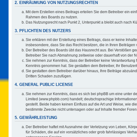
2. EINRÄUMUNG VON NUTZUNGSRECHTEN
Mit dem Erstellen eines Beitrags erteilen Sie dem Betreiber ein ein
Rahmen des Boards zu nutzen.
Das Nutzungsrecht nach Punkt 2, Unterpunkt a bleibt auch nach 
3. PFLICHTEN DES NUTZERS
Sie erklären mit der Erstellung eines Beitrags, dass er keine Inhalt
insbesondere, dass Sie das Recht besitzen, die in Ihren Beiträgen
Der Betreiber des Boards übt das Hausrecht aus. Bei Verstößen g
Betreiber Sie nach Abmahnung zeitweise oder dauerhaft von der N
Sie nehmen zur Kenntnis, dass der Betreiber keine Verantwortung für 
Kenntnis genommen hat. Sie gestatten dem Betreiber, Ihr Benutzerk
Sie gestatten dem Betreiber darüber hinaus, Ihre Beiträge abzuänd
Dritten Schaden zuzufügen.
4. GENERAL PUBLIC LICENSE
Sie nehmen zur Kenntnis, dass es sich bei phpBB um eine unter de
Limited (www.phpbb.com) handelt; deutschsprachige Information
gestellt. Beide haben keinen Einfluss auf die Art und Weise, wie 
bestimmte Zwecke nicht untersagen oder auf Inhalte fremder Foren
5. GEWÄHRLEISTUNG
Der Betreiber haftet mit Ausnahme der Verletzung von Leben, Körpe
für Schäden, die auf ein vorsätzliches oder grob fahrlässiges Verh