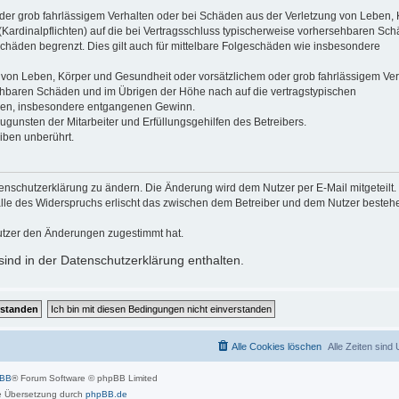
der grob fahrlässigem Verhalten oder bei Schäden aus der Verletzung von Leben, 
(Kardinalpflichten) auf die bei Vertragsschluss typischerweise vorhersehbaren Sc
schäden begrenzt. Dies gilt auch für mittelbare Folgeschäden wie insbesondere
 von Leben, Körper und Gesundheit oder vorsätzlichem oder grob fahrlässigem Ver
sehbaren Schäden und im Übrigen der Höhe nach auf die vertragstypischen
häden, insbesondere entgangenen Gewinn.
gunsten der Mitarbeiter und Erfüllungsgehilfen des Betreibers.
iben unberührt.
enschutzerklärung zu ändern. Die Änderung wird dem Nutzer per E-Mail mitgeteilt.
alle des Widerspruchs erlischt das zwischen dem Betreiber und dem Nutzer beste
utzer den Änderungen zugestimmt hat.
ind in der Datenschutzerklärung enthalten.
Alle Cookies löschen
Alle Zeiten sind
pBB
® Forum Software © phpBB Limited
 Übersetzung durch
phpBB.de