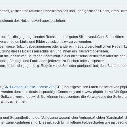
faches, zeitlich und räumlich unbeschränktes und unentgeltliches Recht, Ihren Beit
Kündigung des Nutzungsvertrages bestehen.
e enthält, die gegen geltendes Recht oder die guten Sitten verstoßen. Sie erklären
 verwendeten Links und Bilder zu setzen bzw. zu verwenden.
egen diese Nutzungsbedingungen oder anderer im Board veröffentlichten Regeln k
utzung dieses Boards ausschließen und Ihnen ein Hausverbot erteilen.
die Inhalte von Beiträgen übernimmt, die er nicht selbst erstellt hat oder die er ni
onto, Beiträge und Funktionen jederzeit zu löschen oder zu sperren.
ern, sofern sie gegen o. g. Regeln verstoßen oder geeignet sind, dem Betreiber o
r „
GNU General Public License v2
“ (GPL) bereitgestellten Foren-Software von ph
en werden durch die deutschsprachige Community unter www.phpbb.de zur Verfügu
die Software verwendet wird. Sie können insbesondere die Verwendung der Software 
 Einfluss nehmen.
r und Gesundheit und der Verletzung wesentlicher Vertragspflichten (Kardinalpflic
alten zurückzuführen sind. Dies gilt auch für mittelbare Folgeschäden wie insbeson