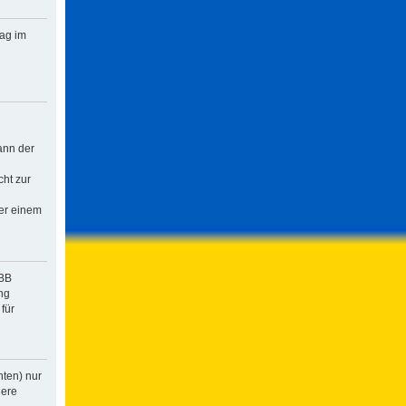
rag im
ann der
cht zur
der einem
pBB
ng
für
hten) nur
dere