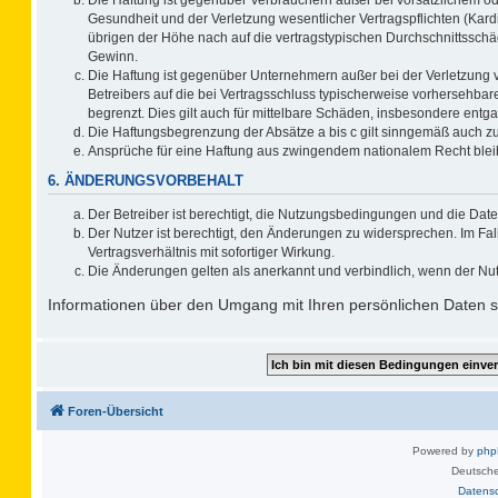
Gesundheit und der Verletzung wesentlicher Vertragspflichten (Kard
übrigen der Höhe nach auf die vertragstypischen Durchschnittsschä
Gewinn.
Die Haftung ist gegenüber Unternehmern außer bei der Verletzung 
Betreibers auf die bei Vertragsschluss typischerweise vorhersehb
begrenzt. Dies gilt auch für mittelbare Schäden, insbesondere ent
Die Haftungsbegrenzung der Absätze a bis c gilt sinngemäß auch zug
Ansprüche für eine Haftung aus zwingendem nationalem Recht blei
6. ÄNDERUNGSVORBEHALT
Der Betreiber ist berechtigt, die Nutzungsbedingungen und die Date
Der Nutzer ist berechtigt, den Änderungen zu widersprechen. Im F
Vertragsverhältnis mit sofortiger Wirkung.
Die Änderungen gelten als anerkannt und verbindlich, wenn der Nu
Informationen über den Umgang mit Ihren persönlichen Daten si
Foren-Übersicht
Powered by
ph
Deutsche
Datens