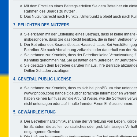
Mit dem Erstellen eines Beitrags erteilen Sie dem Betreiber ein einf
Rahmen des Boards zu nutzen.
Das Nutzungsrecht nach Punkt 2, Unterpunkt a bleibt auch nach K
3. PFLICHTEN DES NUTZERS
Sie erklären mit der Erstellung eines Beitrags, dass er keine Inhalte
insbesondere, dass Sie das Recht besitzen, die in Ihren Beiträgen
Der Betreiber des Boards übt das Hausrecht aus. Bei Verstößen ge
Betreiber Sie nach Abmahnung zeitweise oder dauerhaft von der Nu
Sie nehmen zur Kenntnis, dass der Betreiber keine Verantwortung für d
Kenntnis genommen hat. Sie gestatten dem Betreiber, Ihr Benutzerko
Sie gestatten dem Betreiber darüber hinaus, Ihre Beiträge abzuände
Dritten Schaden zuzufügen.
4. GENERAL PUBLIC LICENSE
Sie nehmen zur Kenntnis, dass es sich bei phpBB um eine unter der
(www.phpbb.com) handelt; deutschsprachige Informationen werden 
haben keinen Einfluss auf die Art und Weise, wie die Software ve
nicht untersagen oder auf Inhalte fremder Foren Einfluss nehmen.
5. GEWÄHRLEISTUNG
Der Betreiber haftet mit Ausnahme der Verletzung von Leben, Körper
für Schäden, die auf ein vorsätzliches oder grob fahrlässiges Verha
entgangenen Gewinn.
Die Haftung ist gegenüber Verbrauchern außer bei vorsätzlichem o