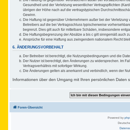
Gesundheit und der Verletzung wesentlicher Vertragspflichten (Kard
übrigen der Höhe nach auf die vertragstypischen Durchschnittsschä
Gewinn.
Die Haftung ist gegenüber Unternehmern außer bei der Verletzung 
Betreibers auf die bei Vertragsschluss typischerweise vorhersehb
begrenzt. Dies gilt auch für mittelbare Schäden, insbesondere ent
Die Haftungsbegrenzung der Absätze a bis c gilt sinngemäß auch zug
Ansprüche für eine Haftung aus zwingendem nationalem Recht blei
6. ÄNDERUNGSVORBEHALT
Der Betreiber ist berechtigt, die Nutzungsbedingungen und die Date
Der Nutzer ist berechtigt, den Änderungen zu widersprechen. Im F
Vertragsverhältnis mit sofortiger Wirkung.
Die Änderungen gelten als anerkannt und verbindlich, wenn der Nu
Informationen über den Umgang mit Ihren persönlichen Daten si
Foren-Übersicht
Powered by
ph
Deutsche
Datens