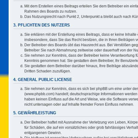
Mit dem Erstellen eines Beitrags erteilen Sie dem Betreiber ein einf
Rahmen des Boards zu nutzen.
Das Nutzungsrecht nach Punkt 2, Unterpunkt a bleibt auch nach K
3. PFLICHTEN DES NUTZERS
Sie erklären mit der Erstellung eines Beitrags, dass er keine Inhalte
insbesondere, dass Sie das Recht besitzen, die in Ihren Beiträgen
Der Betreiber des Boards übt das Hausrecht aus. Bei Verstößen ge
Betreiber Sie nach Abmahnung zeitweise oder dauerhaft von der Nu
Sie nehmen zur Kenntnis, dass der Betreiber keine Verantwortung für d
Kenntnis genommen hat. Sie gestatten dem Betreiber, Ihr Benutzerko
Sie gestatten dem Betreiber darüber hinaus, Ihre Beiträge abzuände
Dritten Schaden zuzufügen.
4. GENERAL PUBLIC LICENSE
Sie nehmen zur Kenntnis, dass es sich bei phpBB um eine unter der
(www.phpbb.com) handelt; deutschsprachige Informationen werden 
haben keinen Einfluss auf die Art und Weise, wie die Software ve
nicht untersagen oder auf Inhalte fremder Foren Einfluss nehmen.
5. GEWÄHRLEISTUNG
Der Betreiber haftet mit Ausnahme der Verletzung von Leben, Körper
für Schäden, die auf ein vorsätzliches oder grob fahrlässiges Verha
entgangenen Gewinn.
Die Haftung ist gegenüber Verbrauchern außer bei vorsätzlichem o