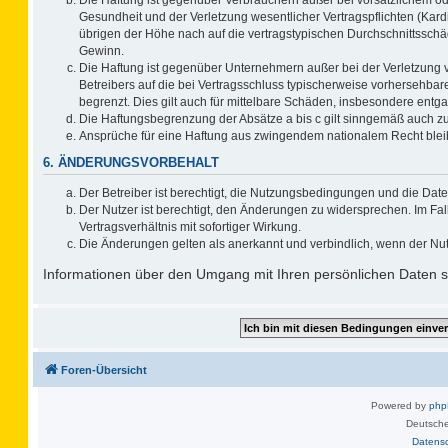
Gesundheit und der Verletzung wesentlicher Vertragspflichten (Kard
übrigen der Höhe nach auf die vertragstypischen Durchschnittsschä
Gewinn.
Die Haftung ist gegenüber Unternehmern außer bei der Verletzung 
Betreibers auf die bei Vertragsschluss typischerweise vorhersehb
begrenzt. Dies gilt auch für mittelbare Schäden, insbesondere ent
Die Haftungsbegrenzung der Absätze a bis c gilt sinngemäß auch zug
Ansprüche für eine Haftung aus zwingendem nationalem Recht blei
6. ÄNDERUNGSVORBEHALT
Der Betreiber ist berechtigt, die Nutzungsbedingungen und die Date
Der Nutzer ist berechtigt, den Änderungen zu widersprechen. Im F
Vertragsverhältnis mit sofortiger Wirkung.
Die Änderungen gelten als anerkannt und verbindlich, wenn der Nu
Informationen über den Umgang mit Ihren persönlichen Daten si
Foren-Übersicht
Powered by
ph
Deutsche
Datens