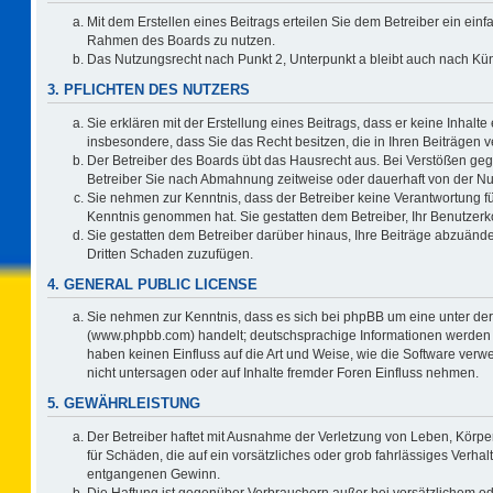
Mit dem Erstellen eines Beitrags erteilen Sie dem Betreiber ein einf
Rahmen des Boards zu nutzen.
Das Nutzungsrecht nach Punkt 2, Unterpunkt a bleibt auch nach K
3. PFLICHTEN DES NUTZERS
Sie erklären mit der Erstellung eines Beitrags, dass er keine Inhalte
insbesondere, dass Sie das Recht besitzen, die in Ihren Beiträgen
Der Betreiber des Boards übt das Hausrecht aus. Bei Verstößen ge
Betreiber Sie nach Abmahnung zeitweise oder dauerhaft von der Nu
Sie nehmen zur Kenntnis, dass der Betreiber keine Verantwortung für d
Kenntnis genommen hat. Sie gestatten dem Betreiber, Ihr Benutzerko
Sie gestatten dem Betreiber darüber hinaus, Ihre Beiträge abzuände
Dritten Schaden zuzufügen.
4. GENERAL PUBLIC LICENSE
Sie nehmen zur Kenntnis, dass es sich bei phpBB um eine unter der
(www.phpbb.com) handelt; deutschsprachige Informationen werden 
haben keinen Einfluss auf die Art und Weise, wie die Software ve
nicht untersagen oder auf Inhalte fremder Foren Einfluss nehmen.
5. GEWÄHRLEISTUNG
Der Betreiber haftet mit Ausnahme der Verletzung von Leben, Körper
für Schäden, die auf ein vorsätzliches oder grob fahrlässiges Verha
entgangenen Gewinn.
Die Haftung ist gegenüber Verbrauchern außer bei vorsätzlichem o