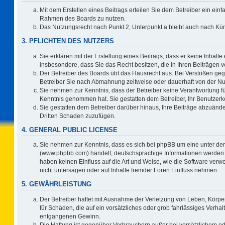
Mit dem Erstellen eines Beitrags erteilen Sie dem Betreiber ein einf
Rahmen des Boards zu nutzen.
Das Nutzungsrecht nach Punkt 2, Unterpunkt a bleibt auch nach K
3. PFLICHTEN DES NUTZERS
Sie erklären mit der Erstellung eines Beitrags, dass er keine Inhalte
insbesondere, dass Sie das Recht besitzen, die in Ihren Beiträgen
Der Betreiber des Boards übt das Hausrecht aus. Bei Verstößen ge
Betreiber Sie nach Abmahnung zeitweise oder dauerhaft von der Nu
Sie nehmen zur Kenntnis, dass der Betreiber keine Verantwortung für d
Kenntnis genommen hat. Sie gestatten dem Betreiber, Ihr Benutzerko
Sie gestatten dem Betreiber darüber hinaus, Ihre Beiträge abzuände
Dritten Schaden zuzufügen.
4. GENERAL PUBLIC LICENSE
Sie nehmen zur Kenntnis, dass es sich bei phpBB um eine unter der
(www.phpbb.com) handelt; deutschsprachige Informationen werden 
haben keinen Einfluss auf die Art und Weise, wie die Software ve
nicht untersagen oder auf Inhalte fremder Foren Einfluss nehmen.
5. GEWÄHRLEISTUNG
Der Betreiber haftet mit Ausnahme der Verletzung von Leben, Körper
für Schäden, die auf ein vorsätzliches oder grob fahrlässiges Verha
entgangenen Gewinn.
Die Haftung ist gegenüber Verbrauchern außer bei vorsätzlichem o