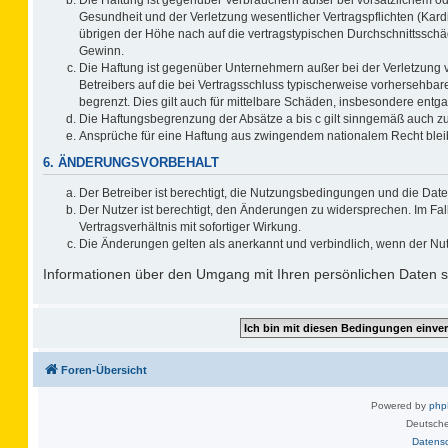
Gesundheit und der Verletzung wesentlicher Vertragspflichten (Kard
übrigen der Höhe nach auf die vertragstypischen Durchschnittsschä
Gewinn.
Die Haftung ist gegenüber Unternehmern außer bei der Verletzung 
Betreibers auf die bei Vertragsschluss typischerweise vorhersehb
begrenzt. Dies gilt auch für mittelbare Schäden, insbesondere ent
Die Haftungsbegrenzung der Absätze a bis c gilt sinngemäß auch zug
Ansprüche für eine Haftung aus zwingendem nationalem Recht blei
6. ÄNDERUNGSVORBEHALT
Der Betreiber ist berechtigt, die Nutzungsbedingungen und die Date
Der Nutzer ist berechtigt, den Änderungen zu widersprechen. Im F
Vertragsverhältnis mit sofortiger Wirkung.
Die Änderungen gelten als anerkannt und verbindlich, wenn der Nu
Informationen über den Umgang mit Ihren persönlichen Daten si
Foren-Übersicht
Powered by
ph
Deutsche
Datens