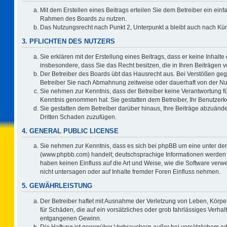
Mit dem Erstellen eines Beitrags erteilen Sie dem Betreiber ein einf
Rahmen des Boards zu nutzen.
Das Nutzungsrecht nach Punkt 2, Unterpunkt a bleibt auch nach K
3. PFLICHTEN DES NUTZERS
Sie erklären mit der Erstellung eines Beitrags, dass er keine Inhalte
insbesondere, dass Sie das Recht besitzen, die in Ihren Beiträgen
Der Betreiber des Boards übt das Hausrecht aus. Bei Verstößen ge
Betreiber Sie nach Abmahnung zeitweise oder dauerhaft von der Nu
Sie nehmen zur Kenntnis, dass der Betreiber keine Verantwortung für d
Kenntnis genommen hat. Sie gestatten dem Betreiber, Ihr Benutzerko
Sie gestatten dem Betreiber darüber hinaus, Ihre Beiträge abzuände
Dritten Schaden zuzufügen.
4. GENERAL PUBLIC LICENSE
Sie nehmen zur Kenntnis, dass es sich bei phpBB um eine unter der
(www.phpbb.com) handelt; deutschsprachige Informationen werden 
haben keinen Einfluss auf die Art und Weise, wie die Software ve
nicht untersagen oder auf Inhalte fremder Foren Einfluss nehmen.
5. GEWÄHRLEISTUNG
Der Betreiber haftet mit Ausnahme der Verletzung von Leben, Körper
für Schäden, die auf ein vorsätzliches oder grob fahrlässiges Verha
entgangenen Gewinn.
Die Haftung ist gegenüber Verbrauchern außer bei vorsätzlichem o