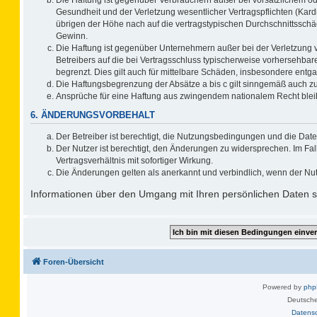
Gesundheit und der Verletzung wesentlicher Vertragspflichten (Kard
übrigen der Höhe nach auf die vertragstypischen Durchschnittsschä
Gewinn.
Die Haftung ist gegenüber Unternehmern außer bei der Verletzung 
Betreibers auf die bei Vertragsschluss typischerweise vorhersehb
begrenzt. Dies gilt auch für mittelbare Schäden, insbesondere ent
Die Haftungsbegrenzung der Absätze a bis c gilt sinngemäß auch zug
Ansprüche für eine Haftung aus zwingendem nationalem Recht blei
6. ÄNDERUNGSVORBEHALT
Der Betreiber ist berechtigt, die Nutzungsbedingungen und die Date
Der Nutzer ist berechtigt, den Änderungen zu widersprechen. Im F
Vertragsverhältnis mit sofortiger Wirkung.
Die Änderungen gelten als anerkannt und verbindlich, wenn der Nu
Informationen über den Umgang mit Ihren persönlichen Daten si
Foren-Übersicht
Powered by
ph
Deutsche
Datens