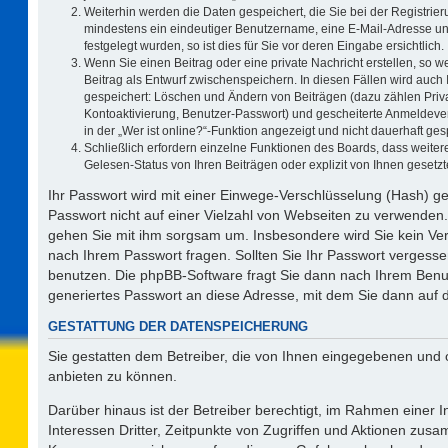
Weiterhin werden die Daten gespeichert, die Sie bei der Registrier
mindestens ein eindeutiger Benutzername, eine E-Mail-Adresse un
festgelegt wurden, so ist dies für Sie vor deren Eingabe ersichtlich.
Wenn Sie einen Beitrag oder eine private Nachricht erstellen, so 
Beitrag als Entwurf zwischenspeichern. In diesen Fällen wird auch 
gespeichert: Löschen und Ändern von Beiträgen (dazu zählen Priv
Kontoaktivierung, Benutzer-Passwort) und gescheiterte Anmeldeve
in der „Wer ist online?“-Funktion angezeigt und nicht dauerhaft ges
Schließlich erfordern einzelne Funktionen des Boards, dass weit
Gelesen-Status von Ihren Beiträgen oder explizit von Ihnen geset
Ihr Passwort wird mit einer Einwege-Verschlüsselung (Hash) ge
Passwort nicht auf einer Vielzahl von Webseiten zu verwenden.
gehen Sie mit ihm sorgsam um. Insbesondere wird Sie kein Vert
nach Ihrem Passwort fragen. Sollten Sie Ihr Passwort vergess
benutzen. Die phpBB-Software fragt Sie dann nach Ihrem Benu
generiertes Passwort an diese Adresse, mit dem Sie dann auf 
GESTATTUNG DER DATENSPEICHERUNG
Sie gestatten dem Betreiber, die von Ihnen eingegebenen und 
anbieten zu können.
Darüber hinaus ist der Betreiber berechtigt, im Rahmen einer
Interessen Dritter, Zeitpunkte von Zugriffen und Aktionen zus