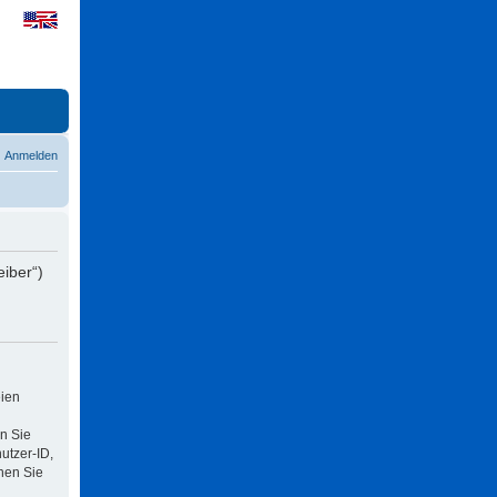
Anmelden
eiber“)
eien
n Sie
utzer-ID,
nen Sie