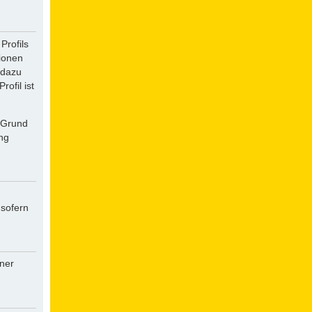
Profils
tionen
 dazu
ofil ist
f Grund
ung
 sofern
iner