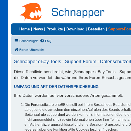
Home
|
News
|
Produkte
|
Download
|
Bestellen
|
Support-Fo
Schnellzugriff
FAQ
Foren-Übersicht
Schnapper eBay Tools - Support-Forum - Datenschutzer
Diese Richtlinie beschreibt, wie „Schnapper eBay Tools - Supp
die Daten verwendet, die während Ihres Foren-Besuchs gesa
UMFANG UND ART DER DATENSPEICHERUNG
Ihre Daten werden auf vier verschiedene Arten gesammelt:
Die Forensoftware phpBB erstellt bei Ihrem Besuch des Boards meh
ablegt und die zwischen den einzelnen Aufrufen des Boards erhalten
Seitenaufrufe zugeordnet werden können), Informationen über die 
nicht angemeldet sind) sowie Informationen über Ihre Teilnahme an
ein Authentifizierungsschlüssel und eine Session-ID gespeichert. 
jederzeit über die Funktion „Alle Cookies löschen“ löschen.