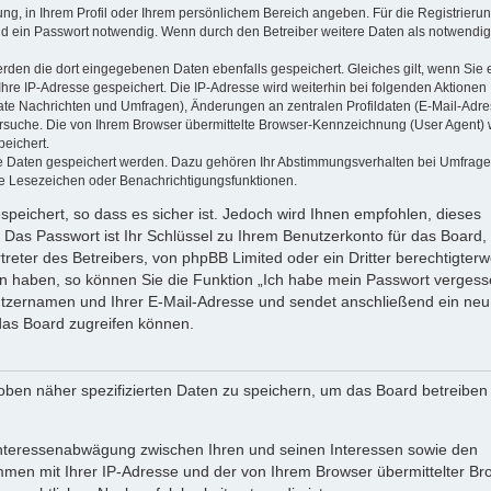
ung, in Ihrem Profil oder Ihrem persönlichem Bereich angeben. Für die Registrieru
d ein Passwort notwendig. Wenn durch den Betreiber weitere Daten als notwendig
werden die dort eingegebenen Daten ebenfalls gespeichert. Gleiches gilt, wenn Sie 
Ihre IP-Adresse gespeichert. Die IP-Adresse wird weiterhin bei folgenden Aktionen
ate Nachrichten und Umfragen), Änderungen an zentralen Profildaten (E-Mail-Adre
rsuche. Die von Ihrem Browser übermittelte Browser-Kennzeichnung (User Agent) 
peichert.
ere Daten gespeichert werden. Dazu gehören Ihr Abstimmungsverhalten bei Umfrage
zte Lesezeichen oder Benachrichtigungsfunktionen.
speichert, so dass es sicher ist. Jedoch wird Ihnen empfohlen, dieses
 Das Passwort ist Ihr Schlüssel zu Ihrem Benutzerkonto für das Board,
reter des Betreibers, von phpBB Limited oder ein Dritter berechtigterw
en haben, so können Sie die Funktion „Ich habe mein Passwort vergess
tzernamen und Ihrer E-Mail-Adresse und sendet anschließend ein neu
das Board zugreifen können.
oben näher spezifizierten Daten zu speichern, um das Board betreiben
 Interessenabwägung zwischen Ihren und seinen Interessen sowie den
ammen mit Ihrer IP-Adresse und der von Ihrem Browser übermittelter Br