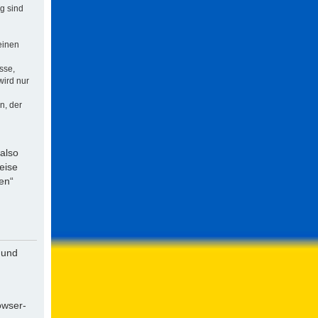
ng sind
einen
sse,
wird nur
n, der
 also
eise
en“
 und
owser-