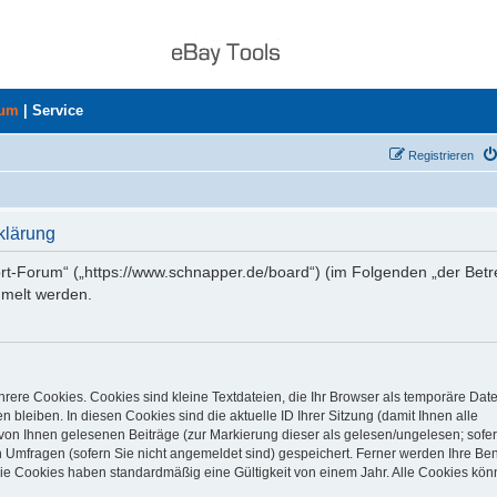
rum
|
Service
Registrieren
klärung
ort-Forum“ („https://www.schnapper.de/board“) (im Folgenden „der Betr
mmelt werden.
rere Cookies. Cookies sind kleine Textdateien, die Ihr Browser als temporäre Dat
 bleiben. In diesen Cookies sind die aktuelle ID Ihrer Sitzung (damit Ihnen alle
von Ihnen gelesenen Beiträge (zur Markierung dieser als gelesen/ungelesen; sofer
 Umfragen (sofern Sie nicht angemeldet sind) gespeichert. Ferner werden Ihre Ben
Die Cookies haben standardmäßig eine Gültigkeit von einem Jahr. Alle Cookies kön