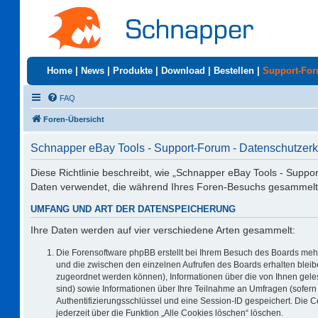
Home
|
News
|
Produkte
|
Download
|
Bestellen
|
Support-Fo
FAQ
Foren-Übersicht
Schnapper eBay Tools - Support-Forum - Datenschutzerk
Diese Richtlinie beschreibt, wie „Schnapper eBay Tools - Suppo
Daten verwendet, die während Ihres Foren-Besuchs gesammelt
UMFANG UND ART DER DATENSPEICHERUNG
Ihre Daten werden auf vier verschiedene Arten gesammelt:
Die Forensoftware phpBB erstellt bei Ihrem Besuch des Boards mehr
und die zwischen den einzelnen Aufrufen des Boards erhalten bleiben
zugeordnet werden können), Informationen über die von Ihnen geles
sind) sowie Informationen über Ihre Teilnahme an Umfragen (sofern 
Authentifizierungsschlüssel und eine Session-ID gespeichert. Die 
jederzeit über die Funktion „Alle Cookies löschen“ löschen.