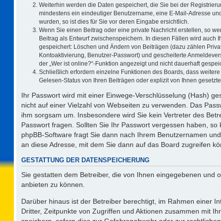
Weiterhin werden die Daten gespeichert, die Sie bei der Registrieru
mindestens ein eindeutiger Benutzername, eine E-Mail-Adresse und
wurden, so ist dies für Sie vor deren Eingabe ersichtlich.
Wenn Sie einen Beitrag oder eine private Nachricht erstellen, so w
Beitrag als Entwurf zwischenspeichern. In diesen Fällen wird auch I
gespeichert: Löschen und Ändern von Beiträgen (dazu zählen Priva
Kontoaktivierung, Benutzer-Passwort) und gescheiterte Anmeldever
der „Wer ist online?“-Funktion angezeigt und nicht dauerhaft gespeic
Schließlich erfordern einzelne Funktionen des Boards, dass weite
Gelesen-Status von Ihren Beiträgen oder explizit von Ihnen gesetz
Ihr Passwort wird mit einer Einwege-Verschlüsselung (Hash) ges
nicht auf einer Vielzahl von Webseiten zu verwenden. Das Passw
ihm sorgsam um. Insbesondere wird Sie kein Vertreter des Betre
Passwort fragen. Sollten Sie Ihr Passwort vergessen haben, so
phpBB-Software fragt Sie dann nach Ihrem Benutzernamen und 
an diese Adresse, mit dem Sie dann auf das Board zugreifen k
GESTATTUNG DER DATENSPEICHERUNG
Sie gestatten dem Betreiber, die von Ihnen eingegebenen und o
anbieten zu können.
Darüber hinaus ist der Betreiber berechtigt, im Rahmen einer 
Dritter, Zeitpunkte von Zugriffen und Aktionen zusammen mit I
speichern, sofern dies zur Gefahrenabwehr oder zur rechtlichen