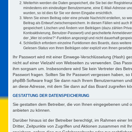
Weiterhin werden die Daten gespeichert, die Sie bei der Registrieru
mindestens ein eindeutiger Benutzername, eine E-Mail-Adresse und
wurden, so ist dies für Sie vor deren Eingabe ersichtlich.
Wenn Sie einen Beitrag oder eine private Nachricht erstellen, so w
Beitrag als Entwurf zwischenspeichern. In diesen Fällen wird auch I
gespeichert: Löschen und Ändern von Beiträgen (dazu zählen Priva
Kontoaktivierung, Benutzer-Passwort) und gescheiterte Anmeldever
der „Wer ist online?“-Funktion angezeigt und nicht dauerhaft gespeic
Schließlich erfordern einzelne Funktionen des Boards, dass weite
Gelesen-Status von Ihren Beiträgen oder explizit von Ihnen gesetz
Ihr Passwort wird mit einer Einwege-Verschlüsselung (Hash) ges
nicht auf einer Vielzahl von Webseiten zu verwenden. Das Passw
ihm sorgsam um. Insbesondere wird Sie kein Vertreter des Betre
Passwort fragen. Sollten Sie Ihr Passwort vergessen haben, so
phpBB-Software fragt Sie dann nach Ihrem Benutzernamen und 
an diese Adresse, mit dem Sie dann auf das Board zugreifen k
GESTATTUNG DER DATENSPEICHERUNG
Sie gestatten dem Betreiber, die von Ihnen eingegebenen und o
anbieten zu können.
Darüber hinaus ist der Betreiber berechtigt, im Rahmen einer 
Dritter, Zeitpunkte von Zugriffen und Aktionen zusammen mit I
speichern, sofern dies zur Gefahrenabwehr oder zur rechtlichen