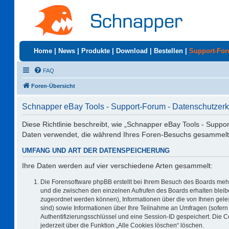
Home
|
News
|
Produkte
|
Download
|
Bestellen
|
Support-Fo
FAQ
Foren-Übersicht
Schnapper eBay Tools - Support-Forum - Datenschutzerk
Diese Richtlinie beschreibt, wie „Schnapper eBay Tools - Suppo
Daten verwendet, die während Ihres Foren-Besuchs gesammelt
UMFANG UND ART DER DATENSPEICHERUNG
Ihre Daten werden auf vier verschiedene Arten gesammelt:
Die Forensoftware phpBB erstellt bei Ihrem Besuch des Boards mehr
und die zwischen den einzelnen Aufrufen des Boards erhalten bleiben
zugeordnet werden können), Informationen über die von Ihnen geles
sind) sowie Informationen über Ihre Teilnahme an Umfragen (sofern 
Authentifizierungsschlüssel und eine Session-ID gespeichert. Die 
jederzeit über die Funktion „Alle Cookies löschen“ löschen.