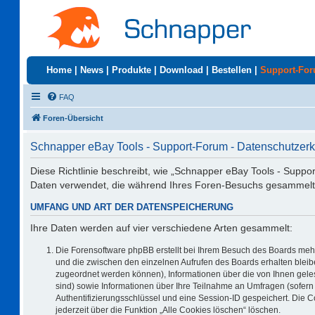
Home
|
News
|
Produkte
|
Download
|
Bestellen
|
Support-Fo
FAQ
Foren-Übersicht
Schnapper eBay Tools - Support-Forum - Datenschutzerk
Diese Richtlinie beschreibt, wie „Schnapper eBay Tools - Suppo
Daten verwendet, die während Ihres Foren-Besuchs gesammelt
UMFANG UND ART DER DATENSPEICHERUNG
Ihre Daten werden auf vier verschiedene Arten gesammelt:
Die Forensoftware phpBB erstellt bei Ihrem Besuch des Boards mehr
und die zwischen den einzelnen Aufrufen des Boards erhalten bleiben
zugeordnet werden können), Informationen über die von Ihnen geles
sind) sowie Informationen über Ihre Teilnahme an Umfragen (sofern 
Authentifizierungsschlüssel und eine Session-ID gespeichert. Die 
jederzeit über die Funktion „Alle Cookies löschen“ löschen.