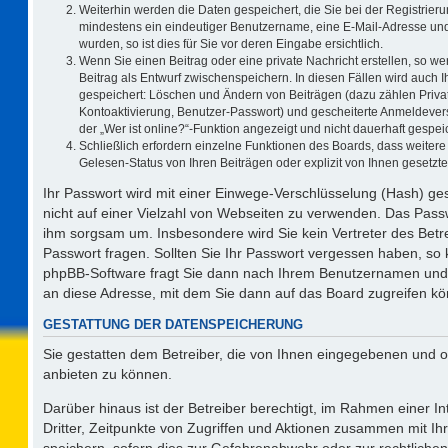
Weiterhin werden die Daten gespeichert, die Sie bei der Registrieru
mindestens ein eindeutiger Benutzername, eine E-Mail-Adresse und
wurden, so ist dies für Sie vor deren Eingabe ersichtlich.
Wenn Sie einen Beitrag oder eine private Nachricht erstellen, so w
Beitrag als Entwurf zwischenspeichern. In diesen Fällen wird auch I
gespeichert: Löschen und Ändern von Beiträgen (dazu zählen Priva
Kontoaktivierung, Benutzer-Passwort) und gescheiterte Anmeldever
der „Wer ist online?“-Funktion angezeigt und nicht dauerhaft gespeic
Schließlich erfordern einzelne Funktionen des Boards, dass weite
Gelesen-Status von Ihren Beiträgen oder explizit von Ihnen gesetz
Ihr Passwort wird mit einer Einwege-Verschlüsselung (Hash) ges
nicht auf einer Vielzahl von Webseiten zu verwenden. Das Passw
ihm sorgsam um. Insbesondere wird Sie kein Vertreter des Betre
Passwort fragen. Sollten Sie Ihr Passwort vergessen haben, so
phpBB-Software fragt Sie dann nach Ihrem Benutzernamen und 
an diese Adresse, mit dem Sie dann auf das Board zugreifen k
GESTATTUNG DER DATENSPEICHERUNG
Sie gestatten dem Betreiber, die von Ihnen eingegebenen und o
anbieten zu können.
Darüber hinaus ist der Betreiber berechtigt, im Rahmen einer 
Dritter, Zeitpunkte von Zugriffen und Aktionen zusammen mit I
speichern, sofern dies zur Gefahrenabwehr oder zur rechtlichen