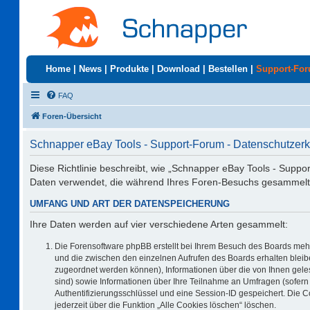
Home
|
News
|
Produkte
|
Download
|
Bestellen
|
Support-Fo
FAQ
Foren-Übersicht
Schnapper eBay Tools - Support-Forum - Datenschutzerk
Diese Richtlinie beschreibt, wie „Schnapper eBay Tools - Suppo
Daten verwendet, die während Ihres Foren-Besuchs gesammelt
UMFANG UND ART DER DATENSPEICHERUNG
Ihre Daten werden auf vier verschiedene Arten gesammelt:
Die Forensoftware phpBB erstellt bei Ihrem Besuch des Boards mehr
und die zwischen den einzelnen Aufrufen des Boards erhalten bleiben
zugeordnet werden können), Informationen über die von Ihnen geles
sind) sowie Informationen über Ihre Teilnahme an Umfragen (sofern 
Authentifizierungsschlüssel und eine Session-ID gespeichert. Die 
jederzeit über die Funktion „Alle Cookies löschen“ löschen.