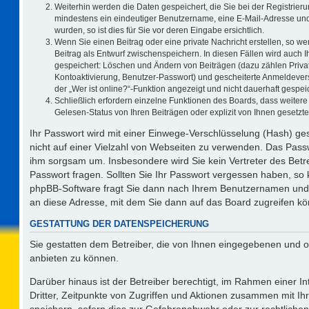
Weiterhin werden die Daten gespeichert, die Sie bei der Registrieru
mindestens ein eindeutiger Benutzername, eine E-Mail-Adresse und
wurden, so ist dies für Sie vor deren Eingabe ersichtlich.
Wenn Sie einen Beitrag oder eine private Nachricht erstellen, so w
Beitrag als Entwurf zwischenspeichern. In diesen Fällen wird auch I
gespeichert: Löschen und Ändern von Beiträgen (dazu zählen Priva
Kontoaktivierung, Benutzer-Passwort) und gescheiterte Anmeldever
der „Wer ist online?“-Funktion angezeigt und nicht dauerhaft gespeic
Schließlich erfordern einzelne Funktionen des Boards, dass weite
Gelesen-Status von Ihren Beiträgen oder explizit von Ihnen gesetz
Ihr Passwort wird mit einer Einwege-Verschlüsselung (Hash) ges
nicht auf einer Vielzahl von Webseiten zu verwenden. Das Passw
ihm sorgsam um. Insbesondere wird Sie kein Vertreter des Betre
Passwort fragen. Sollten Sie Ihr Passwort vergessen haben, so
phpBB-Software fragt Sie dann nach Ihrem Benutzernamen und 
an diese Adresse, mit dem Sie dann auf das Board zugreifen k
GESTATTUNG DER DATENSPEICHERUNG
Sie gestatten dem Betreiber, die von Ihnen eingegebenen und o
anbieten zu können.
Darüber hinaus ist der Betreiber berechtigt, im Rahmen einer 
Dritter, Zeitpunkte von Zugriffen und Aktionen zusammen mit I
speichern, sofern dies zur Gefahrenabwehr oder zur rechtlichen